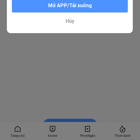
Mở APP/Tải xuống
Hủy
Xem trong BiliBili
Trang chủ
Anime
PhimNgắn
Thịnh hành