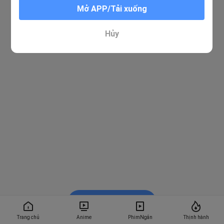
Mở APP/Tải xuống
Hủy
Xem trong BiliBili
Trang chủ
Anime
PhimNgắn
Thịnh hành