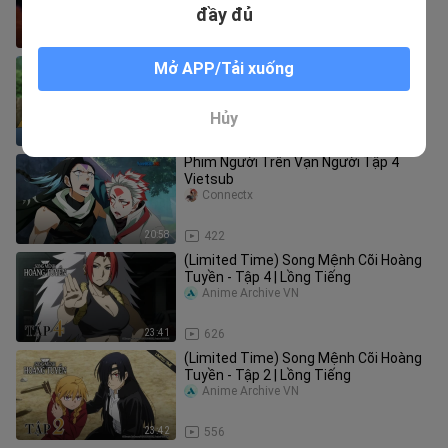
đầy đủ
23:40
1.6K
(Limited Time) Song Mệnh Cõi Hoàng
Mở APP/Tải xuống
Tuyền - Tập 1 | Lồng Tiếng
Anime Archive VN
Hủy
23:41
1.0K
Phim Người Trên Vạn Người Tập 4
Vietsub
Connectx
20:58
422
(Limited Time) Song Mệnh Cõi Hoàng
Tuyền - Tập 4 | Lồng Tiếng
Anime Archive VN
23:41
626
(Limited Time) Song Mệnh Cõi Hoàng
Tuyền - Tập 2 | Lồng Tiếng
Anime Archive VN
23:42
556