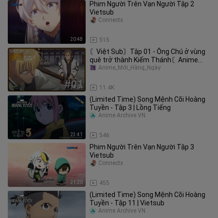
Phim Người Trên Vạn Người Tập 2
Vietsub
Connectx
20:48
515
〘Việt Sub〙Tập 01 - Ông Chú ở vùng
quê trở thành Kiếm Thánh〘Anime
Mới Hàng Ngày〙
Anime_Mới_Hàng_Ngày
24:01
11.4K
(Limited Time) Song Mệnh Cõi Hoàng
Tuyền - Tập 3 | Lồng Tiếng
Anime Archive VN
23:41
546
Phim Người Trên Vạn Người Tập 3
Vietsub
Connectx
21:20
455
(Limited Time) Song Mệnh Cõi Hoàng
Tuyền - Tập 11 | Vietsub
Anime Archive VN