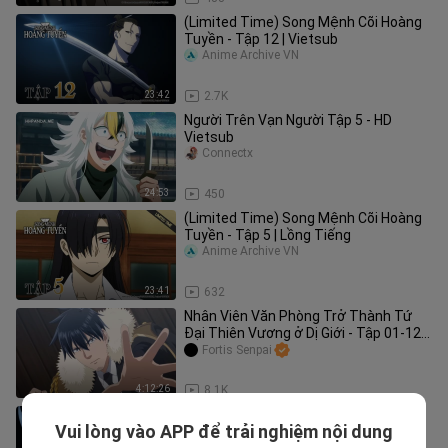
(Limited Time) Song Mệnh Cõi Hoàng
Tuyền - Tập 12 | Vietsub
Anime Archive VN
23:42
2.7K
Người Trên Vạn Người Tập 5 - HD
Vietsub
Connectx
24:53
450
(Limited Time) Song Mệnh Cõi Hoàng
Tuyền - Tập 5 | Lồng Tiếng
Anime Archive VN
23:41
632
Nhân Viên Văn Phòng Trở Thành Tứ
Đại Thiên Vương ở Dị Giới - Tập 01-12
(Vietsub)【Toàn Senpaiアニメ】
Fortis Senpai
4:12:26
8.1K
(Limited Time) Song Mệnh Cõi Hoàng
Vui lòng vào APP để trải nghiệm nội dung
Tuyền - Tập 15 | Vietsub
Anime Archive VN