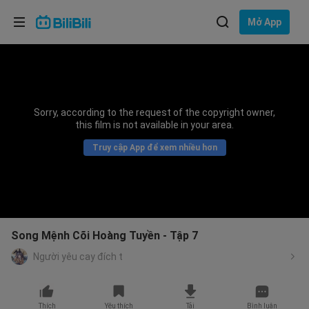
Lựa chọn ngôn ngữ
Mở App
English
Ngôn ngữ: Tiếng Việt
ภาษาไทย
Sorry, according to the request of the copyright owner,
Đăng
this film is not available in your area.
Tiếng Việt
nhập
Truy cập App để xem nhiều hơn
Bahasa Indonesia
Bahasa Melayu
Song Mệnh Cõi Hoàng Tuyền - Tập 7
Người yêu cay đích t
Thích
Yêu thích
Tải
Bình luận