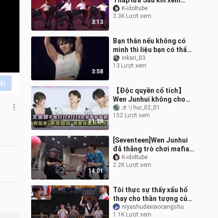
Thắp lửa Sau khi xem
xong sẽ luôn có chỗ bốc
K-idoltube
3.3K Lượt xem
cháy, tôi sẽ không nói
3:13
cho bạn b
Bạn thân nếu không có
mình thì liệu bạn có thấy
Kim Min Kyu nhảy
irikari_03
13 Lượt xem
highlight trên mặt bạn
3:58
không
ửi
【Độc quyền cổ tích】
Wen Junhui không cho
SEVENTEEN xem phim
オリhui_02_01
152 Lượt xem
trước mặt anh, tự tin
11:39
toàn thân và muốn q
[Seventeen]Wen Junhui
đã thắng trò chơi mafia
mà không nói một lời nào
K-idoltube
2.2K Lượt xem
hahaha~
14:01
Tôi thực sự thấy xấu hổ
thay cho thần tượng của
mình (rất nhiều thành
niyashudexiaocangshu
1.1K Lượt xem
viên SEVENTEEN muốn