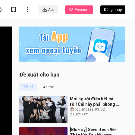
App
Premium
Đăng nhập
Đề xuất cho bạn
Tất cả
Anime
Mọi người điên hết cả
rồi! Cái này phải phóng to
ra rồi chia thành nhiều
lou_moses_03_02
2 Lượt xem
nhóm để xem nhiều lần!
1:16
Ban
[Blu-ray] Seventeen 96-