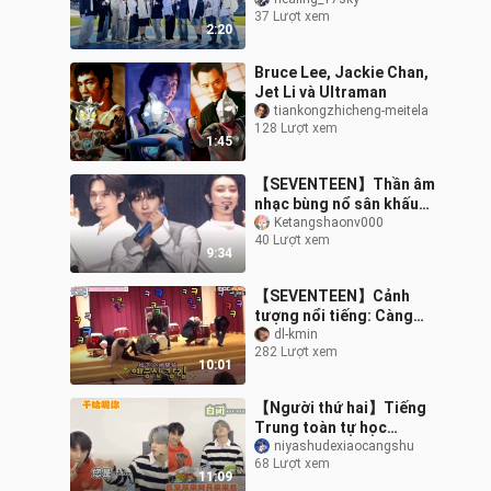
người chúng tôi đều đã
37 Lượt xem
làm như vậy trong 4
2:20
tiếng.
Bruce Lee, Jackie Chan,
Jet Li và Ultraman
tiankongzhicheng-meitela
128 Lượt xem
1:45
【SEVENTEEN】Thần âm
nhạc bùng nổ sân khấu
cuối cùng tại wvscon +
Ketangshaonv000
40 Lượt xem
Sân khấu HD Left&Right!
9:34
【SEVENTEEN】Cảnh
tượng nổi tiếng: Càng
không được cười lại
dl-kmin
282 Lượt xem
càng muốn cười – cùng
10:01
xem thử thách nín cư
【Người thứ hai】Tiếng
Trung toàn tự học
【SEVENTEEN】【Lớp
niyashudexiaocangshu
68 Lượt xem
học tiếng Trung nhỏ】
11:09