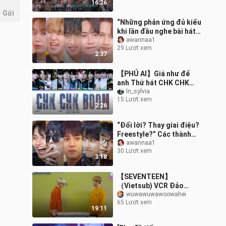
16:26
xóa “hồ sơ
Gửi
“Những phản ứng đủ kiểu
khi lần đầu nghe bài hát
mới” – Buổi livestream
awannaa1
29 Lượt xem
comeback mới nhất của
2:37
SEVENT
【PHỦ AI】Giá như để
anh Thứ hát CHK CHK
BOOM...
ln_sylvia
15 Lượt xem
2:26
“Đổi lời? Thay giai điệu?
Freestyle?” Các thành
viên tái thể hiện sáu bản
awannaa1
30 Lượt xem
hit bất hủ! Wen Junhui,
3:18
Je
【SEVENTEEN】
（Vietsub) VCR Đảo
Carat 2018 – Kịch tình
wuwawuwawoowahei
65 Lượt xem
huống (Tiểu kịch trường)
19:11