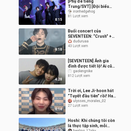
[Phụ đề tiếng
Trung/SVT] [Đội biểu
diễn] Tôi không hiểu
ironhedgehog
81 Lượt xem
nhưng tôi yêu bạn Sân
8:15
khấu đầu tiên + ĐIỂM N
Buổi concert của
SEVENTEEN: “Crush” +
“Rock with you” – Hoàng
duduruaa
43 Lượt xem
tử hạ phàm! Rạo rực máu
6:18
lửa!
[SEVENTEEN] Ảnh gia
đình được tiết lộ! Ai cũng
có gen tuyệt vời!
gaolengnike
812 Lượt xem
4:28
Trời ơi, Lee Ji-hoon hát
“Tuyết đầu tiên” rồi! Hay
quá chừng luôn! Có thể
ulysses_morales_02
27 Lượt xem
cho xin cái cha không hả
0:14
m
Hoshi: Khi chúng tôi còn
là thực tập sinh, mỗi
healing_17sky