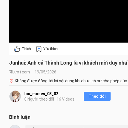
Thích
Yêu thích
Junhui: Anh cả Thành Long là vị khách mời duy nhấ
7 Lượt xem
19/05/2026
Không được đăng tải lại nội dung khi chưa có sự cho phép của
lou_moses_03_02
Theo dõi
0 Người theo dõi · 16 Videos
Bình luận