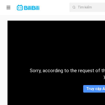
Trang chủ
Anime
PhimNgắn
Thịnh
hành
Sorry, according to the request of the
Mục lục
Truy cập A