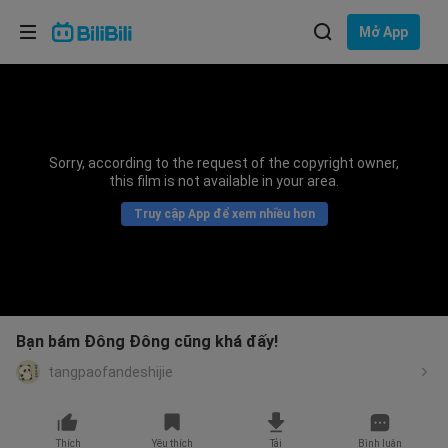
Lựa chọn ngôn ngữ
Mở App
English
Ngôn ngữ: Tiếng Việt
ภาษาไทย
Sorry, according to the request of the copyright owner,
Đăng
this film is not available in your area.
Tiếng Việt
nhập
Truy cập App để xem nhiều hơn
Bahasa Indonesia
Bahasa Melayu
Bạn bám Đông Đông cũng khá đấy!
tangpaofandeshijie
Thích
Yêu thích
Tải
Bình luận