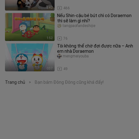
5:42
466
Nếu Shin-cậu bé bút chì có Doraemon
thì sẽ làm gì nhỉ?
tangpaofandeshijie
1:52
76
Tôi không thể chờ đợi được nữa – Anh
em nhà Doraemon
mengmeiyouba
0:37
49
Trang chủ
Bạn bám Đông Đông cũng khá đấy!
>