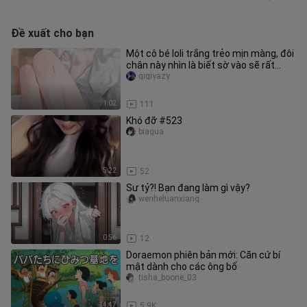
Đề xuất cho bạn
Một cô bé loli trắng trẻo mịn màng, đôi
chân này nhìn là biết sờ vào sẽ rất
thích!
qiqiyazy
1:02
111
Khó đỡ #523
biagua
5:22
52
Sư tỷ?! Bạn đang làm gì vậy?
wenheluanxiang
0:56
12
Doraemon phiên bản mới: Căn cứ bí
mật dành cho các ông bố
tisha_boone_03
14:47
5.9K