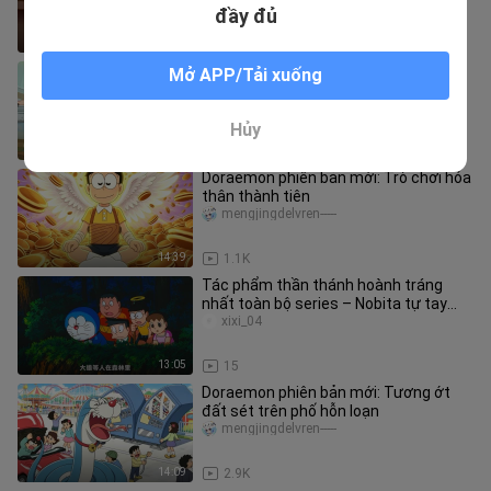
đầy đủ
7:20
224
Cứu lấy bác sĩ DeLong!! Phiên bản
Mở APP/Tải xuống
tương tác! Hãy cùng nhau khắc phục
nỗi tiếc nuối này nào!
tangpaofandeshijie
Hủy
3:42
16
Doraemon phiên bản mới: Trò chơi hóa
thân thành tiên
mengjingdelvren-----
14:39
1.1K
Tác phẩm thần thánh hoành tráng
nhất toàn bộ series – Nobita tự tay
sáng tạo nên cả một nền văn minh
xixi_04
13:05
15
Doraemon phiên bản mới: Tương ớt
đất sét trên phố hỗn loạn
mengjingdelvren-----
14:09
2.9K