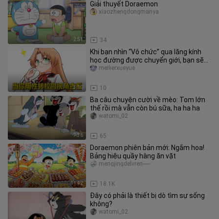
Giải thuyết Doraemon
xiaozhengdongmanya
2:51
34
Khi bạn nhìn “Vô chức” qua lăng kính
học đường được chuyển giới, bạn sẽ
lập tức đồng cảm với Nina!
meilierxueyue
3:10
10
Ba câu chuyện cười về mèo: Tom lớn
thế rồi mà vẫn còn bú sữa, ha ha ha
watomi_02
7:36
65
Doraemon phiên bản mới: Ngắm hoa!
Bảng hiệu quầy hàng ăn vặt
mengjingdelvren-----
11:42
18.1K
Đây có phải là thiết bị dò tìm sự sống
không?
watomi_02