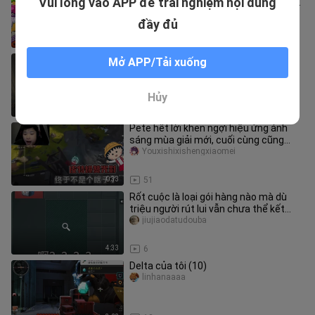
Vui lòng vào APP để trải nghiệm nội dung
cấp cao nhất đối đầu với 300 zombie
khỉ cấp 30 – Ai sẽ chiến thắng
msgames
đầy đủ
10:22
9
Sự theo đuổi hạnh phúc
Mở APP/Tải xuống
yimibadekuner
Hủy
10:37
233
Pete hết lời khen ngợi hiệu ứng ánh
sáng mùa giải mới, cuối cùng cũng
không còn là kẻ mù nữa
Youxishixishengxiaomei
0:33
51
Rốt cuộc là loại gói hàng nào mà dù
triệu người rút lui vẫn chưa thể kết
thúc!? Sáu ô trong bảo hiểm
jiujiaodatudouba
4:33
6
Delta của tôi (10)
linhanaaaa