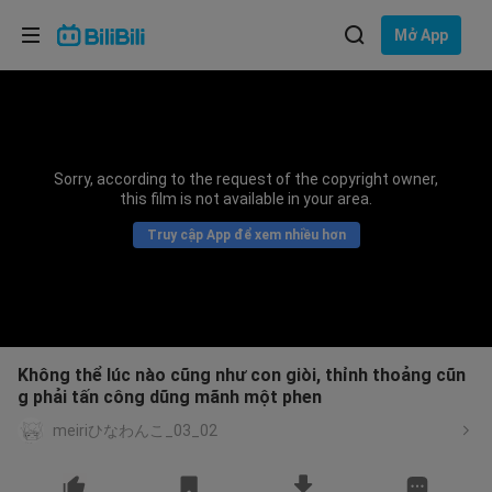
Lựa chọn ngôn ngữ
Mở App
English
Ngôn ngữ: Tiếng Việt
ภาษาไทย
Sorry, according to the request of the copyright owner,
Đăng
this film is not available in your area.
Tiếng Việt
nhập
Truy cập App để xem nhiều hơn
Bahasa Indonesia
Bahasa Melayu
Không thể lúc nào cũng như con giòi, thỉnh thoảng cũn
g phải tấn công dũng mãnh một phen
meiriひなわんこ_03_02