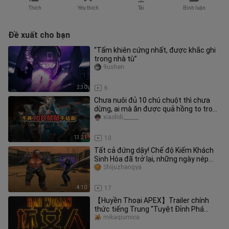
Thích
Yêu thích
Tải
Bình luận
Đề xuất cho bạn
“Tấm khiên cứng nhất, được khắc ghi
trong nhà tù”
9ushen
2:30
6
Chưa nuôi đủ 10 chú chuột thì chưa
dừng, ai mà ăn được quả hồng to trong
túi của nữ y sĩ đây
xiaolidi______
13:21
10
Tất cả đứng dậy! Chế độ Kiếm Khách
Sinh Hóa đã trở lại, những ngày nép
góc tường để đỡ đòn giờ đây đ
Shijuzhangya
4:10
17
【Huyền Thoại APEX】Trailer chính
thức tiếng Trung “Tuyệt Đỉnh Phá
Thiên”
mikaqiumica