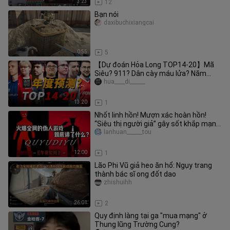
3:23
12
Bạn nói
daxibuchixiangcai
0:55
5
【Dự đoán Hỏa Long TOP14-20】Mã
Siêu? 911? Dân cày máu lửa? Năm
2024, 20 tay súng CS xuất sắc nhất là
hua____di______
13:20
1
Nhốt linh hồn! Mượn xác hoàn hồn!
“Siêu thị người giả” gây sốt khắp mạng
rốt cuộc kể về điều gì? Ba
lanhuan______tou
12:00
1
Lão Phi Vũ giả heo ăn hổ: Ngụy trang
thành bác sĩ ong đốt dao
zhishuihh
26:01
2
Quy định làng tại ga "mua mạng" ở
Thung lũng Trường Cung?