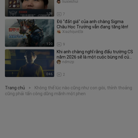
liuxieshui
1:09
7
Độ "đắt giá" của anh chàng Sigma
Châu Học Trưởng vẫn đang tăng lên!
XiazhijunEbi
1:20
9
Khi anh chàng nghĩ rằng đấu trường CS
năm 2026 sẽ là một cuộc bùng nổ của
muôn hoa đua sắc thì…
ndmzp
0:46
2
Trang chủ
Không thể lúc nào cũng như con giòi, thỉnh thoảng
>
cũng phải tấn công dũng mãnh một phen