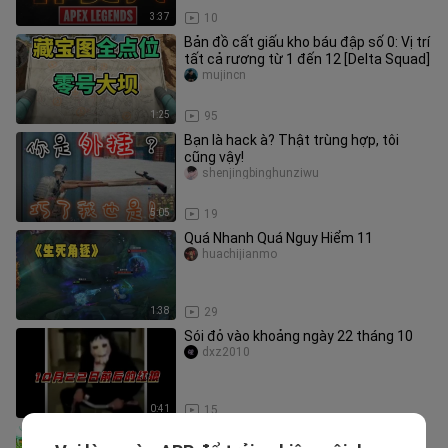
3:37
10
Bản đồ cất giấu kho báu đập số 0: Vị trí
tất cả rương từ 1 đến 12 [Delta Squad]
mujincn
1:25
95
Bạn là hack à? Thật trùng hợp, tôi
cũng vậy!
shenjingbinghunziwu
5:05
19
Quá Nhanh Quá Nguy Hiểm 11
huachijianmo
1:38
29
Sói đỏ vào khoảng ngày 22 tháng 10
dxz2010
0:41
15
Thử thách PvZ 2 – 300 cây trồng ở