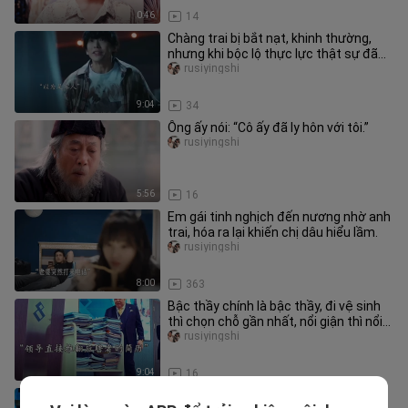
0:46
14
Chàng trai bị bắt nạt, khinh thường,
nhưng khi bộc lộ thực lực thật sự đã
khiến mọi người kinh ngạc
rusiyingshi
9:04
34
Ông ấy nói: “Cô ấy đã ly hôn với tôi.”
rusiyingshi
5:56
16
Em gái tinh nghịch đến nương nhờ anh
trai, hóa ra lại khiến chị dâu hiểu lầm.
rusiyingshi
8:00
363
Bậc thầy chính là bậc thầy, đi vệ sinh
thì chọn chỗ gần nhất, nổi giận thì nổi
giận lớn nhất!
rusiyingshi
9:04
16
“Số phận do ta định, chẳng do trời!”