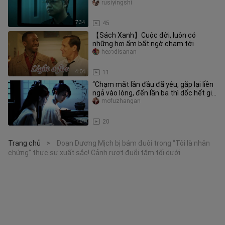
rusiyingshi
7:34
45
【Sách Xanh】Cuộc đời, luôn có
những hơi ấm bất ngờ chạm tới
heのdisanan
4:04
11
“Chạm mắt lần đầu đã yêu, gặp lại liền
ngả vào lòng, đến lần ba thì dốc hết gia
sản tặng nàng, còn k
mofuzhangan
1:01
20
Trang chủ
Đoạn Dương Mịch bị bám đuôi trong “Tôi là nhân
>
chứng” thực sự xuất sắc! Cảnh rượt đuổi tăm tối dưới