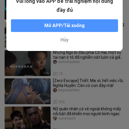
Vui lòng vào APP để trải nghiệm nội dung
Xem một mạch bản mashup bộ phim
xã hội đen Hàn Quốc “Shi Dong”
rusiyingshi
đầy đủ
9:10
53
"Cô ấy chỉ là siêu nhân" thậm chí không
Mở APP/Tải xuống
muốn diễn nữa
rusiyingshi
Hủy
3:48
56
Nhưng Ngô Bỉ đâu phải Cố Hải; một vụ
tai nạn ô tô đã nghiền nát luôn cả giấc
mơ của cậu
yizhichaokeai
1:55
15
[Zero Escape] Triết: Mẹ ơi, hết việc rồi;
Nghĩa Huyền: Còn có con đây mà!
bagadajinbao
0:45
532
Nữ quân nhân có vẻ ngoài không mấy
nổi bật đã khiến mọi người kinh ngạc
rusiyingshi