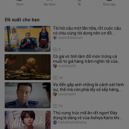
Thích
Yêu thích
Tải
Bình luận
Đề xuất cho bạn
Tôi hỏi cậu một lần nữa, rốt cuộc cậu
có chịu cùng tôi dựng nên cơ đồ
không?
yuanshitiancun
0:51
0
Cô gái vô tình làm đổ món trứng cá
muối trị giá hàng trăm nghìn tệ của
ông trùm xã hội đen, bị hắn v
rusiyingshi
8:04
28
Vợ đến gặp anh chồng là cảnh sát hình
sự, thế mà còn phải lấy số xếp hàng,
xem ra màn kịch hay sắp b
rusiyingshi
6:33
26
Thú cưng trúc mã ăn rất ngon! Đây
đúng là dáng vẻ của Ashiya Kaito khi
trưởng thành! Một cô nàng bán
haihaihaihaihaine