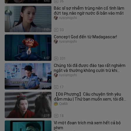
6:45
36
Bác sĩ sợ nhiễm trùng nên cố tình làm
đứt tay, nào ngờ nước ối bắn vào mắt
rusiyingshi
7:01
33
Concept God đến từ Madagascar!
rusiyingshi
4:07
331
Chúng tôi đã được đào tạo rất nghiêm
ngặt và thường không cười trừ khi
không thể nhịn được.
rusiyingshi
2:56
17
【Đô Phượng】Câu chuyện tình yêu
đẫm máu | Thứ bạn muốn xem, tôi đều
có | Bệnh kiều phong cách u tối
Qielili
2:38
18
Vì một đoạn trích mà xem hết cả bộ
phim