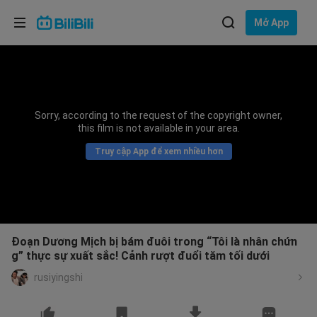
Lựa chọn ngôn ngữ
Mở App
English
Ngôn ngữ: Tiếng Việt
ภาษาไทย
Sorry, according to the request of the copyright owner,
Đăng
this film is not available in your area.
Tiếng Việt
nhập
Truy cập App để xem nhiều hơn
Bahasa Indonesia
Bahasa Melayu
Đoạn Dương Mịch bị bám đuôi trong “Tôi là nhân chứn
g” thực sự xuất sắc! Cảnh rượt đuổi tăm tối dưới
rusiyingshi