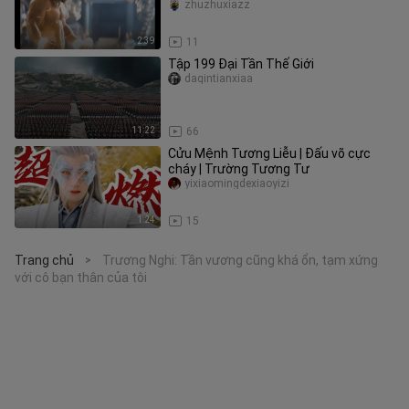
zhuzhuxiazz
2:39
11
Tập 199 Đại Tần Thế Giới
daqintianxiaa
11:22
66
Cửu Mệnh Tương Liễu | Đấu võ cực
cháy | Trường Tương Tư
yixiaomingdexiaoyizi
1:24
15
Trang chủ
Trương Nghi: Tần vương cũng khá ổn, tạm xứng
>
với cô bạn thân của tôi