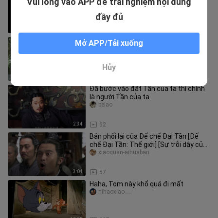
Vui lòng vào APP để trải nghiệm nội dung
vai Tần Thủy Hoàng, nhưng ông ấy
không yêu cầu anh mời Tần Thủy
QianyanbanxiaHoll
đầy đủ
5:25
42
“Các người đã đụng nhầm người rồi!”
Mở APP/Tải xuống
shenjiangedit
Hủy
1:30
22
Đã bước vào đất Tần của ta thì chính
là người Tần của ta.
beiao
2:34
62
Bản phối lại của Đế chế Đại Tần [Đế
chế Đại Tần: Thế giới] [Sự trỗi dậy của
Đế chế Đại Tần] Bản phối
xiaoguan-aihuaban
3:04
57
Haha, Tom này khổ quá đi mất
nihaoxiao___