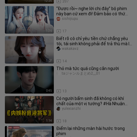
12:25
207
“Được rồi~ nghe lời chị đây” bộ phim
này bạn cứ xem đi! Đảm bảo có thứ
khiến bạn “đẩy thuyền” nha
sishijiupu
1:36
17
Biết rõ cô chỉ yêu tiền chứ chẳng yêu
tôi, tái sinh không phải để trả thù mà là
để được yêu cô thêm
wakakavz
1:07
14
Thỏ mà tức quá cũng cắn người
taジャンルまとめ2__01
0:45
13
Có người bẩm sinh đã không có khí
chất của một vị tướng? #Hà Nhuận
Đông#Trương Lăng Hách#Cổ trang
yulexianzhi
1:14
18
Điểm lại những màn hài hước trong
phim