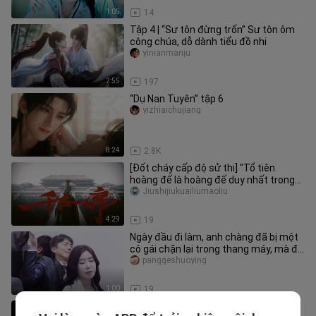
1:05
14
Tập 4 | “Sư tôn đừng trốn” Sư tôn ôm
công chúa, dỗ dành tiểu đồ nhi
yinianmanju
2:55
197
“Dụ Nan Tuyên” tập 6
yizhiaichujiang
8:24
2.8K
[Đốt cháy cấp độ sử thi] "Tổ tiên
hoàng đế là hoàng đế duy nhất trong
mọi thời đại"｜Nhiều phiên bản
Jiushijiukuailiumaoliu
4:29
19
Ngày đầu đi làm, anh chàng đã bị một
cô gái chặn lại trong thang máy, mà đó
lại chính là sếp nữ trực
panggeshuoying
1:00
19
Fu Dalong: Đạo diễn yêu cầu anh đóng