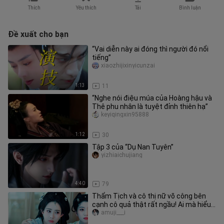
Thích
Yêu thích
Tải
Bình luận
Đề xuất cho bạn
“Vai diễn này ai đóng thì người đó nổi
tiếng”
xiaozhijixinyicunzai
1:13
11
“Nghe nói điệu múa của Hoàng hậu và
Thê phu nhân là tuyệt đỉnh thiên hạ”
keyiqingxin95888
1:12
30
Tập 3 của “Dụ Nan Tuyên”
yizhiaichujiang
4:40
79
Thẩm Tịch và cô thị nữ võ công bên
cạnh cô quả thật rất ngầu! Ai mà hiểu
được sự nhạy bén khác thườn
amuji___i