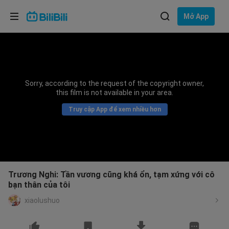
Lựa chọn ngôn ngữ
Mở App
English
Ngôn ngữ: Tiếng Việt
ภาษาไทย
Sorry, according to the request of the copyright owner,
Đăng
this film is not available in your area.
Tiếng Việt
nhập
Truy cập App để xem nhiều hơn
Bahasa Indonesia
Bahasa Melayu
Trương Nghi: Tần vương cũng khá ổn, tạm xứng với cô
bạn thân của tôi
xiaolushuo