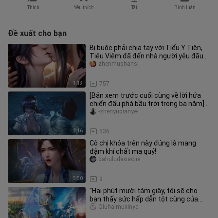
Thích
Yêu thích
Tải
Bình luận
Đề xuất cho bạn
Bị buộc phải chia tay với Tiểu Y Tiên,
Tiêu Viêm đã đến nhà người yêu đầu
tiên – Vân Vận…
zhenmushansi
1:13
757
[Bản xem trước cuối cùng về lời hứa
chiến đấu phá bầu trời trong ba năm]
Medusa + sức mạnh độc đoán
-zhenyuqianye-
2:16
536
Cô chị khóa trên này đúng là mang
đậm khí chất ma quỷ!
dahuludexiaojie
5:50
9
"Hai phút mười tám giây, tôi sẽ cho
bạn thấy sức hấp dẫn tột cùng của
Shinkai Makoto!"
Qiuhaimuxinye