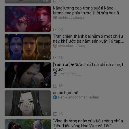
6:53
15
Năng lượng cao trong suốt! Năng
lượng cao phía trước! [Lời hứa ba năm]
Phiên bản OP Reset - Sự kết t
aishiwudexiaoju
3:14
63
Trận chiến thành bại nằm ở một chiêu
này, khế ước ba năm sản xuất 16 tập,
liệu có thể vượt qua bài h
aiyoudachuijiang
2:50
16
[Yan Yun]❤️Nước mắt cô chỉ rơi vì một
người
_mengdeng____
1:31
89
ai táo bạo thế
Nanxuandongmanjieshuo
4:31
25
“Vlog thường ngày của tiểu công chúa
Tiêu Tiêu vùng Hỏa Vực Vô Tận”