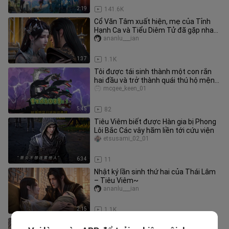
2:19
141.6K
Cổ Văn Tâm xuất hiện, mẹ của Tỉnh
Hạnh Ca và Tiểu Diêm Tử đã gặp nhau.
Dược Linh, cảm ơn bạn nhé~
ananlu___ian
1:37
1.1K
Tôi được tái sinh thành một con rắn
hai đầu và trở thành quái thú hộ mệnh
của Vương quốc Sakura.
mcgee_keen_01
5:45
82
Tiêu Viêm biết được Hàn gia bị Phong
Lôi Bắc Các vây hãm liền tới cứu viện
etsusami_02_01
6:34
11
Nhật ký lần sinh thứ hai của Thái Lâm
– Tiêu Viêm~
ananlu___ian
2:15
1.1K
Thải Lân: Tiêu Viêm, đều tại anh mà