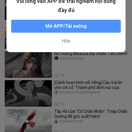
Vui lòng vào APP để trải nghiệm nội dung
ra~ (2)
ananlu___ian
đầy đủ
3:04
1.0K
[Hướng dẫn chữa bệnh] "Chúng tôi đã
Mở APP/Tải xuống
quen với việc nhìn thấy Rashomon
trên thế giới và trở nên như nh
Nishuidebeijixiong
Hủy
2:08
74
Nữ hoàng Medusa đại chiến Tiêu Diễm!
qutuzaizhuyeo
0:57
43
[Cảnh hoạt hình nổi tiếng] Câu trả lời
cho cõi cổ: Thành phố đỉnh núi của
Dragon Man Tình yêu? Bạch
donghuamingchangmian
1:21
15
Tập 43 của "Cố Chấn Nhân": Tháp Chấn
Dương 88 góc xuất hiện!
zaixiawumingl