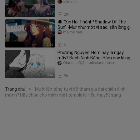
silinsilin
0:51
201
4K "Xin Hải Thành*Shadow Of The
Sun" -Mur như một vì sao, sẵn lòng giữ
lấy trái tim
meimeimei1
2:56
61
Phương Nguyên: Hôm nay là ngày
mấy? Bạch Ninh Băng: Hôm nay là ngày
16.
QiaosidaDj3aitadexiaomamen
0:34
96
Trang chủ
Mười lần tăng tu vi để tham gia đại chiến định
>
mệnh? Hãy chọn cho mình một template tiểu thuyết sảng