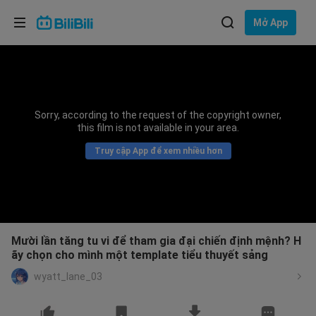
Lựa chọn ngôn ngữ
Mở App
English
Ngôn ngữ: Tiếng Việt
ภาษาไทย
Sorry, according to the request of the copyright owner,
Đăng
this film is not available in your area.
Tiếng Việt
nhập
Truy cập App để xem nhiều hơn
Bahasa Indonesia
Bahasa Melayu
Mười lần tăng tu vi để tham gia đại chiến định mệnh? H
ãy chọn cho mình một template tiểu thuyết sảng
wyatt_lane_03