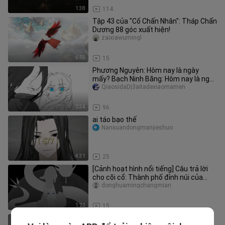
1:38
114
Tập 43 của "Cố Chấn Nhân": Tháp Chấn
Dương 88 góc xuất hiện!
zaixiawumingl
6:53
15
Phương Nguyên: Hôm nay là ngày
mấy? Bạch Ninh Băng: Hôm nay là ngày
16.
QiaosidaDj3aitadexiaomamen
0:34
96
ai táo bạo thế
Nanxuandongmanjieshuo
4:31
25
[Cảnh hoạt hình nổi tiếng] Câu trả lời
cho cõi cổ: Thành phố đỉnh núi của
Dragon Man Tình yêu? Bạch
donghuamingchangmian
1:21
15
Đã xem "Gu Zhenren" một lần - Người