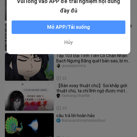
Vui lòng vào APP để trải nghiệm nội dung
Định Mệnh
Nanxuandongmanjieshuo
đầy đủ
4:41
35
"Truyện tranh Đại Ái Tiên Tôn" Trải qua
Mở APP/Tải xuống
năm mươi bốn kiếp nạn, mây đen tai
ương vẫn che phủ bầu trời
yihuashoujiulei
Hủy
0:37
19
Tập 103 Đại Tình Tiên Cố Chân Nhân:
Bạch Ngưng Băng quét bản sao, bí mật
của vũ trụ, Hồng Liên Ma Vư
guyueqiuming
9:07
22
【Bàn xoay thuật chú】Soi khắp giới
thuật chú, ta chỉ lĩnh ngộ được một
chữ: giết!
fankongのhanfei
8:52
33
câu trả lời hoàn hảo
Nanxuandongmanjieshuo