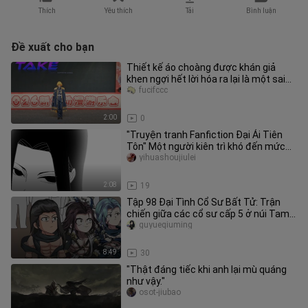
Thích
Yêu thích
Tải
Bình luận
Đề xuất cho bạn
Thiết kế áo choàng được khán giả
khen ngợi hết lời hóa ra lại là một sai
sót!
fucifccc
2:00
0
"Truyện tranh Fanfiction Đại Ái Tiên
Tôn" Một người kiên trì khó đến mức
nào?
yihuashoujiulei
2:08
19
Tập 98 Đại Tình Cổ Sư Bất Tử: Trận
chiến giữa các cổ sư cấp 5 ở núi Tam
Trà, Nỗi lo của Bạch Ngưng B
guyueqiuming
8:49
30
"Thật đáng tiếc khi anh lại mù quáng
như vậy."
osot-jiubao