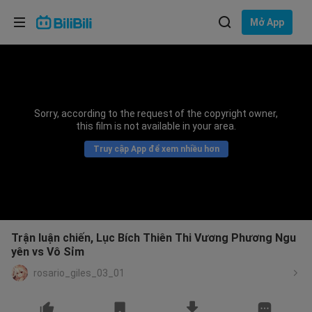
Lựa chọn ngôn ngữ
Mở App
English
Ngôn ngữ: Tiếng Việt
ภาษาไทย
Sorry, according to the request of the copyright owner,
Đăng
this film is not available in your area.
Tiếng Việt
nhập
Truy cập App để xem nhiều hơn
Bahasa Indonesia
Bahasa Melayu
Trận luận chiến, Lục Bích Thiên Thi Vương Phương Ngu
yên vs Vô Sỉm
rosario_giles_03_01