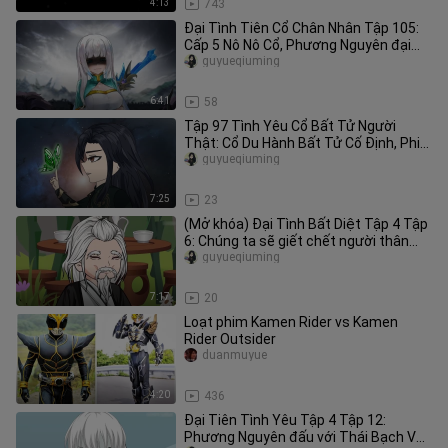
4:13
743
Đại Tình Tiên Cổ Chân Nhân Tập 105:
Cấp 5 Nô Nô Cổ, Phương Nguyên đại
nhân, ta là Phong Thiên Vũ
guyueqiuming
6:41
58
Tập 97 Tình Yêu Cổ Bất Tử Người
Thật: Cổ Du Hành Bất Tử Cố Định, Phi
Công Truyền Kỳ Tai Ri Yang Mang
guyueqiuming
7:25
23
(Mở khóa) Đại Tình Bất Diệt Tập 4 Tập
6: Chúng ta sẽ giết chết người thân
của mình vì công lý, Đông
guyueqiuming
7:17
20
Loạt phim Kamen Rider vs Kamen
Rider Outsider
duanmuyue
4:20
436
Đại Tiên Tình Yêu Tập 4 Tập 12:
Phương Nguyên đấu với Thái Bạch Vân