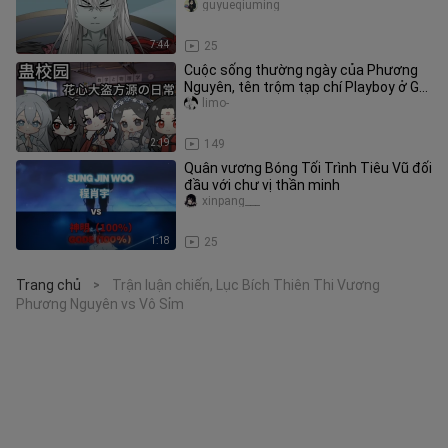
Sinh
guyueqiuming
7:44
25
Cuộc sống thường ngày của Phương
Nguyên, tên trộm tạp chí Playboy ở Gu
Campus
limo-
2:19
149
Quân vương Bóng Tối Trình Tiêu Vũ đối
đầu với chư vị thần minh
xinpang___
1:18
25
Trang chủ
Trận luận chiến, Lục Bích Thiên Thi Vương
>
Phương Nguyên vs Vô Sỉm