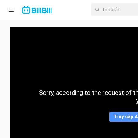
Trang chủ
Anime
PhimNgắn
Thịnh
hành
Sorry, according to the request of the
Mục lục
Truy cập A