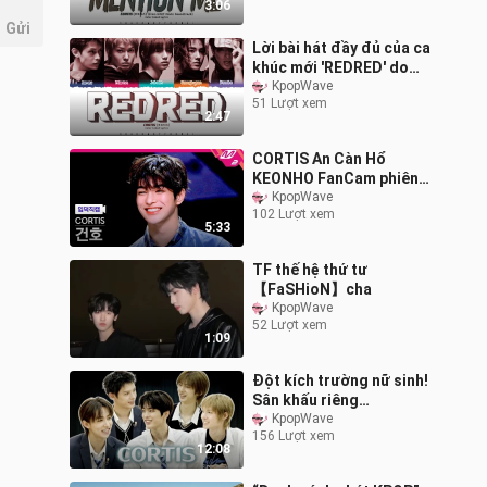
3:06
Gửi
Lời bài hát đầy đủ của ca
khúc mới 'REDRED' do
CORTIS trình bày
KpopWave
51 Lượt xem
2:47
CORTIS An Càn Hổ
KEONHO FanCam phiên
bản ngang 4K “JoyRide”
KpopWave
102 Lượt xem
MCD_260205
5:33
TF thế hệ thứ tư
【FaSHioN】cha
KpopWave
52 Lượt xem
1:09
Đột kích trường nữ sinh!
Sân khấu riêng
“GO!+FaSHioN+YCC+FaS
KpopWave
156 Lượt xem
HioN (Bis)” của học sinh
12:08
chuyển trường b