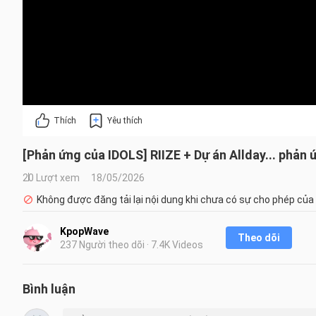
Thích
Yêu thích
[Phản ứng của IDOLS] RIIZE + Dự án Allday... phả
20 Lượt xem
18/05/2026
Không được đăng tải lại nội dung khi chưa có sự cho phép của
KpopWave
Theo dõi
237 Người theo dõi · 7.4K Videos
Bình luận