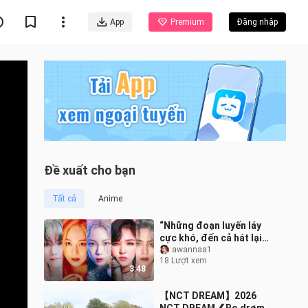
App
Premium
Đăng nhập
Đề xuất cho bạn
Tất cả
Anime
“Những đoạn luyến láy
cực khó, đến cả hát lại
cũng chẳng thể truyền
awannaa1
18 Lượt xem
tải trọn vẹn” – Những
3:48
phần luyến
【NCT DREAM】2026