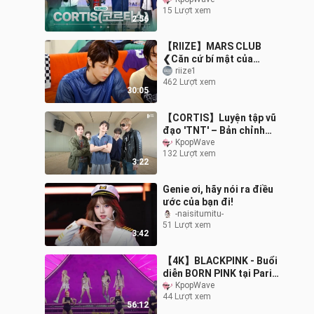
15 Lượt xem
2:56
【RIIZE】MARS CLUB
❮Căn cứ bí mật của
chúng tôi!❯ | WE RIIZE
riize1
462 Lượt xem
EP.3
30:05
【CORTIS】Luyện tập vũ
đạo 'TNT' – Bản chỉnh
sửa @260508
KpopWave
132 Lượt xem
3:22
Genie ơi, hãy nói ra điều
ước của bạn đi!
-naisitumitu-
51 Lượt xem
3:42
【4K】BLACKPINK - Buổi
diễn BORN PINK tại Paris:
Quay trực tiếp cận cảnh
KpopWave
44 Lượt xem
chất lượng cao (không
56:12
có phần