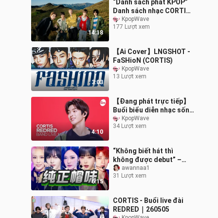
“Danh sách phát KPOP”
Danh sách nhạc CORTIS |
Album debut COLOR
KpopWave
177 Lượt xem
OUTSIDE THE LINES |
14:18
Song ngữ | Thưởn
【Ai Cover】LNGSHOT -
FaSHioN (CORTIS)
KpopWave
13 Lượt xem
3:03
【Đang phát trực tiếp】
Buổi biểu diễn nhạc sống
của ban nhạc CORTIS
KpopWave
34 Lượt xem
“REDRED”
4:10
“Không biết hát thì
không được debut” –
tuyển tập cover các
awannaa1
31 Lượt xem
đoạn cao trứ danh của
6:15
đàn anh đàn chị th
CORTIS - Buổi live đài
REDRED｜260505
KpopWave