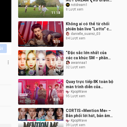
NCT DREAM ❮Ro drøm❯
Hậu trường PHOTOBOOK
nctdream1
8 Lượt xem
11:18
Không ai có thể từ chối
phiên bản live “Lotto” của
EXO, phần dạo đầu thực
danielle_suarez_03
84 Lượt xem
sự rất quyền lực!
3:15
ửi
“Đặc sắc lớn nhất của
các ca khúc SM – phần
âm nền” ở nửa sau bài hát
awannaa1
32 Lượt xem
với lớp lớp nốt cao, kỹ
7:14
thuật
Quay trực tiếp 8K toàn bộ
màn trình diễn của
CORTIS ‘REDRED’
KpopWave
95 Lượt xem
(FanCam CORTIS) -
3:01
23.4.2026
CORTIS «Mention Me» –
Bản phối lời hát, bản âm
thanh
KpopWave
39 Lượt xem