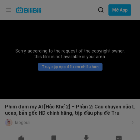
Lựa chọn ngôn ngữ
Mở App
English
Ngôn ngữ: Tiếng Việt
ภาษาไทย
Sorry, according to the request of the copyright owner,
Đăng
this film is not available in your area.
Tiếng Việt
nhập
Truy cập App để xem nhiều hơn
Bahasa Indonesia
Bahasa Melayu
Phim đam mỹ AI [Hắc Khế 2] – Phần 2: Câu chuyện của L
ucas, bản gốc HD chính hãng, tập đầu phụ đề Tru
laogouli