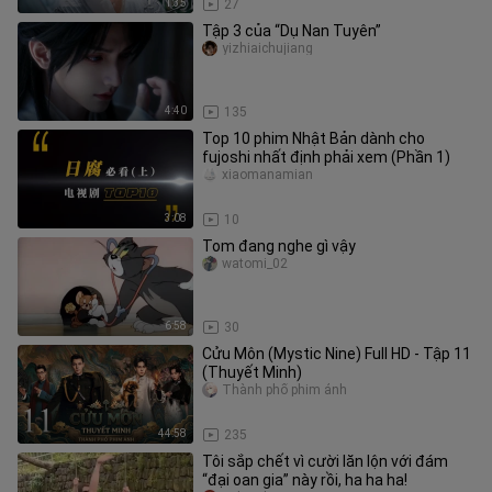
1:35
27
Tập 3 của “Dụ Nan Tuyên”
yizhiaichujiang
4:40
135
Top 10 phim Nhật Bản dành cho
fujoshi nhất định phải xem (Phần 1)
xiaomanamian
3:08
10
Tom đang nghe gì vậy
watomi_02
6:58
30
Cửu Môn (Mystic Nine) Full HD - Tập 11
(Thuyết Minh)
Thành phố phim ảnh
44:58
235
Tôi sắp chết vì cười lăn lộn với đám
“đại oan gia” này rồi, ha ha ha!