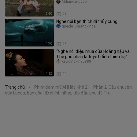
Mdiandengpao
3:40
21
Nghe nói bạn thích đi thủy cung
qipadeliumangxingai
1:30
25
“Nghe nói điệu múa của Hoàng hậu và
Thê phu nhân là tuyệt đỉnh thiên hạ”
keyiqingxin95888
1:12
30
Trang chủ
Phim đam mỹ AI [Hắc Khế 2] – Phần 2: Câu chuyện
>
của Lucas, bản gốc HD chính hãng, tập đầu phụ đề Tru