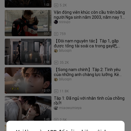
1:03
5.2K
Vận động viên khúc côn cầu trên băng
người Nga sinh năm 2003, năm nay 18
tuổi, nhưng anh không tham
sssujo
0:53
759
【Đôi nam nguyên tác】Tập 1, gặp
được tổng tài soái ca trong gay吧,
quyết định đưa người về nhà tắm rửa
biluoqin
3:08
35.2K
【Song nam chính】Tập 2: Tình yêu
của những anh chàng lực lưỡng. Kẻ
nghiện tình dục đàn anh tuổi lớn,
biluoqin
2:17
11.8K
Tập 1: Đã ngủ với nhân tình của chồng
rồi?!
miaowumieya
5:48
2.5K
Hoang dã Xuyên-Tạng, tập 15