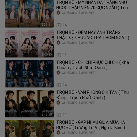
TRỌN BỘ - MỸ NHÂN DA TRẮNG NHƯ
NGỌC THẬP NIÊN 70 CỰC NGẦU ( Trình
Trừng , Kim Tử Tuyền )
Lê Hoàng Tuyết Anh
2:35:51
24
TRỌN BỘ - ĐÊM NAY ÁNH TRĂNG
THẬT ĐẸP, HƯƠNG TRÀ THƠM NGÁT (
Thân Hạo Nam , Vương Yến Phi )
Lê Hoàng Tuyết Anh
2:00:45
35
TRỌN BỘ - CHI CHI PHỤC CHI CHI ( Kha
Thuần , Trạch Nhất Oánh )
Lê Hoàng Tuyết Anh
2:49:53
24
TRỌN BỘ - VÃN PHONG CHI TẪN ( Thư
Đồng , Trạch Nhất Oánh )
Lê Hoàng Tuyết Anh
2:43:58
20
TRỌN BỘ - GẶP NHAU GIỮA MÙA HẠ
RỰC RỠ ( Lương Tư Vĩ , Ngũ Di Kiều )
Lê Hoàng Tuyết Anh