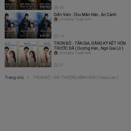
2:07:40
30
Diễn Viên : Chu Mân Hân , Ân Cảnh
Lê Hoàng Tuyết Anh
3:29:07
14
TRỌN BỘ - TẦN GIA, ĐĂNG KÝ KẾT HÔN
TRƯỚC ĐÃ ( Dương Hán , Ngô Giai Lộ )
Lê Hoàng Tuyết Anh
2:03:19
21
Trang chủ
TRỌN BỘ - HẢI THƯỢNG KÍNH HOA ( Clara Lee )
>