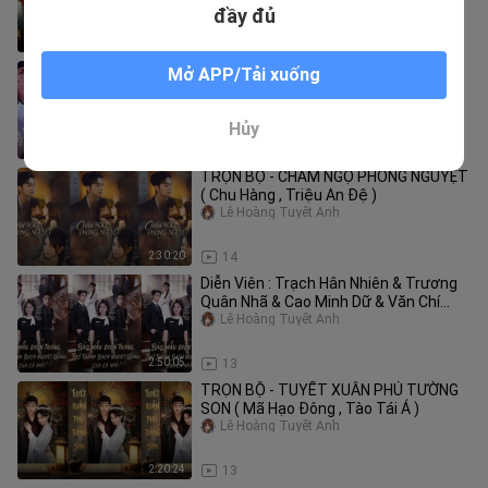
đầy đủ
1:55:33
19
TRỌN BỘ - CÔ ẤY RẤT DỄ DỖ DÀNH (
Mở APP/Tải xuống
Trương Toàn , Trịnh Thần Vũ )
Lê Hoàng Tuyết Anh
Hủy
3:39:21
37
TRỌN BỘ - CHẨM NGỘ PHONG NGUYỆT
( Chu Hàng , Triệu An Đệ )
Lê Hoàng Tuyết Anh
2:30:20
14
Diễn Viên : Trạch Hân Nhiên & Trương
Quân Nhã & Cao Minh Dữ & Văn Chí
Thừa
Lê Hoàng Tuyết Anh
2:50:05
13
TRỌN BỘ - TUYẾT XUÂN PHỦ TƯỜNG
SON ( Mã Hạo Đông , Tào Tái Á )
Lê Hoàng Tuyết Anh
2:20:24
13