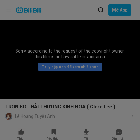
Lựa chọn ngôn ngữ
Mở App
English
Ngôn ngữ: Tiếng Việt
ภาษาไทย
Sorry, according to the request of the copyright owner,
Đăng
this film is not available in your area.
Tiếng Việt
nhập
Truy cập App để xem nhiều hơn
Bahasa Indonesia
Bahasa Melayu
TRỌN BỘ - HẢI THƯỢNG KÍNH HOA ( Clara Lee )
Lê Hoàng Tuyết Anh
Thích
Yêu thích
Tải
Bình luận