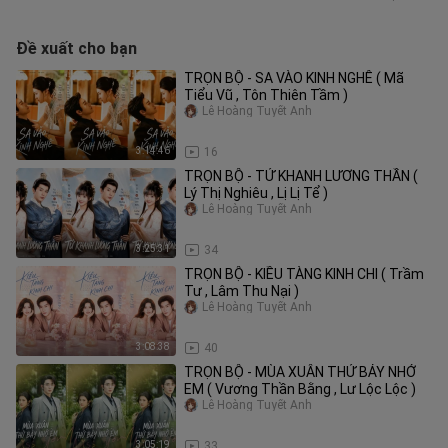
Đề xuất cho bạn
TRỌN BỘ - SA VÀO KINH NGHÊ ( Mã
Tiểu Vũ , Tôn Thiên Tầm )
Lê Hoàng Tuyết Anh
3:14:46
16
TRỌN BỘ - TỨ KHANH LƯƠNG THẦN (
Lý Thị Nghiêu , Lị Lị Tể )
Lê Hoàng Tuyết Anh
3:25:31
34
TRỌN BỘ - KIỀU TÀNG KINH CHI ( Trầm
Tư , Lâm Thu Nại )
Lê Hoàng Tuyết Anh
3:08:38
40
TRỌN BỘ - MÙA XUÂN THỨ BẢY NHỚ
EM ( Vương Thần Bằng , Lư Lộc Lộc )
Lê Hoàng Tuyết Anh
3:05:19
33