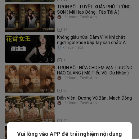
TRỌN BỘ - TUYẾT XUÂN PHỦ TƯỜNG
SON ( Mã Hạo Đông , Tào Tái Á )
Lê Hoàng Tuyết Anh
2:22:00
16
Không giấu nữa! Đàm Vi Vi khí chất
ngời ngời khoe bắp tay săn chắc: Ai
bảo nữ ca sĩ không được “quẩy
xinyuyinleba
3:12
1
TRỌN BỘ - HỨA CHO EM VẠN TRƯỢNG
HÀO QUANG ( Mã Tiểu Vũ , Dư Nhân )
Lê Hoàng Tuyết Anh
3:06:36
65
Diễn Viên : Dương Vũ Bân , Mạch Đồng
Lê Hoàng Tuyết Anh
2:08:25
20
TRỌN BỘ - NHẠ PHƯỢNG QUY ( Trịnh
Vui lòng vào APP để trải nghiệm nội dung
Phong , Mặc Ngưng )
Lê Hoàng Tuyết Anh