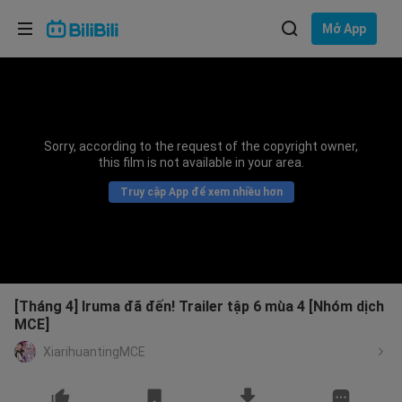
Lựa chọn ngôn ngữ
Mở App
English
Ngôn ngữ: Tiếng Việt
ภาษาไทย
Sorry, according to the request of the copyright owner,
Đăng
this film is not available in your area.
Tiếng Việt
nhập
Truy cập App để xem nhiều hơn
Bahasa Indonesia
Bahasa Melayu
[Tháng 4] Iruma đã đến! Trailer tập 6 mùa 4 [Nhóm dịch
MCE]
XiarihuantingMCE