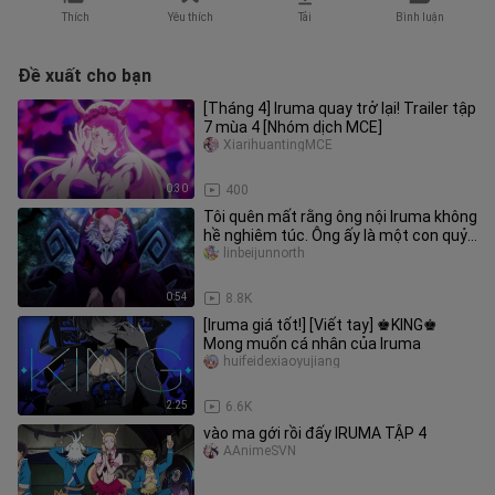
Thích
Yêu thích
Tải
Bình luận
Đề xuất cho bạn
[Tháng 4] Iruma quay trở lại! Trailer tập
7 mùa 4 [Nhóm dịch MCE]
XiarihuantingMCE
0:30
400
Tôi quên mất rằng ông nội Iruma không
hề nghiêm túc. Ông ấy là một con quỷ
cấp 9.
linbeijunnorth
0:54
8.8K
[Iruma giá tốt!] [Viết tay] ♚KING♚
Mong muốn cá nhân của Iruma
huifeidexiaoyujiang
2:25
6.6K
vào ma gới rồi đấy IRUMA TẬP 4
AAnimeSVN