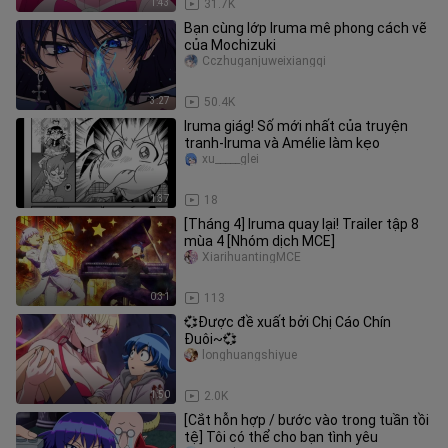
1:43
31.7K
Bạn cùng lớp Iruma mê phong cách vẽ
của Mochizuki
Cczhuganjuweixiangqi
3:27
50.4K
Iruma giág! Số mới nhất của truyện
tranh-Iruma và Amélie làm kẹo
xu_____glei
1:37
18
[Tháng 4] Iruma quay lại! Trailer tập 8
mùa 4 [Nhóm dịch MCE]
XiarihuantingMCE
0:31
113
💞Được đề xuất bởi Chị Cáo Chín
Đuôi~💞
longhuangshiyue
1:50
2.0K
[Cắt hỗn hợp / bước vào trong tuần tồi
tệ] Tôi có thể cho bạn tình yêu