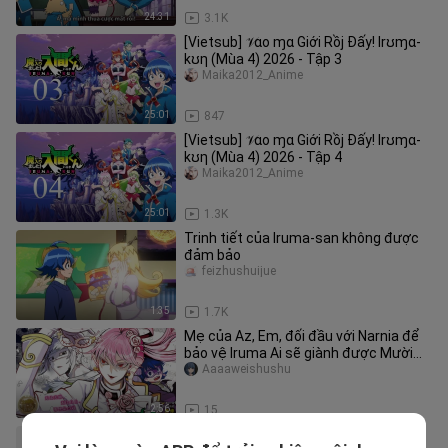
24:31
3.1K
[Vietsub] 𝒱αo ɱα Giới Rồj Đấy! Irʊɱα-
kʊƞ (Mùa 4) 2026 - Tập 3
Maika2012_Anime
25:01
847
[Vietsub] 𝒱αo ɱα Giới Rồj Đấy! Irʊɱα-
kʊƞ (Mùa 4) 2026 - Tập 4
Maika2012_Anime
25:01
1.3K
Trinh tiết của Iruma-san không được
đảm bảo
feizhushuijue
1:35
1.7K
Mẹ của Az, Em, đối đầu với Narnia để
bảo vệ Iruma Ai sẽ giành được Mười
Ba Vương miện tiếp theo? [Ir
Aaaaweishushu
2:56
15
[Iruma giá tốt!] Iruma chỉ đang nhảy.