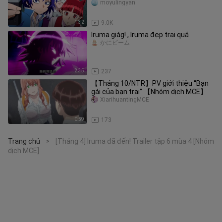
moyulingyan
1:32
9.0K
Iruma giág! , Iruma đẹp trai quá
かにビーム
2:35
237
【Tháng 10/NTR】PV giới thiệu “Bạn
gái của bạn trai” 【Nhóm dịch MCE】
XiarihuantingMCE
0:59
173
Trang chủ
[Tháng 4] Iruma đã đến! Trailer tập 6 mùa 4 [Nhóm
>
dịch MCE]