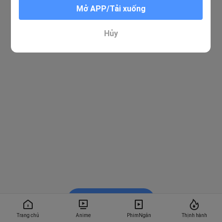
Mở APP/Tải xuống
Hủy
Xem trong BiliBili
Trang chủ
Anime
PhimNgắn
Thịnh hành