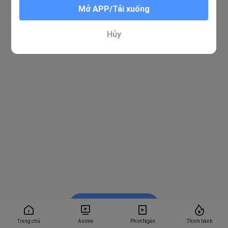
Mở APP/Tải xuống
Hủy
Xem trong BiliBili
Trang chủ
Anime
PhimNgắn
Thịnh hành