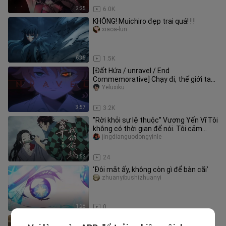
2:25
6.0K
KHÔNG! Muichiro đẹp trai quá! ! !
xiaoa-lun
6:35
1.5K
[Đất Hứa / unravel / End
Commemorative] Chạy đi, thế giới tan
nát này!
Yeluxiku
3:57
3.2K
"Rời khỏi sự lệ thuộc" Vương Yến Vĩ Tôi
không có thời gian để nói. Tôi cảm
thấy bất an, có chút bối
jingdianguodongyinle
3:52
24
‘Đôi mắt ấy, không còn gì để bàn cãi’
zhuanyibushizhuanyi
1:28
0
Mai Ninh: “Tỷ tỷ Tử Linh, xin lỗi nhé,