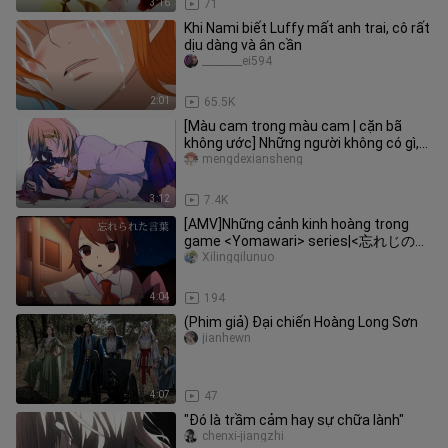
3:16
71
Khi Nami biết Luffy mất anh trai, cô rất
dịu dàng và ân cần
________ei594
2:01
65.5K
[Màu cam trong màu cam | cặn bã
không ước] Những người không có gì,
thậm chí không biết cô đơn.
mengdexiansheng
3:12
7.4K
[AMV]Những cảnh kinh hoàng trong
game <Yomawari> series|<忘れじの言
の葉>
Xilingqilunuo
4:04
194
(Phim giả) Đại chiến Hoàng Long Sơn
jianhewn
4:07
47
"Đó là trầm cảm hay sự chữa lành"
chenxi-jiangzhi