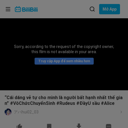
Lựa chọn ngôn ngữ
Mở App
English
Ngôn ngữ: Tiếng Việt
ภาษาไทย
Sorry, according to the request of the copyright owner,
Đăng
this film is not available in your area.
Tiếng Việt
nhập
Truy cập App để xem nhiều hơn
Bahasa Indonesia
Bahasa Melayu
“Cái dáng vẻ tự cho mình là người bất hạnh nhất thế gia
n” #VôChứcChuyểnSinh #Rudeus #ĐầyU sầu #Alice
アバhui02_03