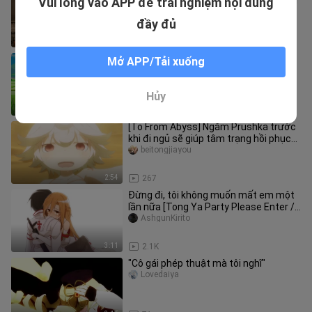
Vui lòng vào APP để trải nghiệm nội dung
pháo hoa tối hôm đó là do ta bắn đấy”!
josue_bowers_02_04
đầy đủ
1:03
12
[Những Câu Chuyện Kỳ Lạ/Cảnh Báo]
Mở APP/Tải xuống
Tận hưởng mùa hè cùng Chiikawa!
[Chiikawa Nissho]
sanbuhuntun
Hủy
8:34
86
[To From Abyss] Ngắm Prushka trước
khi đi ngủ sẽ giúp tâm trạng hồi phục
ngay lập tức
beitongjiayou
2:54
267
Đừng đi, tôi không muốn mất em một
lần nữa [Tong Ya Party Please Enter /
Đao Kiếm Thần Vực]
AshgunKirito
3:11
2.1K
"Cô gái phép thuật mà tôi nghĩ"
Lovedaiya