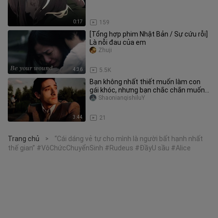
0:17
159
[Tổng hợp phim Nhật Bản / Sự cứu rỗi]
Là nỗi đau của em
Zhuji
4:36
5.5K
Bạn không nhất thiết muốn làm con
gái khóc, nhưng bạn chắc chắn muốn
làm con trai khóc!
ShaonianqishiluY
3:44
21
Trang chủ
“Cái dáng vẻ tự cho mình là người bất hạnh nhất
>
thế gian” #VôChứcChuyểnSinh #Rudeus #ĐầyU sầu #Alice