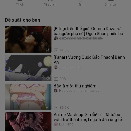
Thích
Yêu thích
Tải
Bình luận
Đề xuất cho bạn
[Bị loại trên thế giới: Osamu Dazai và
ba người phụ nữ] Oguri Shun phiên bản
cắt âm mưu của Osamu Da
gaizenmeshuonetaishuaile
4:35
41.8K
[Fanart Vương Quốc Bảo Thạch] Bệnh
Án
_dajingshiza_
4:00
398
đây là một thử nghiệm
Hualuoqiannianzhilianss
3:41
86.6K
Anime Mash-up: Xin lỗi! Tôi đã từ bỏ
việc trở thành một người đàn ông tốt
Liulijiang