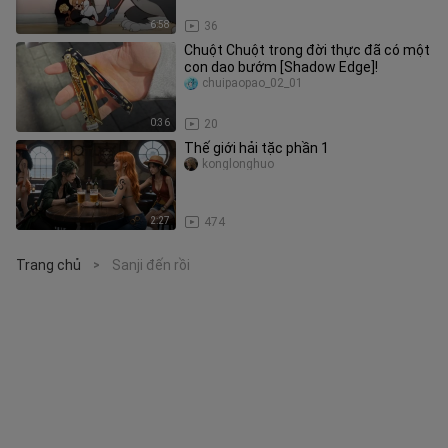
6:58
36
Chuột Chuột trong đời thực đã có một
con dao bướm [Shadow Edge]!
chuipaopao_02_01
0:36
20
Thế giới hải tặc phần 1
konglonghuo
2:27
474
Trang chủ
Sanji đến rồi
>