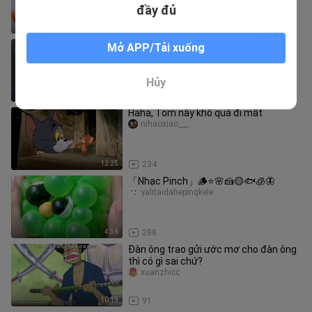
đầy đủ
1:34
305
Im lặng còn bị đá hai cái
Mở APP/Tải xuống
guanwoshiqishashi
Hủy
0:37
15
Haha, Tom này khổ quá đi mất
nihaoxiao___
12:25
234
「Nhạc Pinch」🪵⭐️🌸🍰🟡🐟🧊🦋
yalitaidahepingkele
4:36
288
Đàn ông trao gửi ước mơ cho đàn ông
thì có gì sai chứ?
xuanzhicc
10:19
91