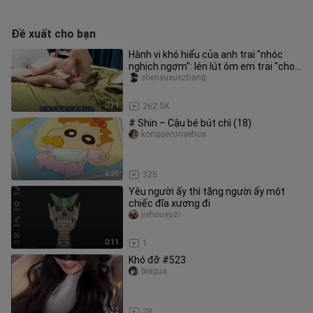
Đề xuất cho bạn
Hành vi khó hiểu của anh trai "nhóc
nghịch ngợm": lén lút ôm em trai "cho
bú"
chenyuxuezhang
0:31
262.5K
# Shin – Cậu bé bút chì (18)
konggecunyehua
6:25
325
Yêu người ấy thì tặng người ấy một
chiếc đĩa xương đi
jiehouyuzi
0:11
1
Khó đỡ #523
biagua
5:22
28