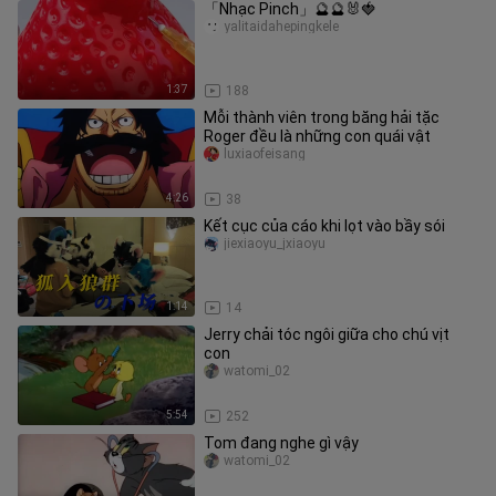
「Nhạc Pinch」🔮🔮🐰🍓
yalitaidahepingkele
1:37
188
Mỗi thành viên trong băng hải tặc
Roger đều là những con quái vật
luxiaofeisang
4:26
38
Kết cục của cáo khi lọt vào bầy sói
jiexiaoyu_jxiaoyu
1:14
14
Jerry chải tóc ngôi giữa cho chú vịt
con
watomi_02
5:54
252
Tom đang nghe gì vậy
watomi_02