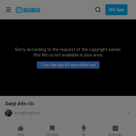
Lựa chọn ngôn ngữ
Mở App
English
Ngôn ngữ: Tiếng Việt
ภาษาไทย
Sorry, according to the request of the copyright owner,
Đăng
this film is not available in your area.
Tiếng Việt
nhập
Truy cập App để xem nhiều hơn
Bahasa Indonesia
Bahasa Melayu
Sanji đến rồi
konglonghuo
Thích
Yêu thích
Tải
Bình luận