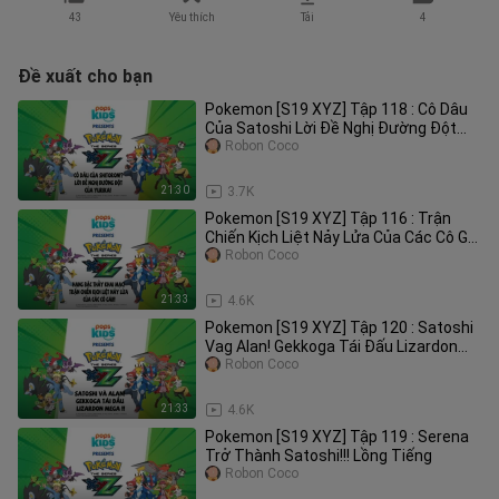
43
Yêu thích
Tải
4
Đề xuất cho bạn
Pokemon [S19 XYZ] Tập 118 : Cô Dâu
Của Satoshi Lời Đề Nghị Đường Đột
Của Yurika Lồng Tiếng
Robon Coco
21:30
3.7K
Pokemon [S19 XYZ] Tập 116 : Trận
Chiến Kịch Liệt Nảy Lửa Của Các Cô Gái
Lồng Tiếng
Robon Coco
21:33
4.6K
Pokemon [S19 XYZ] Tập 120 : Satoshi
Vag Alan! Gekkoga Tái Đấu Lizardon
Mega!! Lồng Tiếng
Robon Coco
21:33
4.6K
Pokemon [S19 XYZ] Tập 119 : Serena
Trở Thành Satoshi!!! Lồng Tiếng
Robon Coco