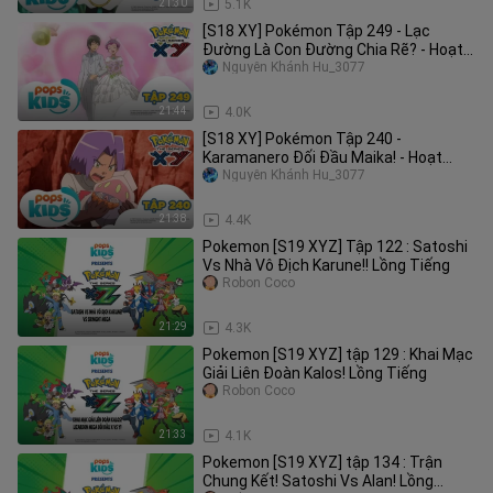
21:30
5.1K
[S18 XY] Pokémon Tập 249 - Lạc
Đường Là Con Đường Chia Rẽ? - Hoạt
Hình Tiếng Việt Pokémon
Nguyễn Khánh Hu_3077
21:44
4.0K
[S18 XY] Pokémon Tập 240 -
Karamanero Đối Đầu Maika! - Hoạt
Hình Tiếng Việt Pokémon
Nguyễn Khánh Hu_3077
21:38
4.4K
Pokemon [S19 XYZ] Tập 122 : Satoshi
Vs Nhà Vô Địch Karune!! Lồng Tiếng
Robon Coco
21:29
4.3K
Pokemon [S19 XYZ] tập 129 : Khai Mạc
Giải Liên Đoàn Kalos! Lồng Tiếng
Robon Coco
21:33
4.1K
Pokemon [S19 XYZ] tập 134 : Trận
Chung Kết! Satoshi Vs Alan! Lồng