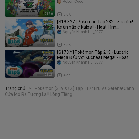
Tiếng
Robon Coco
21:30
3.0K
[S19 XYZ] Pokémon Tập 282 - Z ra đời!
Kẻ ẩn nấp ở Kalos!! - Hoạt Hình
Pokémon Tiếng Việt
Nguyễn Khánh Hu_3077
21:33
3.5K
[S17 XY] Pokémon Tập 219 - Lucario
Mega Đấu Với Kucheat Mega! - Hoạt
Hình Tiếng Việt Pokémon
Nguyễn Khánh Hu_3077
21:29
4.5K
Trang chủ
Pokemon [S19 XYZ] Tập 117 : Eru Và Serena! Cánh
>
Cửa Mở Ra Tương Lai!! Lồng Tiếng