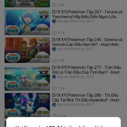
21:33
5.0K
[S18 XY] Pokémon Tập 267 - Teruna và
Yanchamu! Hãy Biểu Diễn Ngọn Lửa
Quyến Rũ! - Hoạt Hình Pokémon
Nguyễn Khánh Hu_3077
21:40
9.1K
[S18 XY] Pokémon Tập 245 - Serena và
Satoshi Lần Đầu Hẹn Hò? - Hoạt Hình
Tiếng Việt Pokémon
Nguyễn Khánh Hu_3077
21:41
6.0K
[S18 XY] Pokémon Tập 277 - Trận Đấu
Đôi Là Trận Đấu Của Tình Bạn? - Hoạt
Hình Pokémon Tiếng Việt
Nguyễn Khánh Hu_3077
21:40
7.2K
[S18 XY] Pokémon Tập 280 - Thi Đấu
Cặp Tại Nhà Thi Đấu Hiyakoku!! - Hoạt
Hình Pokémon Tiếng Việt
Nguyễn Khánh Hu_3077
21:43
10.6K
pokemon xyz 129 (313)