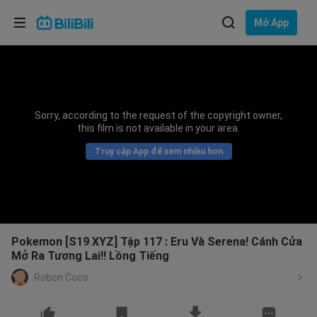
Lựa chọn ngôn ngữ
Mở App
English
Ngôn ngữ: Tiếng Việt
ภาษาไทย
Sorry, according to the request of the copyright owner,
Đăng
this film is not available in your area.
Tiếng Việt
nhập
Truy cập App để xem nhiều hơn
Bahasa Indonesia
Bahasa Melayu
Pokemon [S19 XYZ] Tập 117 : Eru Và Serena! Cánh Cửa
Mở Ra Tương Lai!! Lồng Tiếng
Robon Coco