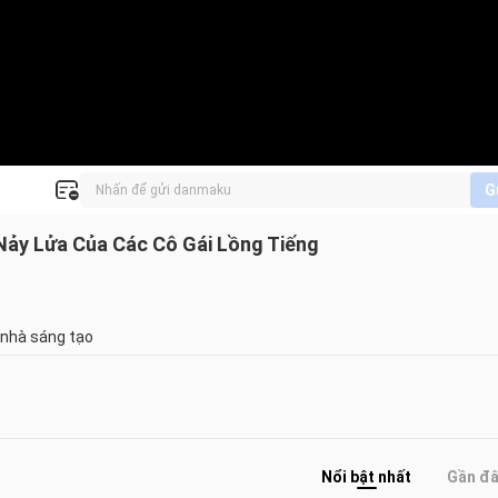
G
 Nảy Lửa Của Các Cô Gái Lồng Tiếng
 nhà sáng tạo
Nổi bật nhất
Gần đ