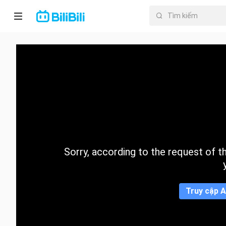
Trang chủ
Anime
PhimNgắn
Thịnh
hành
Sorry, according to the request of the
Mục lục
Truy cập A