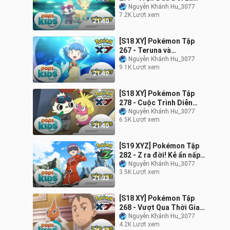
Trận Đấu Của Tình Bạn?
Nguyễn Khánh Hu_3077
7.2K Lượt xem
- Hoạt Hình Pokémon
21:40
Tiếng Việt
[S18 XY] Pokémon Tập
267 - Teruna và
Yanchamu! Hãy Biểu Diễn
Nguyễn Khánh Hu_3077
9.1K Lượt xem
Ngọn Lửa Quyến Rũ! -
21:40
Hoạt Hình Pokémon
[S18 XY] Pokémon Tập
278 - Cuộc Trình Diễn
Pokémon Hiyakoku! -
Nguyễn Khánh Hu_3077
6.5K Lượt xem
Hoạt Hình Pokémon
21:40
Tiếng Việt
[S19 XYZ] Pokémon Tập
282 - Z ra đời! Kẻ ẩn nấp
ở Kalos!! - Hoạt Hình
Nguyễn Khánh Hu_3077
3.5K Lượt xem
Pokémon Tiếng Việt
21:33
[S18 XY] Pokémon Tập
268 - Vượt Qua Thời Gian
Satoshi! - Hoạt Hình
Nguyễn Khánh Hu_3077
4.2K Lượt xem
Pokémon Tiếng Việt