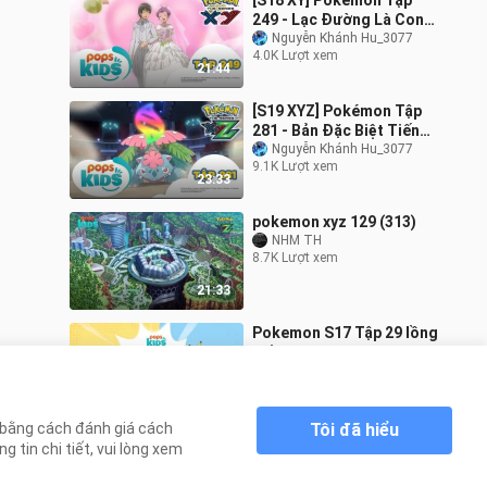
[S18 XY] Pokémon Tập
249 - Lạc Đường Là Con
Đường Chia Rẽ? - Hoạt
Nguyễn Khánh Hu_3077
4.0K Lượt xem
Hình Tiếng Việt Pokémon
21:44
[S19 XYZ] Pokémon Tập
281 - Bản Đặc Biệt Tiến
Hóa Mega Mạnh Nhất -
Nguyễn Khánh Hu_3077
9.1K Lượt xem
Hoạt Hình Pokémon
23:33
Tiếng Việt
pokemon xyz 129 (313)
NHM TH
8.7K Lượt xem
21:33
Pokemon S17 Tập 29 lồng
tiếng
ANT_BPTV3_THIEUNHI
160 Lượt xem
21:22
Tôi đã hiểu
n bằng cách đánh giá cách
 tin chi tiết, vui lòng xem
Trang chủ
Pokemon [S19 XYZ] Tập 116 : Trận
>