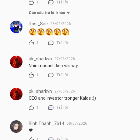
1
Trả lời
Các câu trả lời khác
Itosi_Sae
28/06/2026
1
Trả lời
pk_sharkvn
27/06/2026
Nhìn musasI điên vãi hay
1
Trả lời
pk_sharkvn
27/06/2026
CEO and investor tronger Kalos ;))
1
Trả lời
Bình Thanh_7614
08/07/2026
🖤
1
Trả lời