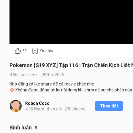
39
Yêu thích
Pokemon [S19 XYZ] Tập 116 : Trận Chiến Kịch Liệt
4.6K Lượt xem
09/05/2026
Nhớ đăng ký like share để có movie khác nhe
Không được đăng tải lại nội dung khi chưa có sự cho phép của
Robon Coco
Theo dõi
4.1K Người theo dõi · 238 Videos
Bình luận
9