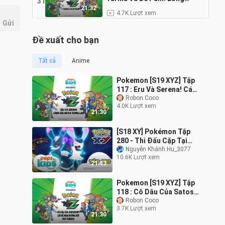
31
Tiếng
21:32
4.7K Lượt xem
Gửi
Đề xuất cho bạn
Tất cả
Anime
Pokemon [S19 XYZ] Tập
117 : Eru Và Serena! Cánh
Cửa Mở Ra Tương Lai!!
Robon Coco
4.0K Lượt xem
Lồng Tiếng
21:30
[S18 XY] Pokémon Tập
280 - Thi Đấu Cặp Tại
Nhà Thi Đấu Hiyakoku!! -
Nguyễn Khánh Hu_3077
10.6K Lượt xem
Hoạt Hình Pokémon
21:43
Tiếng Việt
Pokemon [S19 XYZ] Tập
118 : Cô Dâu Của Satoshi
Lời Đề Nghị Đường Đột
Robon Coco
3.7K Lượt xem
Của Yurika Lồng Tiếng
21:30