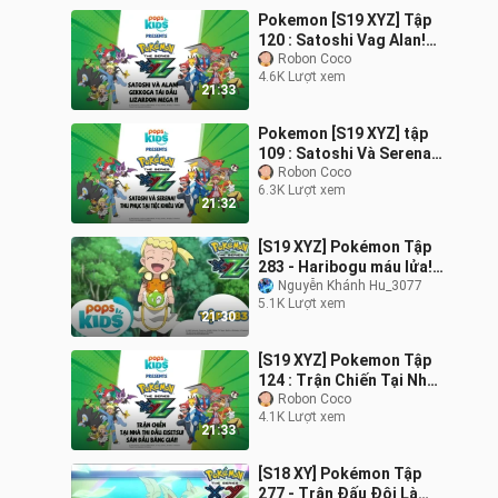
Pokemon [S19 XYZ] Tập
120 : Satoshi Vag Alan!
Gekkoga Tái Đấu
Robon Coco
4.6K Lượt xem
Lizardon Mega!! Lồng
21:33
Tiếng
Pokemon [S19 XYZ] tập
109 : Satoshi Và Serena!
Thu Phục Tại Tiệc Khiêu
Robon Coco
6.3K Lượt xem
Vũ!! Lồng Tiếng
21:32
[S19 XYZ] Pokémon Tập
283 - Haribogu máu lửa!
Bé Puni bị truy đuổi!! -
Nguyễn Khánh Hu_3077
5.1K Lượt xem
Hoạt Hình Pokémon
21:30
Tiếng Việt
[S19 XYZ] Pokemon Tập
124 : Trận Chiến Tại Nhà
Thi Đấu Eisetsu!! Lồng
Robon Coco
4.1K Lượt xem
Tiếng
21:33
[S18 XY] Pokémon Tập
277 - Trận Đấu Đôi Là