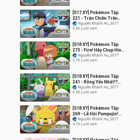
21:42
[S17 XY] Pokémon Tập
221 - Trận Chiến Trên
Không! Ruchaburu Đấu
Nguyễn Khánh Hu_3077
5.5K Lượt xem
Phaiaro! - Hoạt Hình
21:25
Pokémon
[S18 XY] Pokémon Tập
273 - Fire! Hãy Chụp Hình
Huyền Thoại! - Hoạt Hình
Nguyễn Khánh Hu_3077
5.7K Lượt xem
Pokémon Tiếng Việt
21:41
[S18 XY] Pokémon Tập
241 - Rồng Yếu Nhất!?
Gặp Gỡ Numera!! - Hoạt
Nguyễn Khánh Hu_3077
6.2K Lượt xem
Hình Tiếng Việt Pokémon
21:40
[S18 XY] Pokémon Tập
269 - Lễ Hội Pampujin!
Tạm Biệt Baketcha? -
Nguyễn Khánh Hu_3077
4.7K Lượt xem
Hoạt Hình Pokémon
21:39
Tiếng Việt