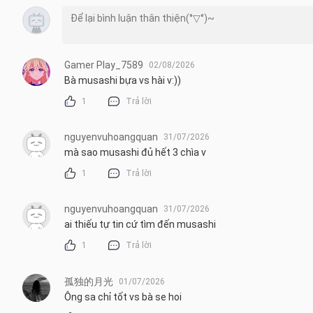
Gamer Play_7589
02/08/2026
Bà musashi bựa vs hài v:))
1
Trả lời
nguyenvuhoangquan
31/07/2026
mà sao musashi đủ hết 3 chìa v
1
Trả lời
nguyenvuhoangquan
31/07/2026
ai thiếu tự tin cứ tìm đến musashi
1
Trả lời
孤独的月光
01/07/2026
Ông sa chỉ tốt vs bà se hoi