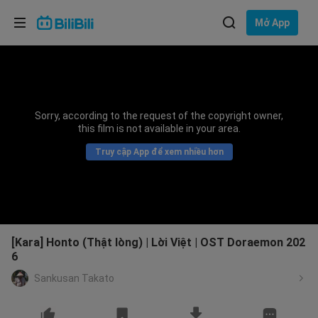
Lựa chọn ngôn ngữ
Mở App
English
Ngôn ngữ: Tiếng Việt
ภาษาไทย
Sorry, according to the request of the copyright owner,
Đăng
this film is not available in your area.
Tiếng Việt
nhập
Truy cập App để xem nhiều hơn
Bahasa Indonesia
Bahasa Melayu
[Kara] Honto (Thật lòng) | Lời Việt | OST Doraemon 202
6
Sankusan Takato