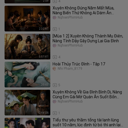
2:09
4
Xuyên Không Đúng Năm Mất Mùa,
Nàng Biến Thứ Không Ai Dám Ăn
Thành Mỏ Vàng
NghienPhimHub
2:32:41
1
[Mùa 1 2] Xuyên Không Thành Mụ Điên,
Nàng Tỉnh Dậy Gây Dựng Lại Gia Đình
NghienPhimHub
5:51:41
4
Hoài Thủy Trúc Đình - Tập 17
Nhi Pham_8179
39:43
5
Xuyên Không Về Gia Đình Bình Dị, Nàng
Cùng Em Gái Mở Quán Ăn Suốt Bốn
Mùa
NghienPhimHub
2:44:06
1
Tiểu thư yêu thầm tổng tài lạnh lùng
suốt 10 năm, lúc định từ bỏ thì anh lại