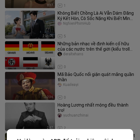
0:37
1
Không Biết Chồng Là Ai Vẫn Dám Đăng
Ký Kết Hôn, Cô Sốc Nặng Khi Biết Mình
Cưới Ông Trùm Đế Đô
NghienPhimHub
2:01:06
5
Những bản nhạc về định kiến cố hữu
của các nước trên thế giới (kiểu troll
vui nhộn)
deraltehans
16:10
0
Mã Bảo Quốc nổi giận quát mắng quần
thần
Kuaileayi
2:36
0
Hoàng Lương nhất mộng đều thành
tro!
yuchuanzhinai
2:47
2
Xuyên Về Thời Nạn Đói, Nàng Kích Hoạt