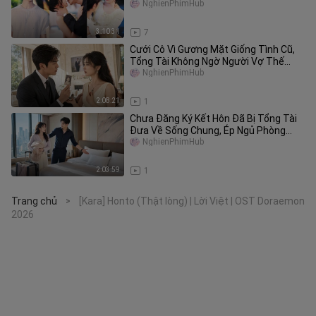
điên cuồng theo đuổi
NghienPhimHub
3:10:31
7
Cưới Cô Vì Gương Mặt Giống Tình Cũ,
Tổng Tài Không Ngờ Người Vợ Thế
Thân Là Bạch Nguyệt Quang Thật
NghienPhimHub
2:08:21
1
Chưa Đăng Ký Kết Hôn Đã Bị Tổng Tài
Đưa Về Sống Chung, Ép Ngủ Phòng
Chính Và Dùng Chung Một Giường
NghienPhimHub
2:03:59
1
Trang chủ
[Kara] Honto (Thật lòng) | Lời Việt | OST Doraemon
>
2026