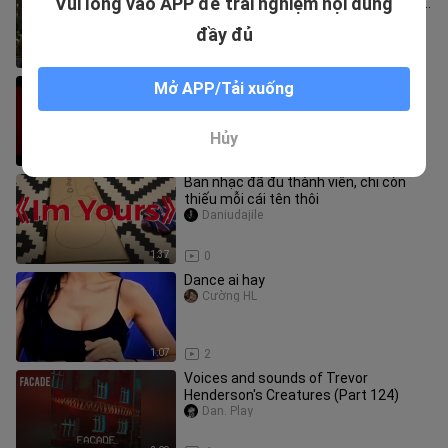
Vui lòng vào APP để trải nghiệm nội dung
Không Gian Mỹ Thực Nuôi Chồng Và Ba
Con
NghienPhimHub
đầy đủ
3:01:20
1
BÍ ẨN NHÀ MA-Secrets Of The
Mở APP/Tải xuống
Haunted Manor (2026)
Lý Thảo87
Hủy
11:30
8
Ban nhạc đã đủ thành viên, chỉ còn
thiếu mỗi cái tên thôi
Daniudajile
1:37
0
Dance ai hay
Cường HL
1:07
2
Voices and sounds of Trevor
Henderson's Creatures (Part 124)
Dan. Play