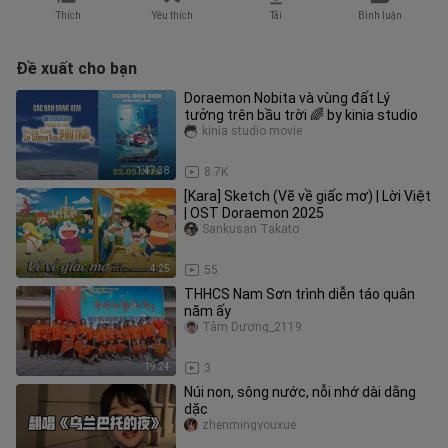
Thích
Yêu thích
Tải
Bình luận
Đề xuất cho bạn
Doraemon Nobita và vùng đất Lý
tưởng trên bầu trời 🌈 by kinia studio
kinia studio movie
1:47:38
8.7K
[Kara] Sketch (Vẽ về giấc mơ) | Lời Việt
| OST Doraemon 2025
Sankusan Takato
4:25
55
THHCS Nam Sơn trình diễn táo quân
năm ấy
Tâm Dương_2119
19:24
3
Núi non, sông nước, nỗi nhớ dài dằng
dặc
zhenmingyouxue