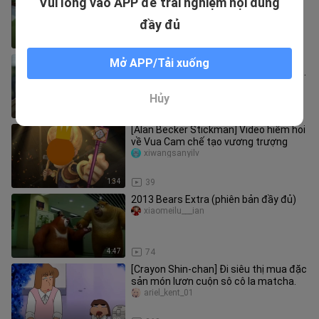
Vui lòng vào APP để trải nghiệm nội dung
con
watomi_02
đầy đủ
5:54
257
Người luyện võ nhất định phải ăn no,
Mở APP/Tải xuống
không ăn no thì lấy đâu ra sức lực mà
luyện võ
xiaopanzhuijuxing
Hủy
3:58
23
[Alan Becker Stickman] Video hiếm hoi
về Vua Cam chế tạo vương trượng
xiwangsanyilv
1:34
39
2013 Bears Extra (phiên bản đầy đủ)
xiaomeilu___ian
4:47
74
[Crayon Shin-chan] Đi siêu thị mua đặc
sản món lươn cuộn sô cô la matcha.
ariel_kent_01