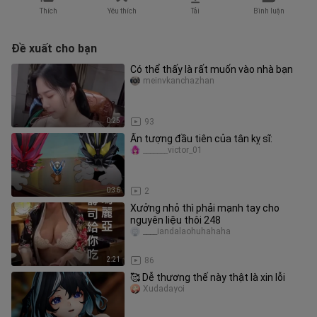
Thích
Yêu thích
Tải
Bình luận
Đề xuất cho bạn
Có thể thấy là rất muốn vào nhà bạn
meinvkanchazhan
0:25
93
Ấn tượng đầu tiên của tân kỵ sĩ:
_______victor_01
0:36
2
Xưởng nhỏ thì phải mạnh tay cho
nguyên liệu thôi 248
____iandalaohuhahaha
2:21
86
🥰 Dễ thương thế này thật là xin lỗi
Xudadayoi