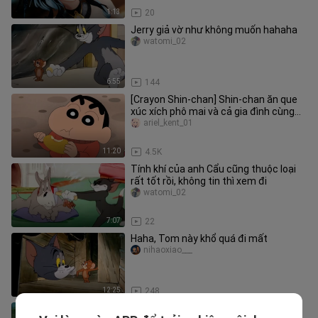
1:13
20
Jerry giả vờ như không muốn hahaha
watomi_02
6:55
144
[Crayon Shin-chan] Shin-chan ăn que
xúc xích phô mai và cả gia đình cùng
nhau ngắm hoàng hôn. Thật ấ
ariel_kent_01
11:20
4.5K
Tính khí của anh Cẩu cũng thuộc loại
rất tốt rồi, không tin thì xem đi
watomi_02
7:07
22
Haha, Tom này khổ quá đi mất
nihaoxiao___
12:25
248
Jerry chải tóc ngôi giữa cho chú vịt