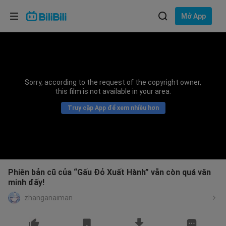
Lựa chọn ngôn ngữ
Mở App
English
Ngôn ngữ: Tiếng Việt
ภาษาไทย
Sorry, according to the request of the copyright owner,
Đăng
this film is not available in your area.
Tiếng Việt
nhập
Truy cập App để xem nhiều hơn
Bahasa Indonesia
Bahasa Melayu
Phiên bản cũ của “Gấu Đỏ Xuất Hành” vẫn còn quá văn
minh đấy!
zhanganaiman