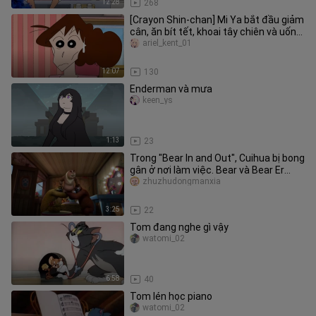
12:28
268
[Crayon Shin-chan] Mi Ya bắt đầu giảm
cân, ăn bít tết, khoai tây chiên và uống
bia lạnh.
ariel_kent_01
12:07
130
Enderman và mưa
keen_ys
1:13
23
Trong "Bear In and Out", Cuihua bị bong
gân ở nơi làm việc. Bear và Bear Er
không còn cách nào khác
zhuzhudongmanxia
3:25
22
Tom đang nghe gì vậy
watomi_02
6:58
40
Tom lén học piano
watomi_02