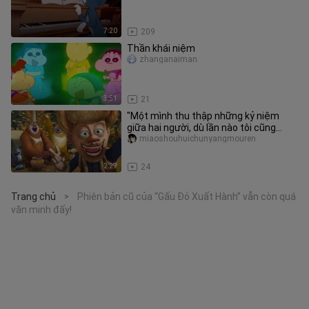
7:20
209
Thần khái niệm
zhanganaiman
3:51
21
"Một mình thu thập những kỷ niệm
giữa hai người, dù lần nào tôi cũng
khóc"
miaoshouhuichunyangmouren
2:29
24
Trang chủ
Phiên bản cũ của “Gấu Đỏ Xuất Hành” vẫn còn quá
>
văn minh đấy!