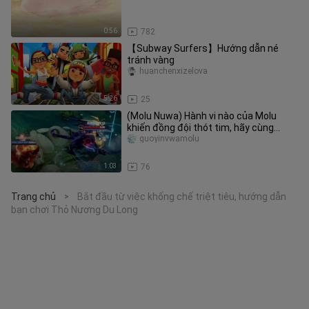
0:56
782
【Subway Surfers】Hướng dẫn né
tránh vàng
huanchenxizelova
5:26
25
(Molu Nuwa) Hành vi nào của Molu
khiến đồng đội thót tim, hãy cùng
chúng tôi tìm hiểu nhé!
guoyinvwamolu
1:03
76
Trang chủ
Bắt đầu từ việc khống chế triệt tiêu, hướng dẫn
>
bạn chơi Thỏ Nương Du Long