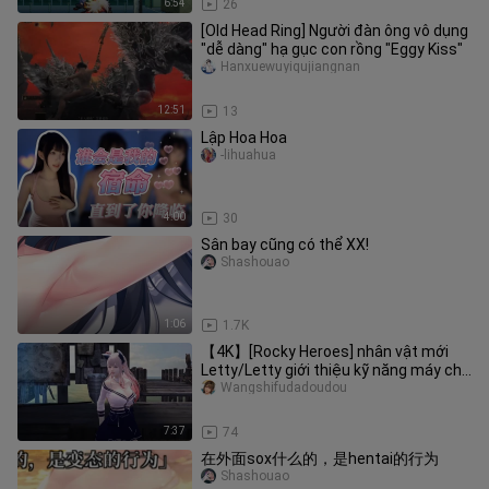
6:54
26
[Old Head Ring] Người đàn ông vô dụng
"dễ dàng" hạ gục con rồng "Eggy Kiss"
Hanxuewuyiqujiangnan
12:51
13
Lập Hoa Hoa
-lihuahua
4:00
30
Sân bay cũng có thể XX!
Shashouao
1:06
1.7K
【4K】[Rocky Heroes] nhân vật mới
Letty/Letty giới thiệu kỹ năng máy chủ
chính thức
Wangshifudadoudou
7:37
74
在外面sox什么的，是hentai的行为
Shashouao