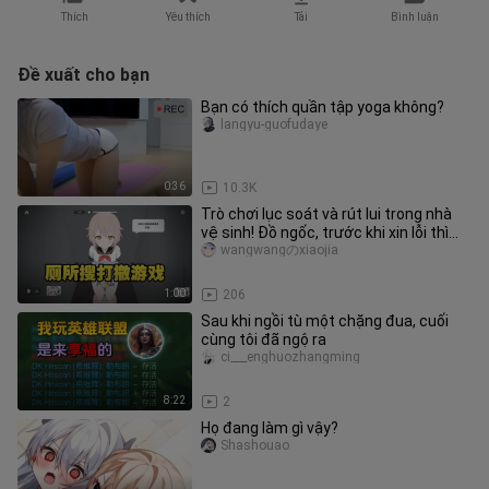
Thích
Yêu thích
Tải
Bình luận
Đề xuất cho bạn
Bạn có thích quần tập yoga không?
langyu-guofudaye
0:36
10.3K
Trò chơi lục soát và rút lui trong nhà
vệ sinh! Đồ ngốc, trước khi xin lỗi thì
hãy ra ngoài đã! Tấn
wangwangのxiaojia
1:00
206
Sau khi ngồi tù một chặng đua, cuối
cùng tôi đã ngộ ra
ci___enghuozhangming
8:22
2
Họ đang làm gì vậy?
Shashouao