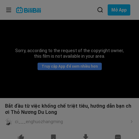
Lựa chọn ngôn ngữ
Mở App
English
Ngôn ngữ: Tiếng Việt
ภาษาไทย
Sorry, according to the request of the copyright owner,
Đăng
this film is not available in your area.
Tiếng Việt
nhập
Truy cập App để xem nhiều hơn
Bahasa Indonesia
Bahasa Melayu
Bắt đầu từ việc khống chế triệt tiêu, hướng dẫn bạn ch
ơi Thỏ Nương Du Long
ci___enghuozhangming