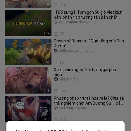
1:20
354
【Bổ sung】Tóm gọn 50 giờ viết kịch
bản, phân tích tường tận bản chất
đường lính trong 9 phút
ci___enghuozhangming
9:16
17
Crown of Reason - "Quà tặng của Ran
Rama"
shilianlaigeshihuang
1:52
35
Xem phim người lớn bị chị gái phát
hiện
Shashouao
7:48
33.1K
Phương pháp trừ tà hóa ra là? Chia sẻ
trải nghiệm chơi Âm Dương Sư – cả
trên điện thoại lẫn máy tính
youzituijianguan
0:38
313
❤️Bộ đồ bơi này thế nào❤️