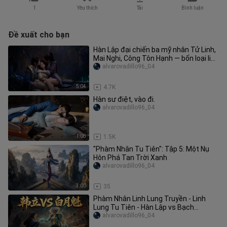
1
Yêu thích
Tải
Bình luận
Đề xuất cho bạn
Hàn Lập đại chiến ba mỹ nhân Tử Linh,
Mai Nghi, Công Tôn Hạnh — bốn loại linh
căn kỳ diệu thực sự có
alvarovadillo96_04
5:04
4.7K
Hàn sư điệt, vào đi.
alvarovadillo96_04
1:08
1.5K
"Phàm Nhân Tu Tiên": Tập 5: Một Nụ
Hôn Phá Tan Trời Xanh
alvarovadillo96_04
3:00
35
Phàm Nhân Linh Lung Truyền - Linh
Lung Tu Tiên - Hàn Lập vs Bạch
Nguyệt Khôi
alvarovadillo96_04