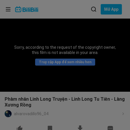
Lựa chọn ngôn ngữ
Mở App
English
Ngôn ngữ: Tiếng Việt
ภาษาไทย
Sorry, according to the request of the copyright owner,
Đăng
this film is not available in your area.
Tiếng Việt
nhập
Truy cập App để xem nhiều hơn
Bahasa Indonesia
Bahasa Melayu
Phàm nhân Linh Long Truyện - Linh Long Tu Tiên - Làng
Xương Rồng
alvarovadillo96_04