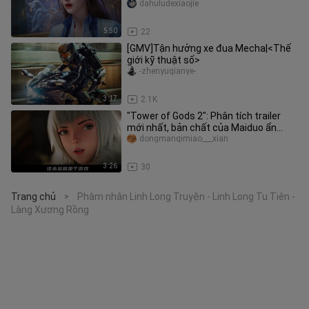
dahuludexiaojie
5:50
22
[GMV]Tận hưởng xe đua Mecha|<Thế
giới kỹ thuật số>
-zhenyuqianye-
3:17
2.1K
"Tower of Gods 2": Phân tích trailer
mới nhất, bản chất của Maiduo ẩn
giấu, quái thú cấp độ vua bay
dongmanqimiao___xian
3:26
30
Trang chủ
Phàm nhân Linh Long Truyện - Linh Long Tu Tiên -
>
Làng Xương Rồng