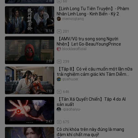
2:18
60
【Linh Long Tu Tiên Truyện】- Phàm
Nhân Linh Long - Kinh Biến - Kỳ 2
memingtang
8:14
201
【AMV/Vũ trụ song song Người
Nhện】Let Go-BeauYoungPrince
blockleeofficial
2:59
239
【Tập 8】Có vẻ cậu muốn một lần nữa
trải nghiệm cảm giác khi Tâm Diễm
Sụp Đổ nhỉ?
guahuoer
1:53
646
【Tân Xá Quyết Chiến】Tập 4 do AI
sản xuất
-qiaohaiyu-
3:47
675
Cô chị khóa trên này đúng là mang
đậm khí chất ma quỷ!