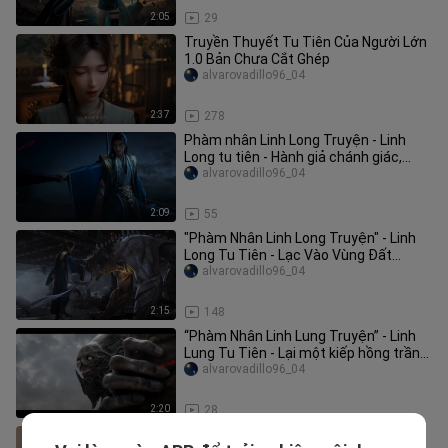
2:05
29
Truyền Thuyết Tu Tiên Của Người Lớn
1.0 Bản Chưa Cắt Ghép
alvarovadillo96_04
2:37
278
Phàm nhân Linh Long Truyện - Linh
Long tu tiên - Hành giả chánh giác,
nhưng không nằm ngủ tại chỗ
alvarovadillo96_04
2:09
55
"Phàm Nhân Linh Long Truyện" - Linh
Long Tu Tiên - Lạc Vào Vùng Đất
Hoang Phế
alvarovadillo96_04
2:15
148
“Phàm Nhân Linh Lung Truyện” - Linh
Lung Tu Tiên - Lại một kiếp hồng trần
chăng?
alvarovadillo96_04
2:20
28
Vườn thú điên cuồng mùa 2 - 29