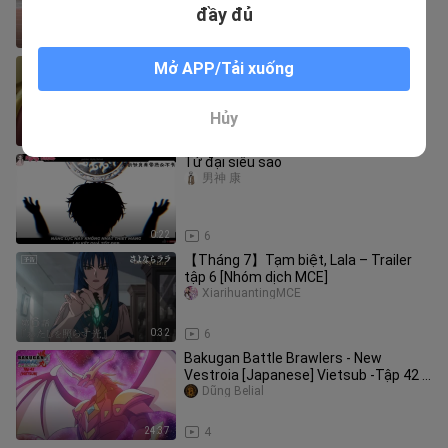
đầy đủ
0:22
2
【Tháng 7】Victoria có rất nhiều bài
Mở APP/Tải xuống
trên tay – Trailer tập 5 [Nhóm dịch
MCE]
XiarihuantingMCE
Hủy
0:30
4
Tứ đại siêu sao
男神 康
0:22
6
【Tháng 7】Tạm biệt, Lala – Trailer
tập 6 [Nhóm dịch MCE]
XiarihuantingMCE
0:32
6
Bakugan Battle Brawlers - New
Vestroia [Japanese] Vietsub -Tập 42 |
Chiến Binh Bakugan SS2
Dũng Belial
24:37
4