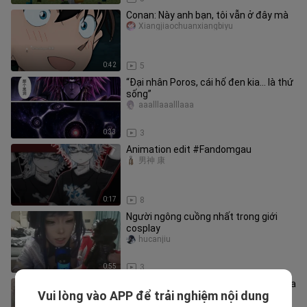
Conan: Này anh bạn, tôi vẫn ở đây mà
Xiangjiaochuanxiangbiyu
0:42
5
“Đại nhân Poros, cái hố đen kia… là thứ
sống”
aaalllaaalllaaa
0:33
3
Animation edit #Fandomgau
男神 康
0:17
8
Người ngông cuồng nhất trong giới
cosplay
hucanjiu
0:55
3
Trong lễ trưởng thành ở trường đã hóa
Vui lòng vào APP để trải nghiệm nội dung
thân thành Kamen Rider W
zhzonghan