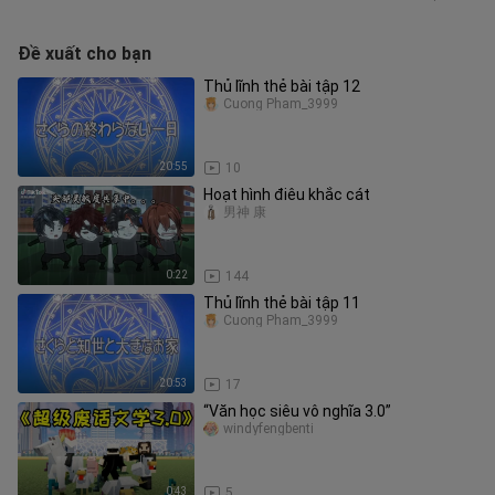
Đề xuất cho bạn
Thủ lĩnh thẻ bài tập 12
Cuong Pham_3999
20:55
10
Hoạt hình điêu khắc cát
男神 康
0:22
144
Thủ lĩnh thẻ bài tập 11
Cuong Pham_3999
20:53
17
“Văn học siêu vô nghĩa 3.0”
windyfengbenti
0:43
5