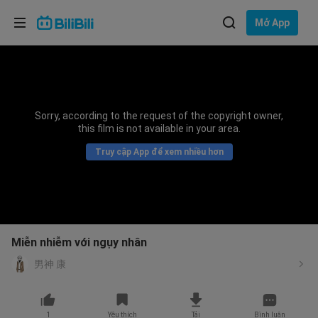
Lựa chọn ngôn ngữ
Mở App
English
Ngôn ngữ: Tiếng Việt
ภาษาไทย
Sorry, according to the request of the copyright owner,
Đăng
this film is not available in your area.
Tiếng Việt
nhập
Truy cập App để xem nhiều hơn
Bahasa Indonesia
Bahasa Melayu
Miễn nhiễm với ngụy nhân
男神 康
1
Yêu thích
Tải
Bình luận