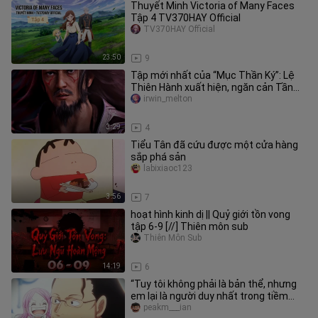
Thuyết Minh Victoria of Many Faces
Tập 4 TV370HAY Official
TV370HAY Official
23:50
9
Tập mới nhất của “Mục Thần Ký”: Lệ
Thiên Hành xuất hiện, ngăn cản Tần
Mục cứu Hoàng đế
irwin_melton
3:29
4
Tiểu Tân đã cứu được một cửa hàng
sắp phá sản
labixiaoc123
3:56
7
hoạt hình kinh dị || Quỷ giới tồn vong
tập 6-9 [//] Thiên môn sub
Thiên Môn Sub
14:19
6
“Tuy tôi không phải là bản thể, nhưng
em lại là người duy nhất trong tiềm
thức của tôi”
peakm___ian