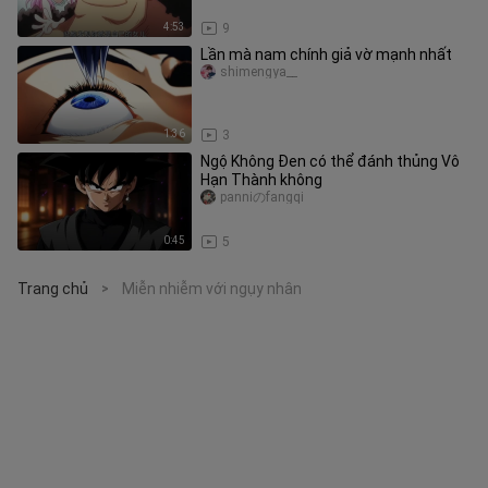
4:53
9
Lần mà nam chính giả vờ mạnh nhất
shimengya__
1:36
3
Ngộ Không Đen có thể đánh thủng Vô
Hạn Thành không
panniのfangqi
0:45
5
Trang chủ
Miễn nhiễm với ngụy nhân
>