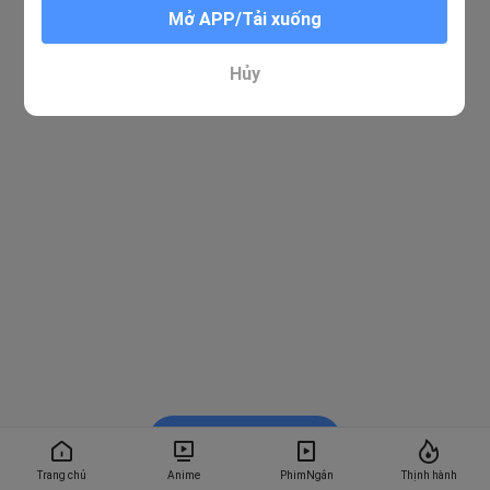
Mở APP/Tải xuống
Hủy
Xem trong BiliBili
Trang chủ
Anime
PhimNgắn
Thịnh hành