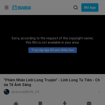
Lựa chọn ngôn ngữ
Mở App
English
Ngôn ngữ: Tiếng Việt
ภาษาไทย
Sorry, according to the request of the copyright owner,
Đăng
this film is not available in your area.
Tiếng Việt
nhập
Truy cập App để xem nhiều hơn
Bahasa Indonesia
Bahasa Melayu
"Phàm Nhân Linh Long Truyện" - Linh Long Tu Tiên - Ch
úa Tể Ánh Sáng
alvarovadillo96_04