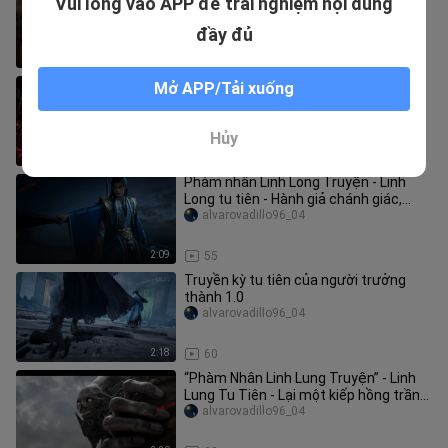
Vui lòng vào APP để trải nghiệm nội dung
1.0 Bản Chưa Cắt Ghép
alvarovadillo96_04
đầy đủ
2:37
278
Hàn Lập còn ma đạo hơn cả Ma Đạo?
Mở APP/Tải xuống
Huyết Ma Kiếm trong tay! Khoác lên
mình bộ trang phục mới “Giáng L
fengkuangmaxiao
Hủy
4:46
2.0K
Phàm nhân Linh Long Truyện - Linh
Long tu tiên - Hành giả chánh giác,
nhưng không nằm ngủ tại chỗ
alvarovadillo96_04
2:09
55
Truyền kỳ tu tiên của người trưởng
thành 1.0
alvarovadillo96_04
2:18
60
“Phàm Nhân Linh Lung Truyện” - Linh
Lung Tu Tiên - Lại một kiếp hồng trần
chăng?
alvarovadillo96_04