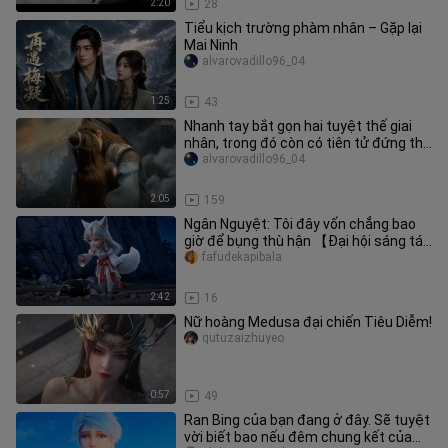
2:20
28
Tiểu kịch trường phàm nhân – Gặp lại
Mai Ninh
alvarovadillo96_04
1:25
43
Nhanh tay bắt gọn hai tuyệt thế giai
nhân, trong đó còn có tiên tử đứng thứ
18 trong bảng Tuyệt Sắc!
alvarovadillo96_04
2:05
159
Ngân Nguyệt: Tôi đây vốn chẳng bao
giờ để bụng thù hận 【Đại hội sáng tác
lại chính thức của Phàm Nhâ
fafudekapibala
2:42
16
Nữ hoàng Medusa đại chiến Tiêu Diễm!
qutuzaizhuyeo
0:57
49
Ran Bing của bạn đang ở đây. Sẽ tuyệt
vời biết bao nếu đêm chung kết của