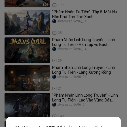
1:08
1.5K
"Phàm Nhân Tu Tiên": Tập 5: Một Nụ
Hôn Phá Tan Trời Xanh
alvarovadillo96_04
3:00
35
Phàm Nhân Linh Lung Truyền - Linh
Lung Tu Tiên - Hàn Lập vs Bạch
Nguyệt Khôi
alvarovadillo96_04
2:05
29
Phàm nhân Linh Long Truyện - Linh
Long Tu Tiên - Làng Xương Rồng
alvarovadillo96_04
2:15
21
"Phàm Nhân Linh Long Truyện" - Linh
Long Tu Tiên - Lạc Vào Vùng Đất
Hoang Phế
alvarovadillo96_04
2:15
148
Truyền Thuyết Tu Tiên Của Người Lớn