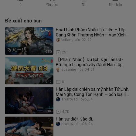
1
Yêu thích
Tải
Bình luận
Đề xuất cho bạn
Hoạt hình Phàm Nhân Tu Tiên – Tập
Cang Khôn Thượng Nhân – Vạn Xích
Nhất Tuyến (bám sát bản chính thứ
beifangtafu_02_02
9:50
251
【Phàm Nhân】Du lịch Đại Tấn 03 -
Bất ngờ bị người vây đánh Hàn Lập
susanne_rice_04_01
8:43
8
Hàn Lập đại chiến ba mỹ nhân Tử Linh,
Mai Nghi, Công Tôn Hạnh — bốn loại linh
căn kỳ diệu thực sự có
alvarovadillo96_04
5:04
4.7K
Hàn sư điệt, vào đi.
alvarovadillo96_04