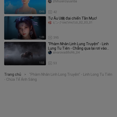
"Spirit Cage" như thế này?
zhihuierciyuanba
0:46
42
Tư Ấu U幽 đại chiến Tần Mục!
ピンクseのnvのzi_02_03_01
1:09
395
“Phàm Nhân Linh Lung Truyện” - Linh
Lung Tu Tiên - Chẳng qua lại rơi vào
phàm trần mà thôi
alvarovadillo96_04
1:55
53
Trang chủ
"Phàm Nhân Linh Long Truyện" - Linh Long Tu Tiên
>
- Chúa Tể Ánh Sáng