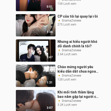
158 Lượt xem
0:51
CP của tôi lại quay lại rồi
DramaZoneee
275 Lượt xem
1:36
Nhưng ai hiểu người khó
dỗ dành chính là tôi?
DramaZoneee
2.6K Lượt xem
3:47
Chào mừng người yêu
kiểu dẫn dắt chua ngoa
— Tương Diên! Lần lượt
DramaZoneee
128 Lượt xem
công phá thôi!
1:31
Khi mối tình thầm lặng
bao năm gặp lại người cũ
sau bao lâu xa cách,
DramaZoneee
3.2K Lượt xem
khoảnh khắc đó trái tim
3:07
đã rung