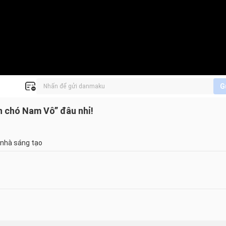
G
n chó Nam Vô” đâu nhỉ!
 nhà sáng tạo