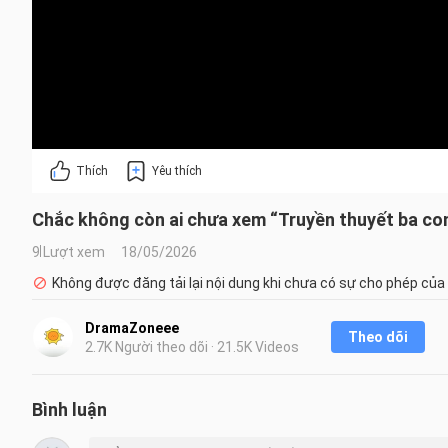
Thích
Yêu thích
Chắc không còn ai chưa xem “Truyền thuyết ba co
9 Lượt xem
18/05/2026
Không được đăng tải lại nội dung khi chưa có sự cho phép của
DramaZoneee
Theo dõi
2.7K Người theo dõi · 21.5K Videos
Bình luận