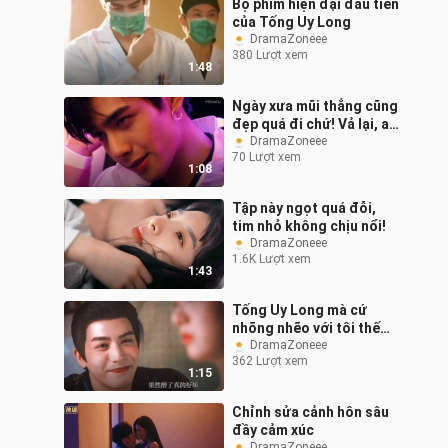
Bộ phim hiện đại đầu tiên
của Tống Uy Long
DramaZoneee
380 Lượt xem
1:48
Ngày xưa mũi thẳng cũng
đẹp quá đi chứ! Vả lại, ai
mà ở độ tuổi mười mấy
DramaZoneee
70 Lượt xem
đã có gu thời trang đỉnh
1:08
ca
Tập này ngọt quá đỗi,
tim nhỏ không chịu nổi!
DramaZoneee
1.6K Lượt xem
1:43
Tống Uy Long mà cứ
nhõng nhẽo với tôi thế
này, thì dù anh ấy có nói
DramaZoneee
362 Lượt xem
gì đi nữa, tôi cũng chỉ
1:15
muốn hôn
Chỉnh sửa cảnh hôn sâu
đầy cảm xúc
DramaZoneee