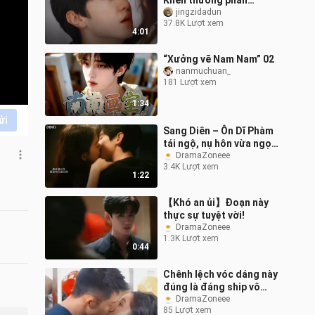
Khen thưởng phần
Tianxuan
jingzidadun
37.8K Lượt xem
4:01
“Xưởng vẽ Nam Nam” 02
nanmuchuan_
181 Lượt xem
1:34
ửi
Sang Diên – Ôn Dĩ Phàm
tái ngộ, nụ hôn vừa ngọt
ngào vừa gợi cảm
DramaZoneee
3.4K Lượt xem
#KhóDỗ #KhóDỗ tập 27
1:22
khiến tôi đỏ m
【Khó an ủi】Đoạn này
thực sự tuyệt vời!
DramaZoneee
1.3K Lượt xem
0:44
Chênh lệch vóc dáng này
đúng là đáng ship vô
cùng
DramaZoneee
85 Lượt xem