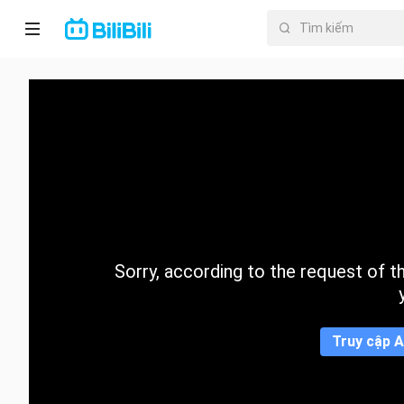
Trang chủ
Anime
PhimNgắn
Thịnh
hành
Sorry, according to the request of the
Mục lục
Truy cập A