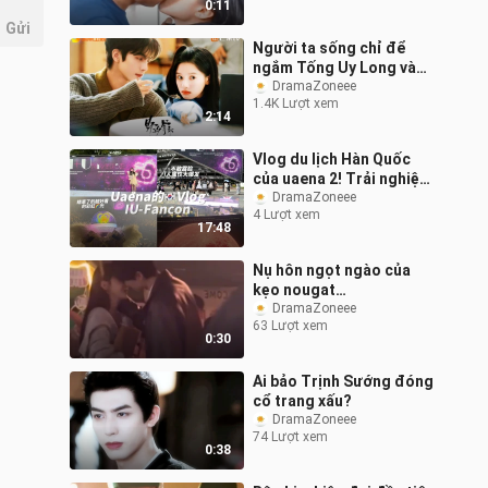
0:11
Gửi
Người ta sống chỉ để
ngắm Tống Uy Long và
Trương Tịnh Nghi! Lâm
DramaZoneee
1.4K Lượt xem
Dữ Sâm x Chu Vận
2:14
Vlog du lịch Hàn Quốc
của uaena 2! Trải nghiệm
nhập vai Fancon của IU!
DramaZoneee
4 Lượt xem
17:48
Nụ hôn ngọt ngào của
kẹo nougat
#PhimHóaKhóDỗ
DramaZoneee
63 Lượt xem
0:30
Ai bảo Trịnh Sướng đóng
cổ trang xấu?
DramaZoneee
74 Lượt xem
0:38