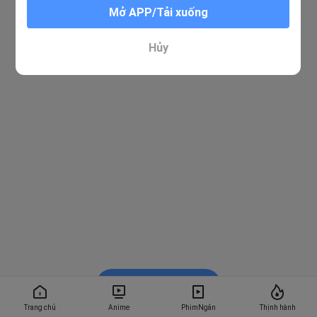
Mở APP/Tải xuống
Hủy
Xem trong BiliBili
Trang chủ
Anime
PhimNgắn
Thịnh hành