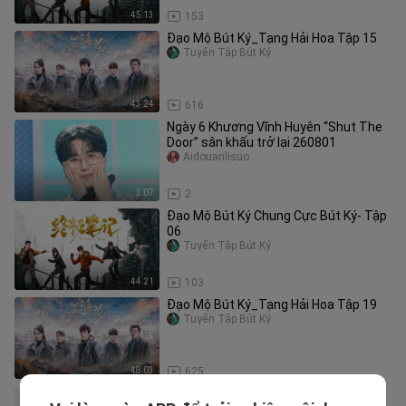
45:13
153
Đạo Mộ Bút Ký_Tạng Hải Hoa Tập 15
Tuyển Tập Bút Ký
43:24
616
Ngày 6 Khương Vĩnh Huyên “Shut The
Door” sân khấu trở lại 260801
Aidouanlisuo
3:07
2
Đạo Mộ Bút Ký Chung Cực Bút Ký- Tập
06
Tuyển Tập Bút Ký
44:21
103
Đạo Mộ Bút Ký_Tạng Hải Hoa Tập 19
Tuyển Tập Bút Ký
48:03
625
Đạo Mộ Bút Ký Chung Cực Bút Ký- Tập