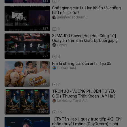
4:35
2
Chất giọng của Lu Han khiến tôi chẳng
biết nói gì nữa?
jianghuxiaochuichui
2:37
3
82MAJOR Cover [Hoa Hoa Công Tử]
Quay ăn trên sân khấu tại buổi gặp gỡ
người hâm mộ ở Macao
Pcyxjy
2:27
4
Em là chàng trai của anh _tập 05
DURATHAM
21:39
7
TRỌN BỘ - VƯƠNG PHI ĐẾN TỪ YÊU
GIỚI ( Thường Triết Khoan , A Y Hạ )
Lê Hoàng Tuyết Anh
2:02:43
15
【Tô Tân Hạo｜quay trực tiếp 4K】Chí
nhân thuyết mộng (DayDream) – phiên