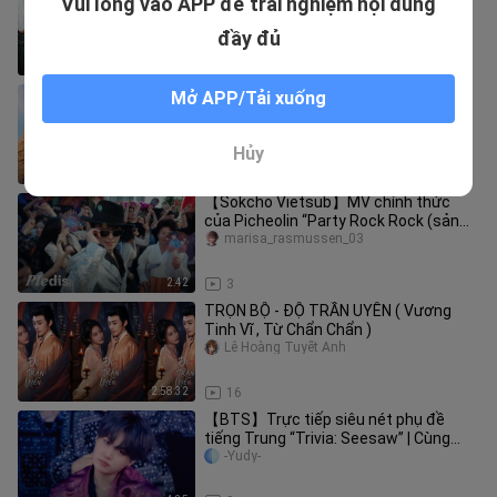
Vui lòng vào APP để trải nghiệm nội dung
01
Tuyển Tập Bút Ký
đầy đủ
47:14
717
Em là chàng trai của anh _tập 04
Mở APP/Tải xuống
DURATHAM
Hủy
21:17
4
【Sokcho Vietsub】MV chính thức
của Picheolin “Party Rock Rock (sản
xuất bởi Hitchhiker)”
marisa_rasmussen_03
2:42
3
TRỌN BỘ - ĐỘ TRẦN UYÊN ( Vương
Tinh Vĩ , Từ Chẩn Chẩn )
Lê Hoàng Tuyết Anh
2:58:32
16
【BTS】Trực tiếp siêu nét phụ đề
tiếng Trung “Trivia: Seesaw” | Cùng
mèo chơi bập bênh~
-Yudy-