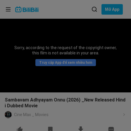
Lựa chọn ngôn ngữ
Mở App
English
Ngôn ngữ: Tiếng Việt
ภาษาไทย
Sorry, according to the request of the copyright owner,
Đăng
this film is not available in your area.
Tiếng Việt
nhập
Truy cập App để xem nhiều hơn
Bahasa Indonesia
Bahasa Melayu
Sambavam Adhyayam Onnu (2026) _New Released Hind
i Dubbed Movie
Cine Max _ Movies