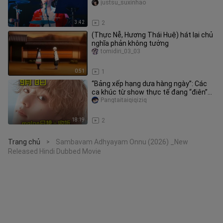
bản trống jazz, quay trực tiếp
justsu_suxinhao
3:42
2
(Thực Nễ, Hương Thái Huệ) hát lại chủ
nghĩa phản không tưởng
tomidiri_03_03
0:51
1
“Bảng xếp hạng dưa hàng ngày”: Các
ca khúc từ show thực tế đang “điên”
hết mức… Số 1 lại bị kéo tụt,
Pangtaitaiqiqiziq
18:19
2
Trang chủ
Sambavam Adhyayam Onnu (2026) _New
>
Released Hindi Dubbed Movie