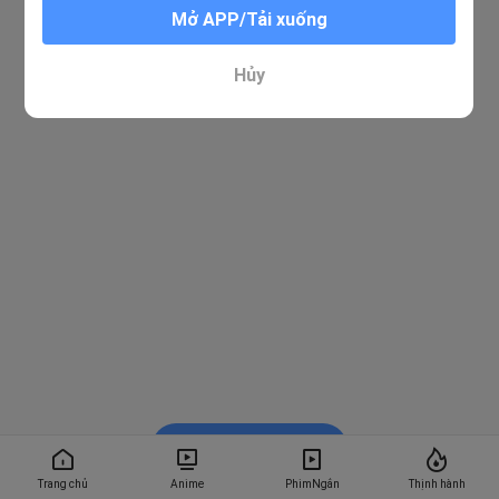
Mở APP/Tải xuống
Hủy
Xem trong BiliBili
Trang chủ
Anime
PhimNgắn
Thịnh hành