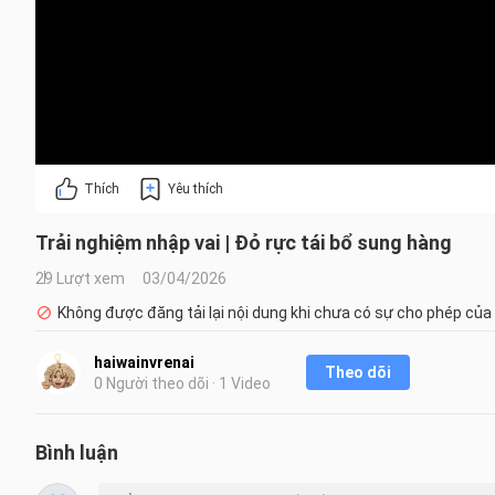
Thích
Yêu thích
Trải nghiệm nhập vai | Đỏ rực tái bổ sung hàng
29 Lượt xem
03/04/2026
Không được đăng tải lại nội dung khi chưa có sự cho phép của
haiwainvrenai
Theo dõi
0 Người theo dõi · 1 Video
Bình luận