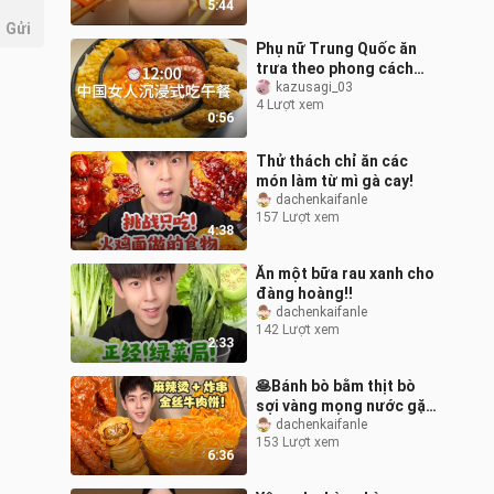
5:44
Gửi
Phụ nữ Trung Quốc ăn
trưa theo phong cách
nhập vai
kazusagi_03
4 Lượt xem
0:56
Thử thách chỉ ăn các
món làm từ mì gà cay!
dachenkaifanle
157 Lượt xem
4:38
Ăn một bữa rau xanh cho
đàng hoàng!!
dachenkaifanle
142 Lượt xem
2:33
🥞Bánh bò bằm thịt bò
sợi vàng mọng nước gặp
xiên chiên và lẩu cay!
dachenkaifanle
153 Lượt xem
6:36