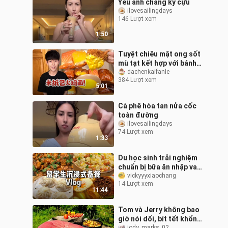
Yêu anh chàng kỳ cựu
ilovesailingdays
146 Lượt xem
1:50
Tuyệt chiêu mật ong sốt
mù tạt kết hợp với bánh
tráng cuốn mì gà tây!
dachenkaifanle
384 Lượt xem
5:01
Cà phê hòa tan nửa cốc
toàn đường
ilovesailingdays
74 Lượt xem
1:33
Du học sinh trải nghiệm
chuẩn bị bữa ăn nhập vai |
Há cảo chấm súp·Gà ba
vickyyyxiaochang
14 Lượt xem
chén🍗·Bánh waffle trà
11:44
sữa T
Tom và Jerry không bao
giờ nói dối, bít tết khổng
jody_marks_02