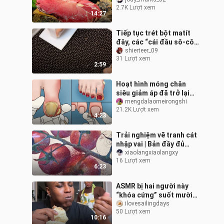
lồ thực sự tồn tại
2.7K Lượt xem
14:27
Tiếp tục trét bột matít
đây, các “cái đầu sô-cô-
la” mau mở ra xem nào,
shierteer_09
31 Lượt xem
đây là phiên bản đầy đủ
2:59
toàn
Hoạt hình móng chân
siêu giảm áp đã trở lại
đầy ấn tượng! |Hoạt hình
mengdalaomeirongshi
21.2K Lượt xem
ông chủ dễ thương
4:23
Trải nghiệm vẽ tranh cát
nhập vai | Bản đầy đủ
video dài sáu phút
xiaolangxiaolangxy
16 Lượt xem
6:23
ASMR bị hai người này
“khóa cứng” suốt mười
một phút bằng đồ ăn vặt
ilovesailingdays
50 Lượt xem
chiên rán
10:16