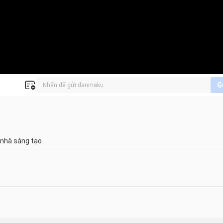
G
 nhà sáng tạo