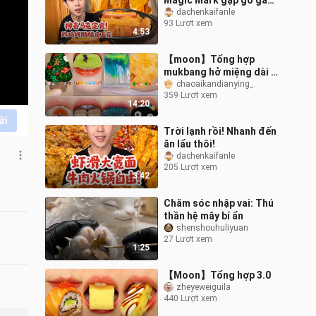
Magic Mark gặp gỡ gà
rán, xúc xích nướng và ba
dachenkaifanle
93 Lượt xem
chỉ giòn!
4:53
【moon】Tổng hợp
mukbang hở miệng dài 15
phút
chaoaikandianying_
359 Lượt xem
14:20
ửi
Trời lạnh rồi! Nhanh đến
ăn lẩu thôi!
dachenkaifanle
205 Lượt xem
3:42
Chăm sóc nhập vai: Thú
thần hệ mây bí ẩn
shenshouhuliyuan
27 Lượt xem
1:25
【Moon】Tổng hợp 3.0
zheyeweiguila
440 Lượt xem