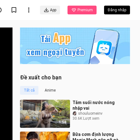
App
Premium
Đăng nhập
Đề xuất cho bạn
Tất cả
Anime
Tắm suối nước nóng
nhập vai
shouluomeinv
30.6K Lượt xem
1:58
Bữa cơm định lượng