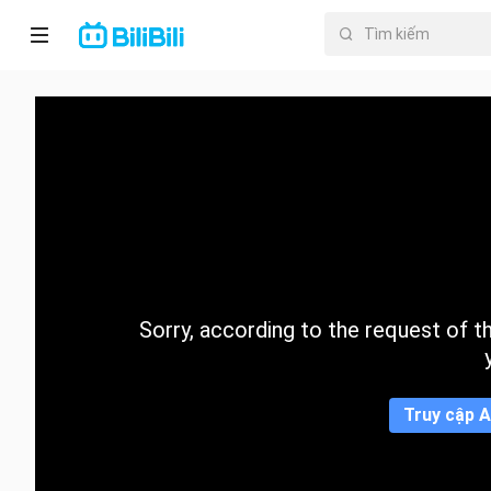
Trang chủ
Anime
PhimNgắn
Thịnh
hành
Sorry, according to the request of the
Mục lục
Truy cập A