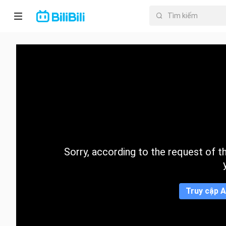
Trang chủ
Anime
PhimNgắn
Thịnh
hành
Sorry, according to the request of the
Mục lục
Truy cập A