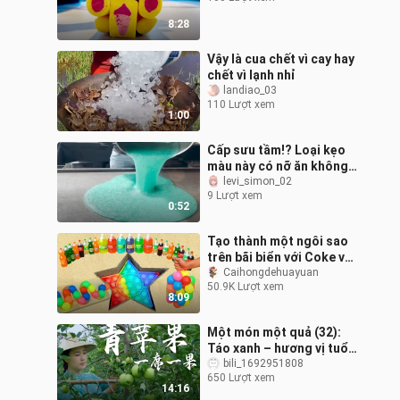
8:28
Vậy là cua chết vì cay hay
chết vì lạnh nhỉ
landiao_03
110 Lượt xem
1:00
Cấp sưu tầm!? Loại kẹo
màu này có nỡ ăn không
nhỉ?
levi_simon_02
9 Lượt xem
0:52
Tạo thành một ngôi sao
trên bãi biển với Coke và
Sprite Skittles
Caihongdehuayuan
50.9K Lượt xem
8:09
Một món một quả (32):
Táo xanh – hương vị tuổi
thơ, chua ngọt sảng
bili_1692951808
650 Lượt xem
khoái, thanh mát mọng
14:16
nước | Anh