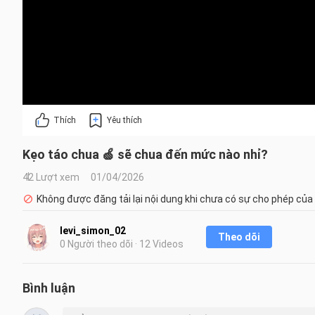
Thích
Yêu thích
Kẹo táo chua 🍏 sẽ chua đến mức nào nhỉ?
42 Lượt xem
01/04/2026
Không được đăng tải lại nội dung khi chưa có sự cho phép của
levi_simon_02
Theo dõi
0 Người theo dõi · 12 Videos
Bình luận