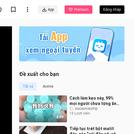
App
Premium
Đăng nhập
Đề xuất cho bạn
Tất cả
Anime
Cách làm kẹo này, 99%
mọi người chưa từng ăn…
xiaoaimeishiji
10 Lượt xem
4:09
Tiếp tục trét bột matít