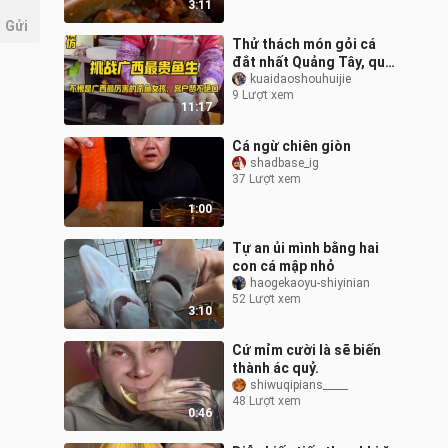
3:11
Gửi
Thử thách món gỏi cá
đắt nhất Quảng Tây, quả
nhiên là cô gái mổ cá tài
kuaidaoshouhuijie
9 Lượt xem
ba nhất Quảng Tây, khách
11:17
hàng
Cá ngừ chiên giòn
shadbase_ig
37 Lượt xem
1:00
Tự an ủi mình bằng hai
con cá mập nhỏ
haogekaoyu-shiyinian
52 Lượt xem
3:10
Cứ mỉm cười là sẽ biến
thành ác quỷ.
shiwuqipians_____
48 Lượt xem
0:46