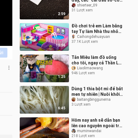
đây, các “cái đầu sô-cô-
la” mau mở ra xem nào,
shierteer_09
31 Lượt xem
đây là phiên bản đầy đủ
2:59
toàn
Đồ chơi trẻ em Làm bằng
tay Tự làm Nhà thu nhỏ
Xây dựng Hồ bơi tròn
Caihongdehuayuan
37.1K Lượt xem
Phòng ngủ Nhà bếp
10:56
Phòng khách vớ
ửi
Tản Miêu làm đồ uống
cho tôi, ngay cả Thần Lôi
ở nhà bên cạnh cũng
Liaolimaowang
946 Lượt xem
thèm đến phát khóc
1:25
Dùng 1 thìa bột mì để bắt
men tự nhiên | Nuôi khởi
xướng sourdough từ con
baitangbinggunerna
3 Lượt xem
số không | Hướng dẫn
6:45
nuôi
Hôm nay anh sẽ dẫn bạn
lên cao nguyên ngoài trời
thưởng thức tủy xương
muminwandai
218 Lượt xem
bò yak.