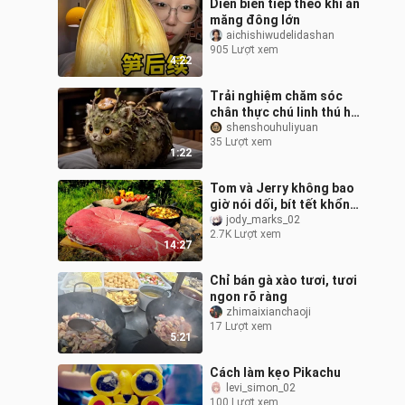
Diễn biến tiếp theo khi ăn
măng đông lớn
aichishiwudelidashan
905 Lượt xem
4:22
Trải nghiệm chăm sóc
chân thực chú linh thú hệ
Mộc bé nhỏ bí ẩn
shenshouhuliyuan
35 Lượt xem
1:22
Tom và Jerry không bao
giờ nói dối, bít tết khổng
lồ thực sự tồn tại
jody_marks_02
2.7K Lượt xem
14:27
Chỉ bán gà xào tươi, tươi
ngon rõ ràng
zhimaixianchaoji
17 Lượt xem
5:21
Cách làm kẹo Pikachu
levi_simon_02
100 Lượt xem