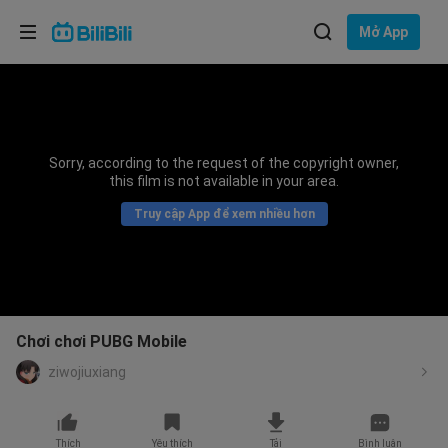
Lựa chọn ngôn ngữ
Mở App
English
Ngôn ngữ: Tiếng Việt
ภาษาไทย
Sorry, according to the request of the copyright owner,
Đăng
this film is not available in your area.
Tiếng Việt
nhập
Truy cập App để xem nhiều hơn
Bahasa Indonesia
Bahasa Melayu
Chơi chơi PUBG Mobile
ziwojiuxiang
Thích
Yêu thích
Tải
Bình luận