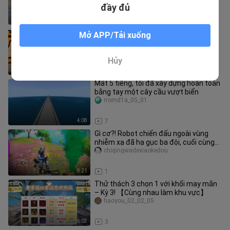
đầy đủ
0:09
13
10 giây sẽ khiến bạn cảm thấy dễ chịu
Mở APP/Tải xuống
trở lại
___buchimangguoめ
Hủy
2:50
5
Mất 5 tiếng, tôi đã xây dựng hoàn toàn
bằng tay một cây cầu vượt biển
rromd1a_05_01
4:08
7
Gì cơ?! Robot chiến đấu ngoài vùng
nhiễm xạ đã hạ gục ba đội, cuối cùng
còn xuất sắc triệt thoái với
chiqingwadexiaokedou
8:21
1
Thử thách 3 chọn 1 với khối may mắn
– Kỳ 3! 【Cùng nhau làm khu vực】
haoyou_02_02_05
6:03
3