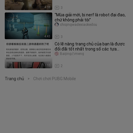
4:18
3
“Mùa giải mới, bị nerf là robot đại đao,
chứ không phải tôi”
chiqingwadexiaokedou
4:43
3
Có lẽ nàng trang chủ của bạn là được
đối đãi tốt nhất trong số các tựa
game di động rồi. Amiya mãi m
Baijingのmeng
1:15
2
Trang chủ
Chơi chơi PUBG Mobile
>