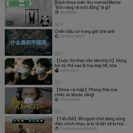
[Bách khoa toàn thư meme] Meme
"Bốn vàng và một đồng" là gì?
gengbaike
2:51
5
Chiến đấu cơ trong giới tinh anh
toudaozhe0097
2:38
3
【Cuộc thi nhan sắc Identity V】Đừng
hỏi tôi thế nào là trai đẹp IVL nữa
professor-d
3:05
1
【Show cá mập】Phong thái của
chiếc áo khoác vàng!
shayuyosyy
2:04
0
【Tiểu Bối】80 người chơi dùng súng
điện chích nhau, ai bị tê liệt sẽ bị húc
ngã — cực hình đỉnh cao!
Xiaobeideyouxishitang