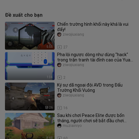
Đề xuất cho bạn
Chiến trường hình khối này khá là vui
đấy!
ziwojiuxiang
5:55
27
Pha lội ngược dòng như dùng "hack"
trong trận tranh tài đỉnh cao của Yuan
Kou Suan
ziwojiuxiang
1:34
2
Ký sự dã ngoại đội AVD trong Đấu
Trường Khối Vuông
ziwojiuxiang
13:26
16
Sau khi chơi Peace Elite được bốn
tháng, người chơi sẽ bắt đầu chơi
phiên bản PC. .
muziainiyo
8:48
60