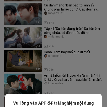
Cư dân mạng “Bạn bảo tôi anh ấy
không phải là lão công” Cặp đôi này
chính là chơi chiêu ngược ngạo!
moyanyun15
1:12
124
Tập 4 | “Sư tôn đừng trốn” Sư tôn ôm
công chúa, dỗ dành tiểu đồ nhi
yinianmanju
2:55
216
Haha, Tom này khổ quá đi mất
nihaoxiao___
12:25
236
Ai mà hiểu nổi! Trước khi “ăn mặn” thì
lôi kéo đi cả hai dặm, sau khi “ăn mặn”
thì thành kẻ chỉ đi d
kuailexufei-
1:28
207
Makoto giơ tay chào khán giả, nước
Vui lòng vào APP để trải nghiệm nội dung
mắt rơi ngay trên sân khấu, giờ thì phải
xiaoyesiyi