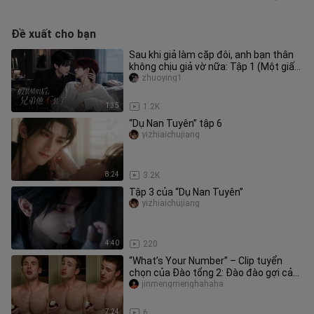
Đề xuất cho bạn
Sau khi giả làm cặp đôi, anh bạn thân
không chịu giả vờ nữa: Tập 1 (Một giấc
ngủ dậy, tôi và anh bạn
zhuoying1
1:35
1.2K
“Dụ Nan Tuyên” tập 6
yizhiaichujiang
8:24
3.2K
Tập 3 của “Dụ Nan Tuyên”
yizhiaichujiang
4:40
220
“What’s Your Number” – Clip tuyển
chọn của Đào tổng 2: Đào đào gợi cảm
không mặc gì và Đào đào đáng
jinmengmenghahaha
7:24
6