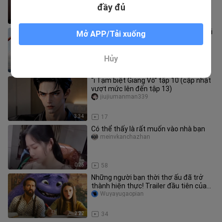
đi ôn bài rồi
đầy đủ
1:26
53
Tom không bắt được chuột nên đã gọi
Mở APP/Tải xuống
điện nhờ đội chuyên nghiệp tới
watomi_02
Hủy
6:43
113
“i Tạm biệt Giang Vô” tập 10 (cập nhật
vượt mức lên đến tập 13)
jiujiumanman339
3:34
17
Có thể thấy là rất muốn vào nhà bạn
meinvkanchazhan
0:25
58
Những người bạn thời thơ ấu đã trở
thành hiện thực! Trailer đầu tiên của
bộ phim hài giả tưởng năm 2
Wuyayugaopian
2:22
34