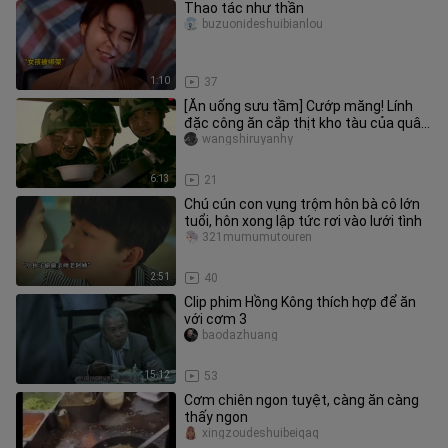
Thao tác như thần
buzuonideshuibianlou
1:10
37
[Ăn uống sưu tầm] Cướp măng! Lính
đặc công ăn cắp thịt kho tàu của quân
xanh rồi bỏ thuốc vào nồi~
wangshiruyanhy
6:13
21
Chú cún con vụng trộm hôn bà cô lớn
tuổi, hôn xong lập tức rơi vào lưới tình
321mumumutouren
2:51
40
Clip phim Hồng Kông thích hợp để ăn
với cơm 3
baodazhuang
15:12
53
Cơm chiên ngon tuyệt, càng ăn càng
thấy ngon
xingzoudeshuibeiqaq