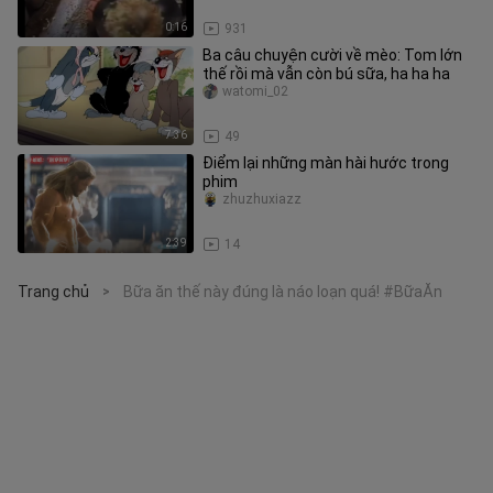
0:16
931
Ba câu chuyện cười về mèo: Tom lớn
thế rồi mà vẫn còn bú sữa, ha ha ha
watomi_02
7:36
49
Điểm lại những màn hài hước trong
phim
zhuzhuxiazz
2:39
14
Trang chủ
Bữa ăn thế này đúng là náo loạn quá! #BữaĂn
>