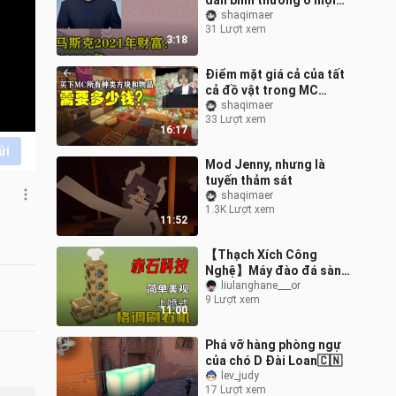
dân bình thường ở mọi
quốc gia kiếm được
shaqimaer
31 Lượt xem
trong suốt cuộc đời.
3:18
Điểm mặt giá cả của tất
cả đồ vật trong MC
ngoài đời thực, bạn nghĩ
shaqimaer
33 Lượt xem
món nào đắt nhất?
16:17
ửi
Mod Jenny, nhưng là
tuyến thảm sát
shaqimaer
1.3K Lượt xem
11:52
【Thạch Xích Công
Nghệ】Máy đào đá sành
điệu nhất trong tất cả
liulanghane___or
9 Lượt xem
các thế giới Minecraft!
11:00
Phá vỡ hàng phòng ngự
của chó D Đài Loan🇨🇳
lev_judy
17 Lượt xem