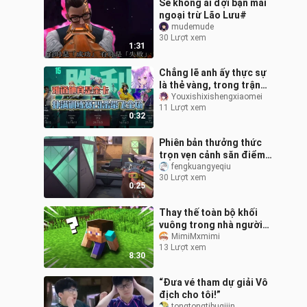
Sẽ không ai đợi bạn mãi
ngoại trừ Lão Lưu#
mudemude
30 Lượt xem
1:31
Chẳng lẽ anh ấy thực sự
là thẻ vàng, trong trận
tập huấn thì tung hoành
Youxishixishengxiaomei
11 Lượt xem
ngang dọc
0:32
Phiên bản thưởng thức
trọn vẹn cảnh săn điểm
cực đỉnh
fengkuangyeqiu
30 Lượt xem
0:25
Thay thế toàn bộ khối
vuông trong nhà người
chơi bằng phiên bản tí
MimiMxmimi
13 Lượt xem
hon! Người chơi: Hehe…
8:30
nhỏ xíu mà
“Đưa vé tham dự giải Vô
địch cho tôi!”
tongtongtibuqijin