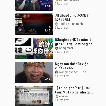
0 Lượt xem
1:34
#BuildaGame #钓魂 #
32514654
Triết Lê trịnh minh
5 Lượt xem
1:45
[Shaqimaer]Đảo nấm là
gì? 480 triệu ô vuông cho
bạn biết ai là nhóm người
shaqimaer
1 Lượt xem
hiếm nhất! Xếp hạng tất
7:15
cả
Ngày tận thế của việc
vuốt ve chó
wangingshaoni___oe
5 Lượt xem
0:48
【Thư điện tử 18】Dâu
tằm: Một cô gái nhà quê
như em, liệu bác sĩ có
eduojisu
1 Lượt xem
thực sự thích không nhỉ?
1:02