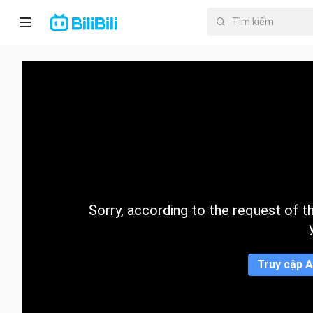
Trang chủ
Anime
PhimNgắn
Thịnh
hành
Sorry, according to the request of the
Mục lục
Truy cập A