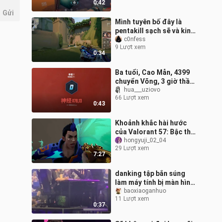
0:42
Gửi
Mình tuyên bố đây là
pentakill sạch sẽ và kinh
dị nhất mà mình từng
c0nfess
9 Lượt xem
thấy kể từ khi chơi
0:34
Valorant (hà
Ba tuổi, Cao Mẫn, 4399
chuyển Võng, 3 giờ thần
thoại, tỷ lệ chí mạng đầu
hua___uziovo
66 Lượt xem
101%, đập tan mọi hoài
0:43
nghi
Khoảnh khắc hài hước
của Valorant 57: Bậc thầy
về kỹ năng mặt mộc
hongyuji_02_04
29 Lượt xem
7:27
danking tập bắn súng
làm máy tính bị màn hình
xanh, hahaha
baoxiaoganhuo
11 Lượt xem
0:37