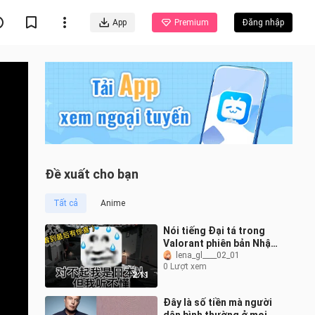
App
Premium
Đăng nhập
Đề xuất cho bạn
Tất cả
Anime
Nói tiếng Đại tá trong
Valorant phiên bản Nhật,
netizen Nhật Bản liền kêu
lena_gl____02_01
0 Lượt xem
lên: "Tôi không hiểu gì cả
2:11
Đây là số tiền mà người