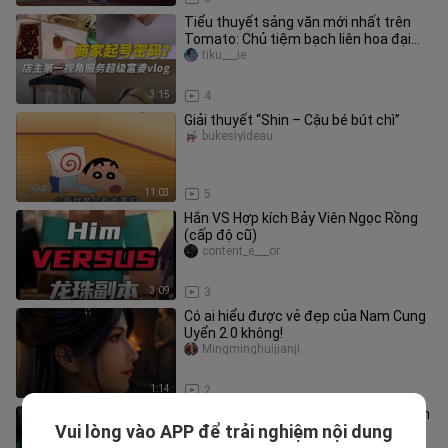
Tiểu thuyết sảng văn mới nhất trên
Tomato: Chủ tiệm bạch liên hoa đại
chiến phú bà
tiku___ie
3:15
4
Giải thuyết “Shin – Cậu bé bút chì”
bukesiyideau
11:03
5
Hắn VS Hợp kích Bảy Viên Ngọc Rồng
(cấp độ cũ)
content_e___or
3:09
3
Có ai hiểu được vẻ đẹp của Nam Cung
Uyển 2.0 không!
Mingminghuijianji
1:14
2
Xem lại màn kinh điển kết đan của Hàn
Vui lòng vào APP để trải nghiệm nội dung
Lão Quái
rainbowliudianban