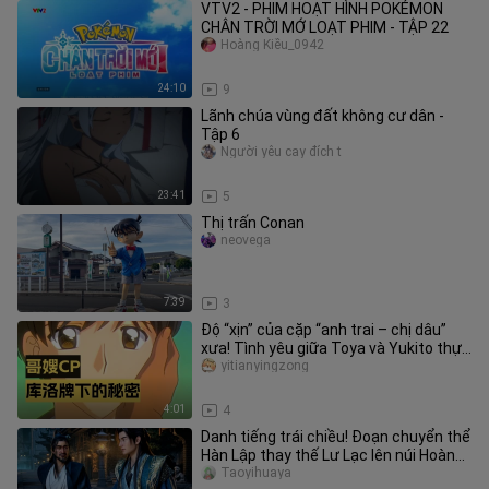
VTV2 - PHIM HOẠT HÌNH POKÉMON
CHÂN TRỜI MỚ LOẠT PHIM - TẬP 22
Hoàng Kiều_0942
24:10
9
Lãnh chúa vùng đất không cư dân -
Tập 6
Người yêu cay đích t
23:41
5
Thị trấn Conan
neovega
7:39
3
Độ “xịn” của cặp “anh trai – chị dâu”
xưa! Tình yêu giữa Toya và Yukito thực
ra từ lâu đã là chuyện
yitianyingzong
4:01
4
Danh tiếng trái chiều! Đoạn chuyển thể
Hàn Lập thay thế Lư Lạc lên núi Hoàng
Long vì sao lại gây tra
Taoyihuaya