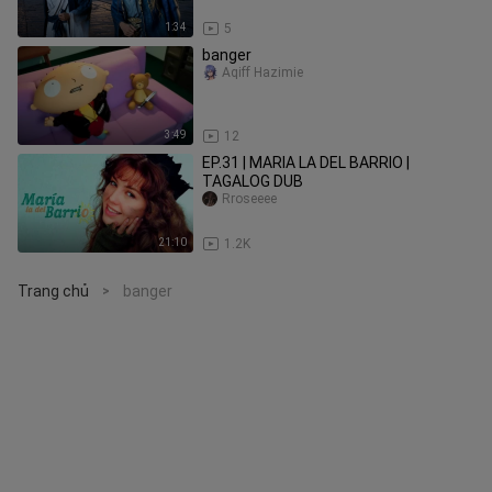
1:34
5
banger
Aqiff Hazimie
3:49
12
EP.31 | MARIA LA DEL BARRIO |
TAGALOG DUB
Rroseeee
21:10
1.2K
Trang chủ
banger
>