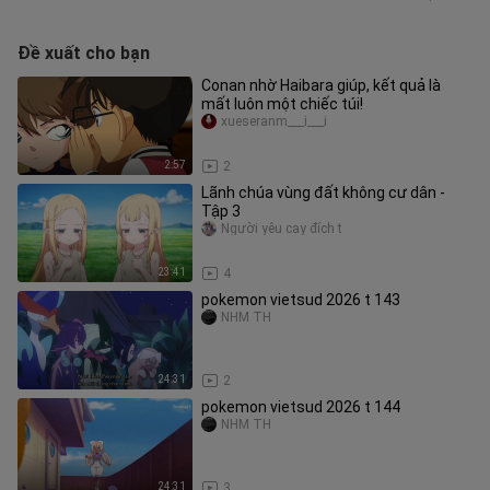
Đề xuất cho bạn
Conan nhờ Haibara giúp, kết quả là
mất luôn một chiếc túi!
xueseranm___i___i
2:57
2
Lãnh chúa vùng đất không cư dân -
Tập 3
Người yêu cay đích t
23:41
4
pokemon vietsud 2026 t 143
NHM TH
24:31
2
pokemon vietsud 2026 t 144
NHM TH
24:31
3