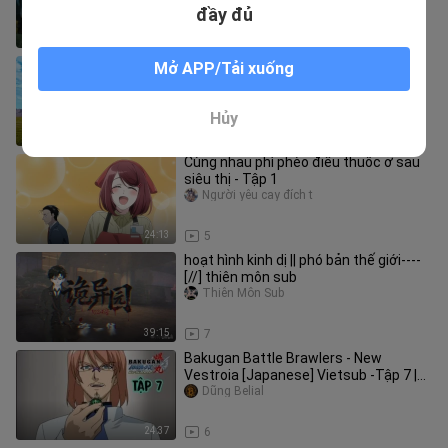
đầy đủ
3:24
7
Đặt mình vào góc nhìn của Paul quả
Mở APP/Tải xuống
thực rất tuyệt vọng! “Vô Sắc Chuyển
Sinh”
haokandongmanya
Hủy
7:04
4
Cùng nhau phì phèo điếu thuốc ở sau
siêu thị - Tập 1
Người yêu cay đích t
24:13
5
hoạt hình kinh dị || phó bản thế giới----
[//] thiên môn sub
Thiên Môn Sub
39:15
7
Bakugan Battle Brawlers - New
Vestroia [Japanese] Vietsub -Tập 7 |
Chiến Binh Bakugan SS2
Dũng Belial
24:37
6