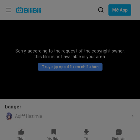
Lựa chọn ngôn ngữ
Mở App
English
Ngôn ngữ: Tiếng Việt
ภาษาไทย
Sorry, according to the request of the copyright owner,
Đăng
this film is not available in your area.
Tiếng Việt
nhập
Truy cập App để xem nhiều hơn
Bahasa Indonesia
Bahasa Melayu
banger
Aqiff Hazimie
Thích
Yêu thích
Tải
Bình luận