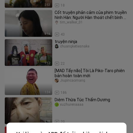
2:53
18
Cốt truyện phản cảm của phim truyền
hình Hàn: Người Hàn thoát chết bình an
vô sự trong trận chiến vớ
tim_walker_01
4:14
43
truyện ninja
chuangketiesnake
1:52
22
[MAD Tẩy não] Tôi Là Piko-Taro phiên
bản hoàn toàn mới
Jiupincaomang
1:34
186
Diêm Thừa Túc Thẩm Dương
xuzhurenaaaa
1:03
20
[Genshin Impact Animation] Lời chúc