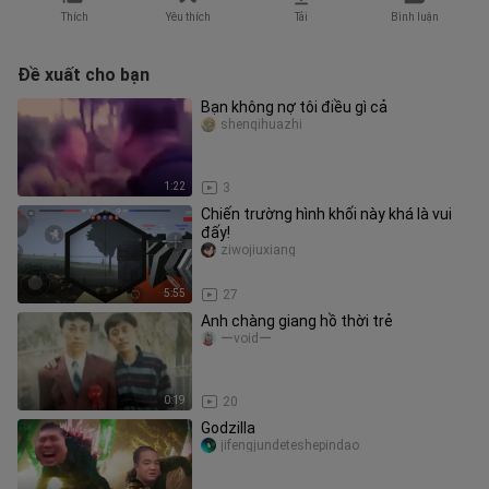
Thích
Yêu thích
Tải
Bình luận
Đề xuất cho bạn
Bạn không nợ tôi điều gì cả
shenqihuazhi
1:22
3
Chiến trường hình khối này khá là vui
đấy!
ziwojiuxiang
5:55
27
Anh chàng giang hồ thời trẻ
ーvoidー
0:19
20
Godzilla
jifengjundeteshepindao