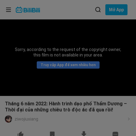
Lựa chọn ngôn ngữ
Mở App
English
Ngôn ngữ: Tiếng Việt
ภาษาไทย
Sorry, according to the request of the copyright owner,
Đăng
this film is not available in your area.
Tiếng Việt
nhập
Truy cập App để xem nhiều hơn
Bahasa Indonesia
Bahasa Melayu
Tháng 6 năm 2022: Hành trình dạo phố Thẩm Dương –
Thời đại của những chiêu trò độc ác đã qua rồi!
ziwojiuxiang