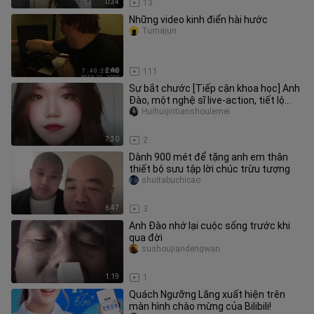
0:34
13
Những video kinh điển hài hước
Tumajun
2:40
111
Sự bắt chước [Tiếp cận khoa học] Anh
Đào, một nghệ sĩ live-action, tiết lộ
câu chuyện bên trong về c
Huihuijintianshoulemei
7:30
2
Dành 900 mét để tặng anh em thân
thiết bộ sưu tập lời chúc trừu tượng
shuitabuchicao
6:47
3
Anh Đào nhớ lại cuộc sống trước khi
qua đời
sushoujiandengwan
1:19
1
Quách Ngưỡng Lăng xuất hiện trên
màn hình chào mừng của Bilibili!