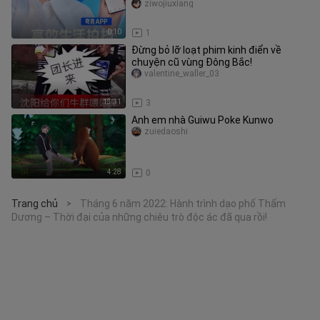
ziwojiuxiang
0:10
1
Đừng bỏ lỡ loạt phim kinh điển về
chuyện cũ vùng Đông Bắc!
valentine_waller_03
13:31
3
Anh em nhà Guiwu Poke Kunwo
zuiedaoshi
4:28
0
Trang chủ
Tháng 6 năm 2022: Hành trình dạo phố Thẩm
>
Dương – Thời đại của những chiêu trò độc ác đã qua rồi!