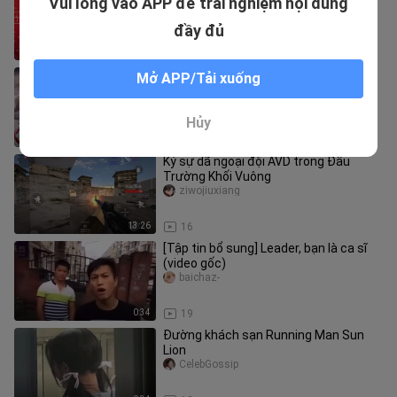
Vui lòng vào APP để trải nghiệm nội dung
năm mới của Kong Ge Yingmei🧧 (bổ
sung)
Tejimianbaoren
đầy đủ
0:11
67
Các cảnh đã bị xóa khỏi tập đầu tiên
Mở APP/Tải xuống
của Telliga
yeのjiying
Hủy
2:01
20
Ký sự dã ngoại đội AVD trong Đấu
Trường Khối Vuông
ziwojiuxiang
13:26
16
[Tập tin bổ sung] Leader, bạn là ca sĩ
(video gốc)
baichaz-
0:34
19
Đường khách sạn Running Man Sun
Lion
CelebGossip