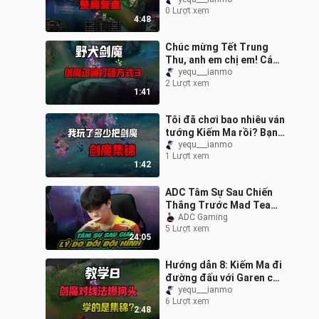
đúng như lời khán giả
0 Lượt xem
nhận xét: xem xong trận
4:48
đấu nà
Chúc mừng Tết Trung
Thu, anh em chị em! Cách
tổ đội đúng chuẩn cho
yequ___ianmo
2 Lượt xem
Kiếm Ma 3
1:41
Tôi đã chơi bao nhiêu ván
tướng Kiếm Ma rồi? Bạn
tính giúp tôi đi, tôi cũng
yequ___ianmo
1 Lượt xem
chưa từng đếm. Anh em
1:42
th
ADC Tâm Sự Sau Chiến
Thắng Trước Mad Team
Và Lý Do Team Flash
ADC Gaming
5 Lượt xem
Thay Đổi Đội Hình Trận
24:05
Gặp DEW
Hướng dẫn 8: Kiếm Ma đi
đường đấu với Garen chí
mạng, cùng các kỹ năng
yequ___ianmo
6 Lượt xem
của Kiếm Ma. Cấp bậc:
2:48
(Kim Cư