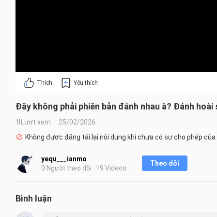
Thích
Yêu thích
Đây không phải phiên bản đánh nhau à? Đánh hoài 
1 Lượt xem
25/02/2026
Không được đăng tải lại nội dung khi chưa có sự cho phép của
yequ___ianmo
Theo dõi
0 Người theo dõi · 19 Videos
Bình luận