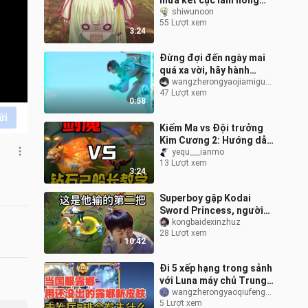
mưa kết cục làm hỏng
bởi darkin
shiwunoon
55 Lượt xem
3:24
Đừng đợi đến ngày mai
quá xa vời, hãy hành
động ngay hôm nay!
wangzherongyaojiamiguofulan
47 Lượt xem
0:58
ửi
Kiếm Ma vs Đội trưởng
Kim Cương 2: Hướng dẫn
chơi, thử thách đảm
yequ___ianmo
13 Lượt xem
nhiệm cả năm vị trí chỉ
3:24
với Kiếm Ma
Superboy gặp Kodai
Sword Princess, người
chỉ thua một ván trong
kongbaidexinzhuz
28 Lượt xem
hai trang: "Được rồi, đây
10:42
là ván thứ
Đi 5 xếp hạng trong sảnh
với Luna máy chủ Trung
Quốc khó đến mức nào
wangzherongyaoqiufengzai
5 Lượt xem
chứ!!!