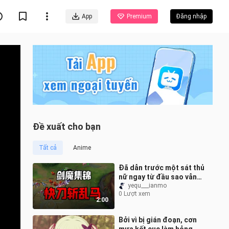
App
Premium
Đăng nhập
Đề xuất cho bạn
Tất cả
Anime
Đã dẫn trước một sát thủ
nữ ngay từ đầu sao vẫn
thua được chứ!!
yequ___ianmo
0 Lượt xem
2:00
Bởi vì bị gián đoạn, cơn