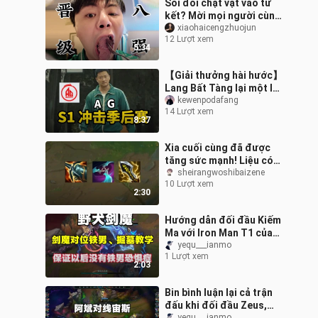
Sói đói chật vật vào tứ
kết? Mời mọi người cùng
xem trực tiếp! Nhân tiện
xiaohaicengzhuojun
12 Lượt xem
cũng dẫn mọi người tập
5:34
luyệ
【Giải thưởng hài hước】
Lang Bất Tàng lại một lần
nữa bại dưới tay Hồng
kewenpodafang
14 Lượt xem
Bất Trang, liệu Hoa Hải
8:37
hay Fl
Xia cuối cùng đã được
tăng sức mạnh! Liệu có
thể trở lại T1 không?
sheirangwoshibaizene
10 Lượt xem
Đánh xếp hạng có đáng
2:30
để chơi khô
Hướng dẫn đối đầu Kiếm
Ma với Iron Man T1 của
phiên bản hiện tại, đảm
yequ___ianmo
1 Lượt xem
bảo sau khi xem xong bạn
2:03
sẽ kh
Bin bình luận lại cả trận
đấu khi đối đầu Zeus,
yequ___ianmo