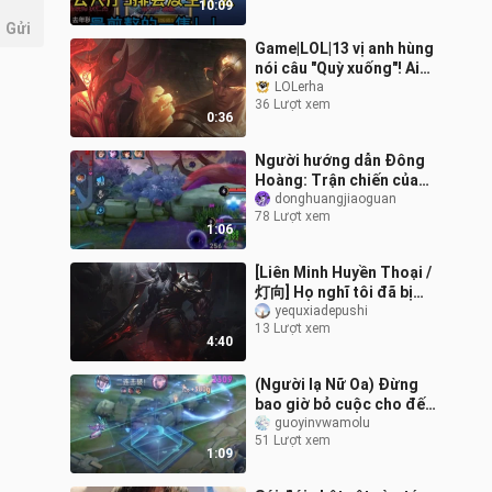
10:09
Gửi
Game|LOL|13 vị anh hùng
nói câu "Quỳ xuống"! Ai
có khí thế nhất?
LOLerha
36 Lượt xem
0:36
Người hướng dẫn Đông
Hoàng: Trận chiến của
sự thức tỉnh! Đây là
donghuangjiaoguan
78 Lượt xem
Đông Hoàng Thái Cực
1:06
thật!
[Liên Minh Huyền Thoại /
灯向] Họ nghĩ tôi đã bị
đánh bại—Aatrox, bây
yequxiadepushi
13 Lượt xem
giờ, ngày tận thế đang
4:40
đến!
(Người lạ Nữ Oa) Đừng
bao giờ bỏ cuộc cho đến
giây phút cuối cùng, chỉ
guoyinvwamolu
51 Lượt xem
cần Wa có kết thúc, còn
1:09
hy vọ