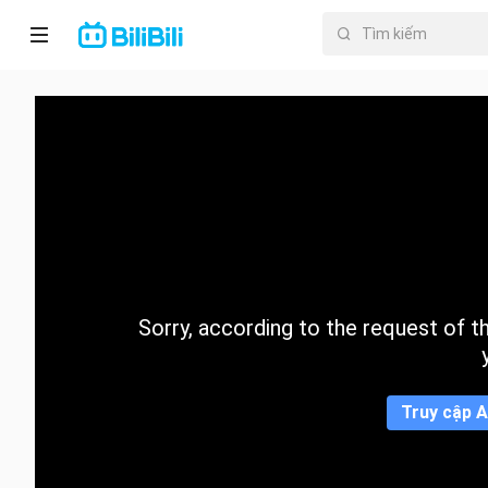
Trang chủ
Anime
PhimNgắn
Thịnh
hành
Sorry, according to the request of the
Mục lục
Truy cập A