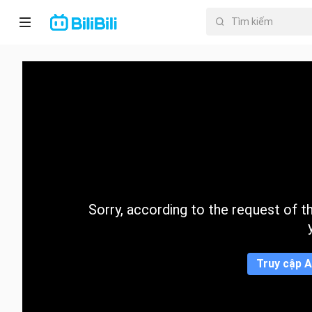
Trang chủ
Anime
PhimNgắn
Thịnh
hành
Sorry, according to the request of the
Mục lục
Truy cập A