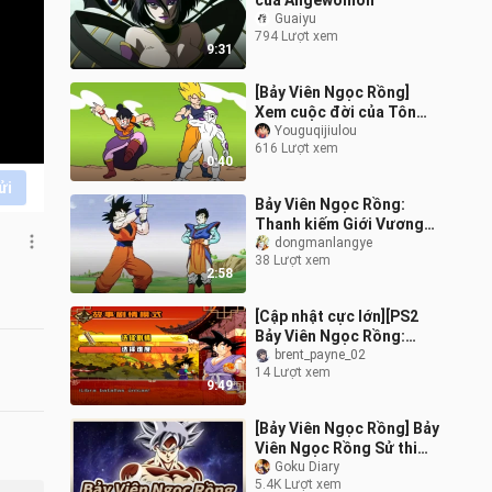
của Angewomon
Guaiyu
794 Lượt xem
9:31
[Bảy Viên Ngọc Rồng]
Xem cuộc đời của Tôn
Ngộ Không và Tề Mặc
Youguqijiulou
616 Lượt xem
trong 40 giây!
0:40
ửi
Bảy Viên Ngọc Rồng:
Thanh kiếm Giới Vương
Thần trong truyền thuyết
dongmanlangye
38 Lượt xem
rốt cuộc mạnh đến mức
2:58
nào?
[Cập nhật cực lớn][PS2
Bảy Viên Ngọc Rồng:
Raging Blast 4 phiên bản
brent_payne_02
14 Lượt xem
V14] đã ra mắt! Cốt
9:49
truyện mới +
[Bảy Viên Ngọc Rồng] Bảy
Viên Ngọc Rồng Sử thi
AMV
Goku Diary
5.4K Lượt xem