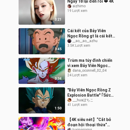
Ngày 18 lại đến rồi ❤️ 4K
aizhimo
19 Lượt xem
3:21
Cái kết của Bảy Viên
Ngọc Rồng gt là cái kết
trong tâm trí tôi! ! Nếu
__ao__ao__azhu
3.5K Lượt xem
không có cốt truyện sau
3:45
gt thì Bảy Viên Ngọc
Rồng chắc chắn là tuyệt
Trùm ma túy đình chiến
tác hoàn mỹ nhất trong
vì xem Bảy Viên Ngọc
tâm trí tôi! ! !
Rồng? Thực ra chỉ là tin
dana_oconnell_02_04
24 Lượt xem
đồn! Tổng hợp toàn diện
3:34
về sự l
"Bảy Viên Ngọc Rồng Z
Explosion Battle" ｢Sức
mạnh khắc sâu｣Black
___huaぽちこ
41 Lượt xem
Goku [UR]｢Sức mạnh của
1:50
niềm kiêu hã
【4K siêu nét】“Cắt bỏ
đoạn hội thoại thừa”
tuxingnixing