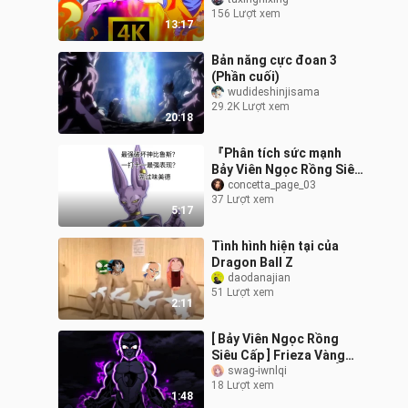
Siêu Saiyan Thần Goku
156 Lượt xem
vs Thần Phá Huỷ Beerus!
13:17
Bản năng cực đoan 3
(Phần cuối)
wudideshinjisama
29.2K Lượt xem
20:18
『Phân tích sức mạnh
Bảy Viên Ngọc Rồng Siêu
Cấp』Bills là Thần Phá
concetta_page_03
37 Lượt xem
Hủy mạnh nhất? Một đấu
5:17
mười một? T
Tình hình hiện tại của
Dragon Ball Z
daodanajian
51 Lượt xem
2:11
[ Bảy Viên Ngọc Rồng
Siêu Cấp ] Frieza Vàng
Đen MONTAGEM THỬ
swag-iwnlqi
18 Lượt xem
(Siêu Giảm Tốc)
1:48