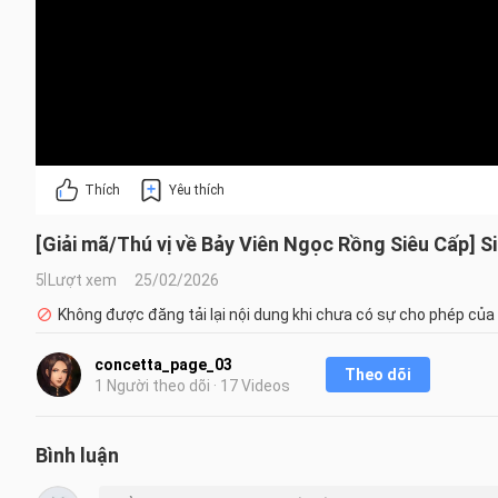
Thích
Yêu thích
[Giải mã/Thú vị về Bảy Viên Ngọc Rồng Siêu Cấp] S
5 Lượt xem
25/02/2026
Không được đăng tải lại nội dung khi chưa có sự cho phép của
concetta_page_03
Theo dõi
1 Người theo dõi · 17 Videos
Bình luận