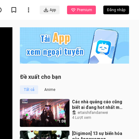
App
Premium
Đăng nhập
Đề xuất cho bạn
Tất cả
Anime
Các nhà quảng cáo cũng
biết ai đang hot nhất mà
nhỉ
ertaishifandanwei
4 Lượt xem
1:08
[Digimon] 13 sự biến hóa