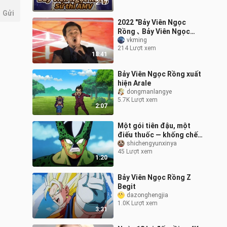
2:17
Gửi
2022 "Bảy Viên Ngọc
Rồng ､ Bảy Viên Ngọc
Rồng Z ､ Bảy Viên Ngọc
vkming
214 Lượt xem
Rồng GT" phiên bản live
18:41
đầy đam mê c
Bảy Viên Ngọc Rồng xuất
hiện Arale
dongmanlangye
5.7K Lượt xem
2:07
Một gói tiên đậu, một
điếu thuốc — khống chế
mạnh mẽ Sa‑ru cả ngày
shichengyunxinya
45 Lượt xem
dài
1:20
Bảy Viên Ngọc Rồng Z
Begit
dazonghengjia
1.0K Lượt xem
3:31