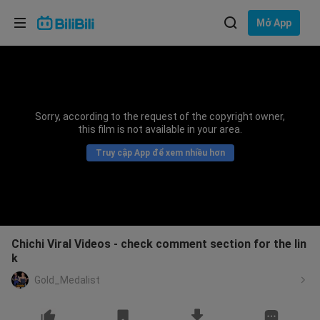
Lựa chọn ngôn ngữ
Mở App
English
Ngôn ngữ: Tiếng Việt
ภาษาไทย
Sorry, according to the request of the copyright owner,
Đăng
this film is not available in your area.
Tiếng Việt
nhập
Truy cập App để xem nhiều hơn
Bahasa Indonesia
Bahasa Melayu
Chichi Viral Videos - check comment section for the lin
k
Gold_Medalist