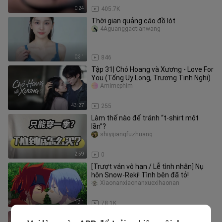
0:24
405.7K
Thời gian quảng cáo đồ lót
4Aguanggaotianwang
0:31
846
Tập 31| Chó Hoang và Xương - Love For
You (Tống Uy Long, Trương Tịnh Nghi)
Amimephim
43:27
255
Làm thế nào để tránh “t-shirt một
lần”?
shiyijiangfuzhuang
2:59
0
[Trượt ván vô hạn / Lễ tình nhân] Nụ
hôn Snow-Reki! Tình bên đã tỏ!
Xiaonanxiaonanxuexihaonan
1:31
78.1K
TikToks that made me laugh