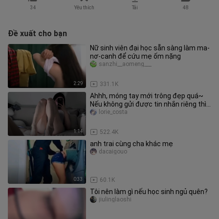
34
Yêu thích
Tải
48
Đề xuất cho bạn
Nữ sinh viên đại học sẵn sàng làm ma-
nơ-canh để cứu mẹ ốm nặng
sanzhi__aomeng___
2:29
331.1K
Ahhh, móng tay mới trông đẹp quá~
Nếu không gửi được tin nhắn riêng thì
liên hệ với mình để lấy bản
lorie_costa
1:14
522.4K
anh trai cùng cha khác mẹ
dacaigouo
0:33
60.1K
Tôi nên làm gì nếu học sinh ngủ quên?
jiulinglaoshi