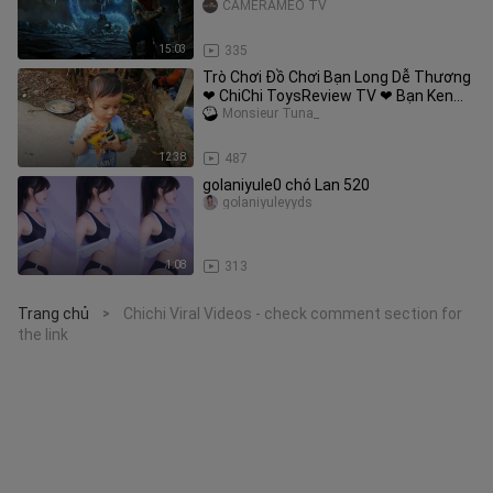
CAMERAMEO TV
15:03
335
Trò Chơi Đồ Chơi Bạn Long Dễ Thương
❤ ChiChi ToysReview TV ❤ Bạn Ken
Vui Nhộn
Monsieur Tuna_
12:38
487
golaniyule0 chó Lan 520
golaniyuleyyds
1:08
313
Trang chủ
Chichi Viral Videos - check comment section for
>
the link