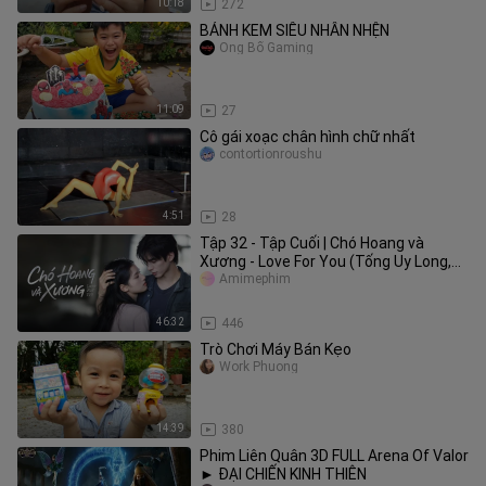
10:18
272
BÁNH KEM SIÊU NHÂN NHỆN
Ông Bố Gaming
11:09
27
Cô gái xoạc chân hình chữ nhất
contortionroushu
4:51
28
Tập 32 - Tập Cuối | Chó Hoang và
Xương - Love For You (Tống Uy Long,
Trương Tịnh Nghi)
Amimephim
46:32
446
Trò Chơi Máy Bán Kẹo
Work Phuong
14:39
380
Phim Liên Quân 3D FULL Arena Of Valor
► ĐẠI CHIẾN KINH THIÊN