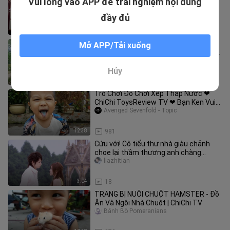
Vui lòng vào APP để trải nghiệm nội dung
uncontrollably
bili_1884097331
đầy đủ
15:50
34
Trò Chơi Đồ Chơi Món Ăn ngọt Mịn ❤
Mở APP/Tải xuống
ChiChi ToysReview TV ❤ Bạn Ken Vui
Nhộn
bili_2046208771
Hủy
12:38
89
Trò Chơi Đồ Chơi Xếp Tháp Nước ❤
ChiChi ToysReview TV ❤ Bạn Ken Vui
Nhộn
Avenged Sevenfold - Topic
12:38
981
Cứu với! Cô tiểu thư nhà giàu chảnh
chọe lại thầm thương anh chàng
playboy suốt 10 năm! Cặp phụ tron
liazhitian
3:04
18
TRANG BỊ NUÔI CHUỘT HAMSTER - Đồ
Ăn Và Ngôi Nhà Chuột | ChiChi TV
Bánh Bò Pomeranians