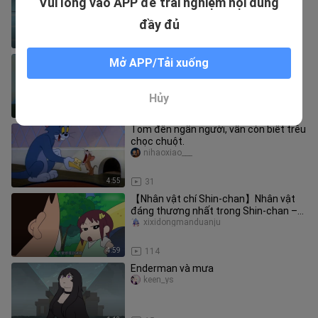
Vui lòng vào APP để trải nghiệm nội dung
nhỉ
Juyuanchuangtuanduijumaolaoban
đầy đủ
0:30
10
Tập này đặc biệt ấm áp, cả đầu và
Mở APP/Tải xuống
cuối phim đều rất đẹp
watomi_02
Hủy
8:34
30
Tom đến ngẩn người, vẫn còn biết trêu
chọc chuột.
nihaoxiao___
4:55
31
【Nhân vật chí Shin‑chan】Nhân vật
đáng thương nhất trong Shin‑chan –
Komatsu Himiko 【Clip anime】Shin‑
xixidongmanduanju
4:59
114
Enderman và mưa
keen_ys