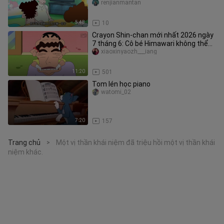
renjianmantan
5:48
10
Crayon Shin-chan mới nhất 2026 ngày
7 tháng 6: Cô bé Himawari không thể
dừng lại!
xiaoxinyaozh___iang
11:20
501
Tom lén học piano
watomi_02
7:20
157
Trang chủ
Một vị thần khái niệm đã triệu hồi một vị thần khái
>
niệm khác.