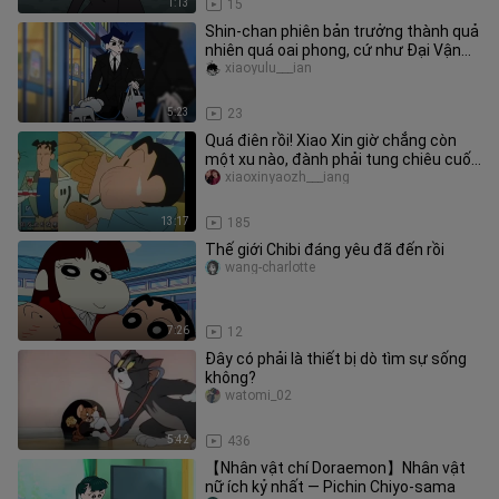
1:13
15
Shin‑chan phiên bản trưởng thành quả
nhiên quá oai phong, cứ như Đại Vận
kia vậy, lao thẳng vào luôn
xiaoyulu___ian
5:23
23
Quá điên rồi! Xiao Xin giờ chẳng còn
một xu nào, đành phải tung chiêu cuối
vào trung tâm thương mại
xiaoxinyaozh___iang
13:17
185
Thế giới Chibi đáng yêu đã đến rồi
wang-charlotte
7:26
12
Đây có phải là thiết bị dò tìm sự sống
không?
watomi_02
5:42
436
【Nhân vật chí Doraemon】Nhân vật
nữ ích kỷ nhất — Pichin Chiyo‑sama