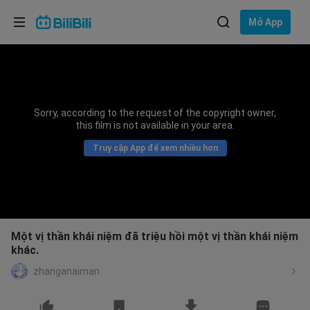
Lựa chọn ngôn ngữ
Mở App
English
Ngôn ngữ: Tiếng Việt
ภาษาไทย
Sorry, according to the request of the copyright owner,
Đăng
this film is not available in your area.
Tiếng Việt
nhập
Truy cập App để xem nhiều hơn
Bahasa Indonesia
Bahasa Melayu
Một vị thần khái niệm đã triệu hồi một vị thần khái niệm
khác.
zhanganaiman