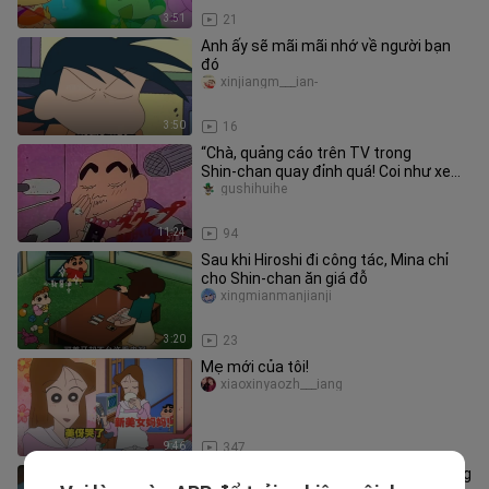
3:51
21
Anh ấy sẽ mãi mãi nhớ về người bạn
đó
xinjiangm___ian-
3:50
16
“Chà, quảng cáo trên TV trong
Shin‑chan quay đỉnh quá! Coi như xem
phim bom tấn luôn, kịch bản siêu
gushihuihe
11:24
94
Sau khi Hiroshi đi công tác, Mina chỉ
cho Shin‑chan ăn giá đỗ
xingmianmanjianji
3:20
23
Mẹ mới của tôi!
xiaoxinyaozh___iang
9:46
347
Cái tát này của Thần Đạt có oan không