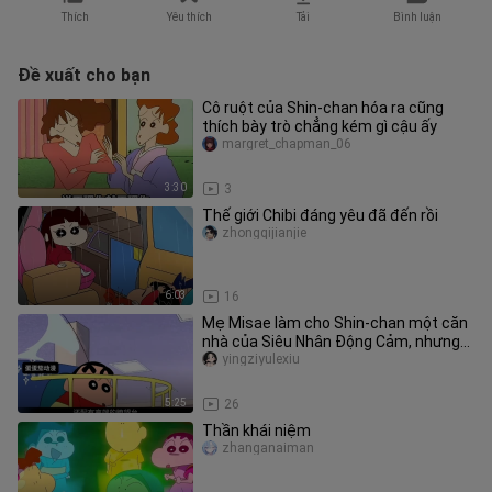
Thích
Yêu thích
Tải
Bình luận
Đề xuất cho bạn
Cô ruột của Shin‑chan hóa ra cũng
thích bày trò chẳng kém gì cậu ấy
margret_chapman_06
3:30
3
Thế giới Chibi đáng yêu đã đến rồi
zhongqijianjie
6:03
16
Mẹ Misae làm cho Shin‑chan một căn
nhà của Siêu Nhân Động Cảm, nhưng
lại bị cậu bé chê bai~ Liệu còn
yingziyulexiu
5:25
26
Thần khái niệm
zhanganaiman