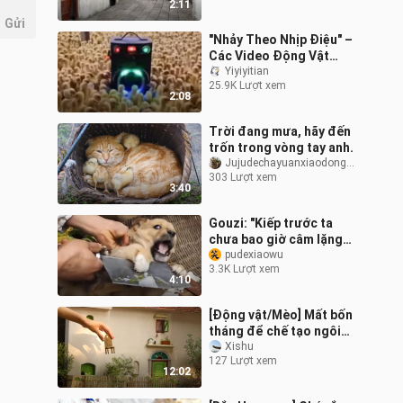
2:11
Gửi
"Nhảy Theo Nhịp Điệu" –
Các Video Động Vật
Nhảy Múa
Yiyiyitian
25.9K Lượt xem
2:08
Trời đang mưa, hãy đến
trốn trong vòng tay anh.
Jujudechayuanxiaodongwu
303 Lượt xem
3:40
Gouzi: "Kiếp trước ta
chưa bao giờ câm lặng
như thế này!"
pudexiaowu
3.3K Lượt xem
4:10
[Động vật/Mèo] Mất bốn
tháng để chế tạo ngôi
nhà cho Arrietty
Xishu
127 Lượt xem
12:02