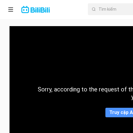
Trang chủ
Anime
PhimNgắn
Thịnh
hành
Sorry, according to the request of the
Mục lục
Truy cập A