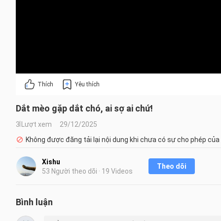
Thích
Yêu thích
Dắt mèo gặp dắt chó, ai sợ ai chứ!
3 Lượt xem
29/12/2025
Không được đăng tải lại nội dung khi chưa có sự cho phép của
Xishu
Theo dõi
53 Người theo dõi · 19 Videos
Bình luận