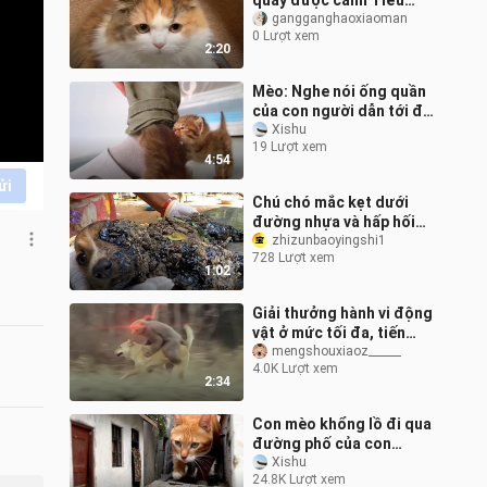
quay được cảnh Tiểu
Mãn cắn người! Có ai tin
gangganghaoxiaoman
0 Lượt xem
rằng Tiểu Mãn là một
2:20
con mèo xấu
Mèo: Nghe nói ống quần
của con người dẫn tới đa
vũ trụ
Xishu
19 Lượt xem
4:54
ửi
Chú chó mắc kẹt dưới
đường nhựa và hấp hối
với ánh mắt tuyệt vọng,
zhizunbaoyingshi1
728 Lượt xem
cảnh giải cứu thót tim
1:02
Giải thưởng hành vi động
vật ở mức tối đa, tiến
hóa liên tục
mengshouxiaoz______
4.0K Lượt xem
2:34
Con mèo khổng lồ đi qua
đường phố của con
người và mặt đất nứt nẻ
Xishu
24.8K Lượt xem