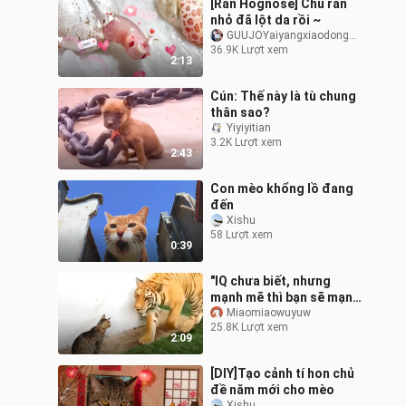
[Rắn Hognose] Chú rắn
nhỏ đã lột da rồi ~
GUUJOYaiyangxiaodongwu
36.9K Lượt xem
2:13
Cún: Thế này là tù chung
thân sao?
Yiyiyitian
3.2K Lượt xem
2:43
Con mèo khổng lồ đang
đến
Xishu
58 Lượt xem
0:39
"IQ chưa biết, nhưng
mạnh mẽ thì bạn sẽ mạnh
mẽ"
Miaomiaowuyuw
25.8K Lượt xem
2:09
[DIY]Tạo cảnh tí hon chủ
đề năm mới cho mèo
Xishu