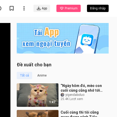
App
Premium
Đăng nhập
Đề xuất cho bạn
Tất cả
Anime
“Ngày hôm đó, mèo con
cuối cùng cũng nhớ tới
nỗi sợ hãi bị con người
yigendaboluo
25.4K Lượt xem
thống trị.”
1:47
Cuối cùng thì tôi cũng