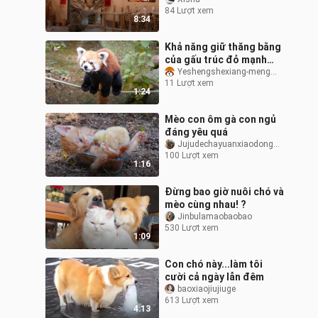
84 Lượt xem
8:34
Khả năng giữ thăng bằng
của gấu trúc đỏ mạnh
đến mức nào?
Yeshengshexiang-mengmengxiaodongwu
11 Lượt xem
1:24
Mèo con ôm gà con ngủ
đáng yêu quá
Jujudechayuanxiaodongwu
100 Lượt xem
1:16
Đừng bao giờ nuôi chó và
mèo cùng nhau! ?
Jinbulamaobaobao
530 Lượt xem
1:09
Con chó này...làm tôi
cười cả ngày lẫn đêm
baoxiaojiujiuge
613 Lượt xem
4:13