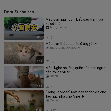
Đề xuất cho bạn
Mèo con ngủ ngon, kiếp sau tránh xa
xe cộ nhé
hao-_-wuliao
0:50
6
Mèo con thật sự siêu đáng yêu~
mengtuanbaoxiaoshe
8:31
30
Mèo: Nghe nói ống quần của con người
dẫn tới đa vũ trụ
Xishu
4:54
21
[Động vật/Mèo] Mất bốn tháng để chế
tạo ngôi nhà cho Arrietty
Xishu
12:02
127