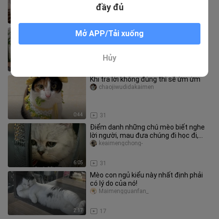
đầy đủ
2:22
15
[Loài vật] Mèo vây quanh "Nhà của
Mở APP/Tải xuống
Arietty"
Xishu
Hủy
1:51
147
Khi trả lời không đúng thì sẽ ừm ừm
chaojiwudidakaimen
0:44
31
Điểm danh những chú mèo biết nghe
lời người, mau đưa chúng đi học đi,
đừng để lỡ cơ hội nhé haha
keaimengchong-
6:05
31
Mèo con ngủ kiểu này nhất định phải
có lý do của nó!
Maimengguanfan_
2:17
17