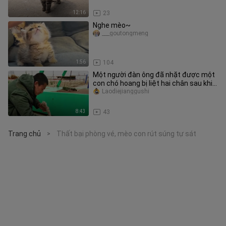
12:16
23
Nghe mèo~
___goutongmeng
1:56
104
Một người đàn ông đã nhặt được một
con chó hoang bị liệt hai chân sau khi
đang đạp xe và chở nó qua
Laodiejianggushi
8:43
43
Trang chủ
Thất bại phòng vé, mèo con rút súng tự sát
>