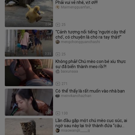
Phải vui vẻ nhé, vịt ơi!!!
Maimengguanfan_
2:04
25
“Cảnh tượng nổi tiếng ‘người cậy thế
chó’, có chuyện là chó ra tay thật!”
mengchongguanchashi
3:35
25
Không phải! Chú mèo con bé xíu thực
sự đã biến thành meo rồi?!
baixunaaa
1:06
271
Có thể thấy là rất muốn vào nhà bạn
meinvkanchazhan
0:25
130
Lần đầu gặp một chú mèo cục súc, ai
ngờ sau này lại trở thành đứa “cậu
nhỏ” bám chủ nhất
miaowangli_____g