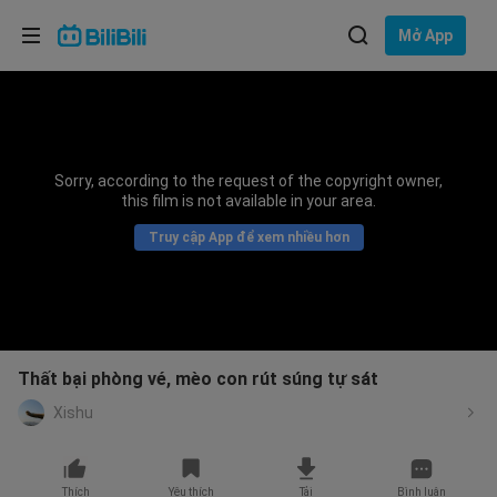
Lựa chọn ngôn ngữ
Mở App
English
Ngôn ngữ: Tiếng Việt
ภาษาไทย
Sorry, according to the request of the copyright owner,
Đăng
this film is not available in your area.
Tiếng Việt
nhập
Truy cập App để xem nhiều hơn
Bahasa Indonesia
Bahasa Melayu
Thất bại phòng vé, mèo con rút súng tự sát
Xishu
Thích
Yêu thích
Tải
Bình luận