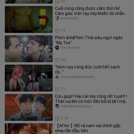
1:09
42
Cuối cùng cũng được cầm thử rồi!
Cảm giác trên tay này khiến tôi chẳng
còn muốn tự giác nữa
wananjiubi
7:17
19
Phim ảnh|Phim Thái siêu ngọt ngào
"My Tee"
Koudinvyou
4:36
857
“Hôm nay công đức cười hết sạch
rồi…”
Yinsangdewanshiwu
17:45
77
Cứu giúp! ! Hai cái này cũng rất tuyệt! !
Thật vui khi có một tiền bối bị liệt mặt
x một tân binh ki
nobodycaresyouuu
1:34
2.1K
【After 】Nữ và nam vai chính gặp
nhau lần đầu tiên