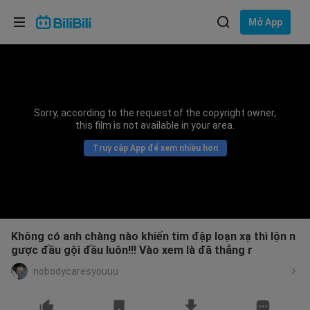
Lựa chọn ngôn ngữ
Mở App
English
Ngôn ngữ: Tiếng Việt
ภาษาไทย
Sorry, according to the request of the copyright owner,
Đăng
this film is not available in your area.
Tiếng Việt
nhập
Truy cập App để xem nhiều hơn
Bahasa Indonesia
Bahasa Melayu
Không có anh chàng nào khiến tim đập loạn xạ thì lộn n
gược đầu gội đầu luôn!!! Vào xem là đã thắng r
nobodycaresyouuu