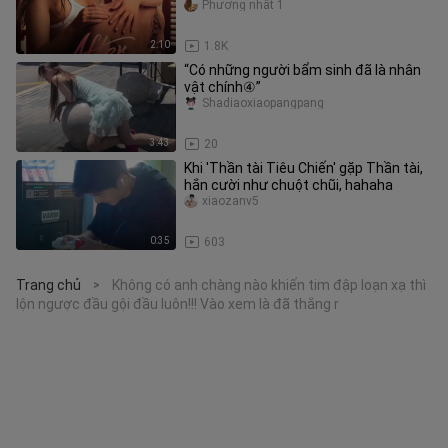
Phương nhất 1
2:10
1.8K
“Có những người bẩm sinh đã là nhân
vật chính④”
Shadiaoxiaopangpang
3:43
20
Khi 'Thần tài Tiêu Chiến' gặp Thần tài,
hắn cười như chuột chũi, hahaha
xiaozanv5
0:35
603
Trang chủ
Không có anh chàng nào khiến tim đập loạn xạ thì
>
lộn ngược đầu gội đầu luôn!!! Vào xem là đã thắng r