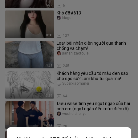
5:22
6
Khó đỡ#613
biagua
8:08
137
Loạt bài nhận diện người qua thanh
chống va chạm!
jianzhizaotoule
1:21
245
Khách hàng yêu cầu tô màu đen sao
cho sặc sỡ? Làm khó tui quá mà!
Superxiaomaner
3:39
64
Điệu valse tình yêu ngọt ngào của hai
anh em (ngọt ngào đến mức điên rồ)
wushuichenyu
0:58
28
Ô Lợi Cấp Cấp - Mị Nguyệt bị phong ấn