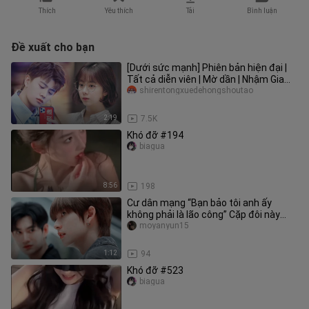
Thích
Yêu thích
Tải
Bình luận
Đề xuất cho bạn
[Dưới sức mạnh] Phiên bản hiện đại |
Tất cả diễn viên | Mờ dần | Nhậm Gia
Luân | Tan Songyun | Lữ Hồ
shirentongxuedehongshoutao
2:19
7.5K
Khó đỡ #194
biagua
8:56
198
Cư dân mạng “Bạn bảo tôi anh ấy
không phải là lão công” Cặp đôi này
chính là chơi chiêu ngược ngạo!
moyanyun15
1:12
94
Khó đỡ #523
biagua