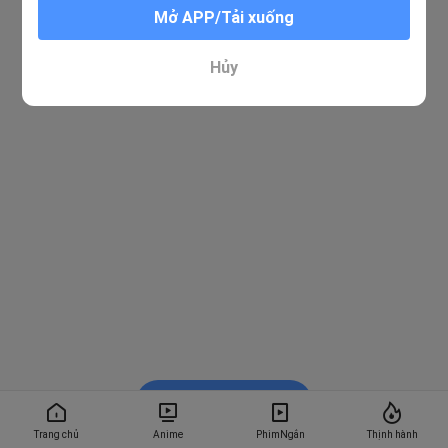
Mở APP/Tải xuống
Hủy
Xem trong BiliBili
Trang chủ
Anime
PhimNgắn
Thịnh hành