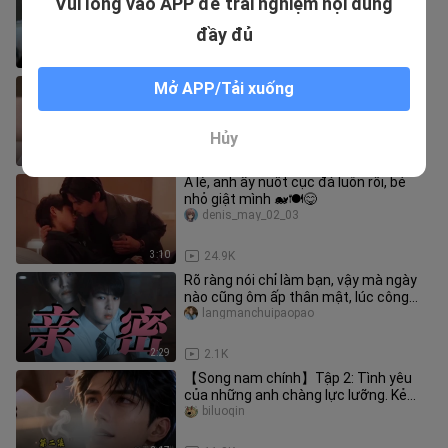
Vui lòng vào APP để trải nghiệm nội dung
tuổi nào, bất hạnh và cần được cứu
chữa bởi nhịp tim nhỏ dễ thươn
wmxwdmxz
đầy đủ
1:49
12.0K
[Hội học sinh trung học nam sinh Shin
Mở APP/Tải xuống
Kong] Ở lại! Sống cùng nhau! Phó chủ
tịch đã ra ngoài! ! ! Tae
yuuuuuuuyuan
Hủy
4:49
2.1K
À lè, anh ấy nuốt cục đá luôn rồi, bé
nhỏ giật mình 🐋🍽️😋
denis_may_02_03
3:10
24.9K
Rõ ràng nói chỉ làm bạn, vậy mà ngày
nào cũng ôm ấp thân mật, lúc công
khai lúc kín đáo tự thưởng ch
langmanchuipaopao
2:29
2.1K
【Song nam chính】Tập 2: Tình yêu
của những anh chàng lực lưỡng. Kẻ
nghiện tình dục đàn anh tuổi lớn,
biluoqin