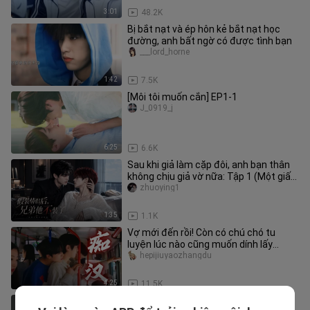
3:01
48.2K
Bị bắt nạt và ép hôn kẻ bắt nạt học
đường, anh bất ngờ có được tình bạn
___lord_horne
1:42
7.5K
[Môi tôi muốn cắn] EP1-1
J_0919_j
6:25
6.6K
Sau khi giả làm cặp đôi, anh bạn thân
không chịu giả vờ nữa: Tập 1 (Một giấc
ngủ dậy, tôi và anh bạn
zhuoying1
1:35
1.1K
Vợ mới đến rồi! Còn có chú chó tu
luyện lúc nào cũng muốn dính lấy
người, vừa ân cần lại vừa tức chế
hepijiuyaozhangdu
4:25
11.5K
Trai đẹp là ốc đảo tâm hồn dù ở độ