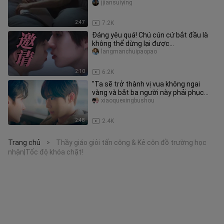
người vệ sĩ nhỏ khôn
jjiansuiying
2:47
7.2K
Đáng yêu quá! Chú cún cứ bắt đầu là
không thể dừng lại được…
langmanchuipaopao
2:10
6.2K
"Ta sẽ trở thành vị vua không ngai
vàng và bắt ba người này phải phục
tùng ta." Chàng trai say đắm t
xiaoquexingbushou
2:48
2.4K
Trang chủ
Thầy giáo giỏi tấn công & Kẻ côn đồ trường học
>
nhận|Tốc độ khóa chặt!