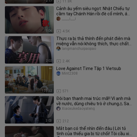
2:17
11.8K
Cảnh âu yếm siêu ngọt: Nhật Chiếu tự
cầm tay Chánh Hán rồi đè cổ mình, ánh
mắt Chánh Hán nhìn Nhật C
_____i___i
1:06
4.5K
Thực ra bị thả thính đến phát điên mà
miệng vẫn nói không thích, thực chất
lại là một gã đàn ông ẩm
langmanchuipaopao
2:02
2.4K
Love Against Time Tập 1 Vietsub
Mint2308
1:39:52
571
Đôi bạn thanh mai trúc mã‼️ Vì anh mà
về nước, dùng chiêu trò ở chung⚠️ Say
xỉn rồi lại gần?! Showbi
Xiaoxukedaoyateng
3:03
212
Mắt bạn có thể nhìn đến đâu | Lời tỏ
tình của thiếu gia bị từ chối! Tôi cầu xin