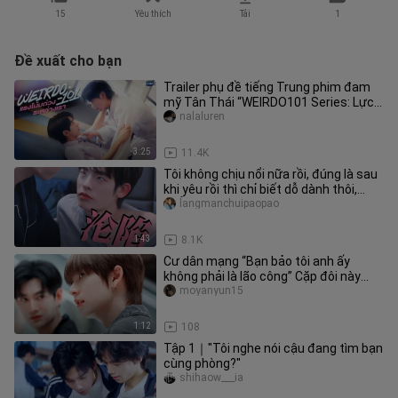
15
Yêu thích
Tải
1
Đề xuất cho bạn
Trailer phụ đề tiếng Trung phim đam
mỹ Tân Thái “WEIRDO101 Series: Lực
Hấp Dẫn Giữa Chúng Ta”! Do Se
nalaluren
3:25
11.4K
Tôi không chịu nổi nữa rồi, đúng là sau
khi yêu rồi thì chỉ biết dỗ dành thôi,
chẳng biết dừng lại đ
langmanchuipaopao
1:43
8.1K
Cư dân mạng “Bạn bảo tôi anh ấy
không phải là lão công” Cặp đôi này
chính là chơi chiêu ngược ngạo!
moyanyun15
1:12
108
Tập 1｜"Tôi nghe nói cậu đang tìm bạn
cùng phòng?"
shihaow___ia