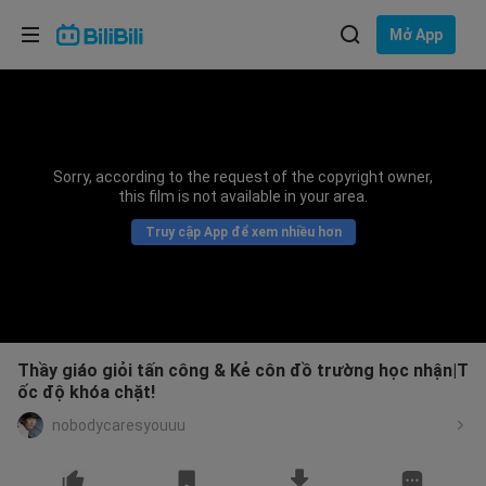
Lựa chọn ngôn ngữ
Mở App
English
Ngôn ngữ: Tiếng Việt
ภาษาไทย
Sorry, according to the request of the copyright owner,
Đăng
this film is not available in your area.
Tiếng Việt
nhập
Truy cập App để xem nhiều hơn
Bahasa Indonesia
Bahasa Melayu
Thầy giáo giỏi tấn công & Kẻ côn đồ trường học nhận|T
ốc độ khóa chặt!
nobodycaresyouuu