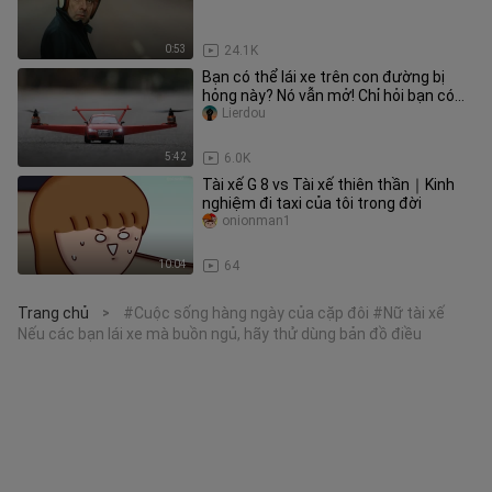
0:53
24.1K
Bạn có thể lái xe trên con đường bị
hỏng này? Nó vẫn mở! Chỉ hỏi bạn có
sợ không?
Lierdou
5:42
6.0K
Tài xế G 8 vs Tài xế thiên thần｜Kinh
nghiệm đi taxi của tôi trong đời
onionman1
10:04
64
Trang chủ
#Cuộc sống hàng ngày của cặp đôi #Nữ tài xế
>
Nếu các bạn lái xe mà buồn ngủ, hãy thử dùng bản đồ điều