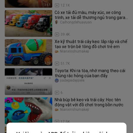
3:51
12.1K
Có xe tải đủ màu, máy xúc, xe công
trình, xe tải dễ thương ngủ trong gara
ô tô.
Caihongdehuayuan
3:08
39.4K
Xe kỹ thuật trái cây kẹo: lắp ráp và chế
tạo xe trộn bê tông đồ chơi trẻ em
Nianxinshumakeji
3:39
51.7K
Toyota: Khi ra tòa, nhớ mang theo cái
thùng rác hỏng của bạn đấy.
jiadegeidejijiele
0:33
6
Nhà búp bê kẹo và trái cây: Học tên
động vật với đồ chơi trong bồn nước
Nianxinshumakeji
3:05
17.5K
Suýt chút nữa không phanh kịp, kéo