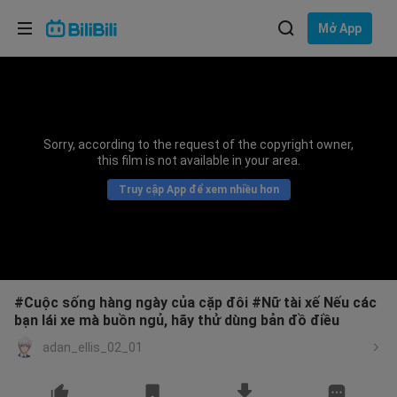
Lựa chọn ngôn ngữ
Mở App
English
Ngôn ngữ: Tiếng Việt
ภาษาไทย
Sorry, according to the request of the copyright owner,
Đăng
this film is not available in your area.
Tiếng Việt
nhập
Truy cập App để xem nhiều hơn
Bahasa Indonesia
Bahasa Melayu
#Cuộc sống hàng ngày của cặp đôi #Nữ tài xế Nếu các
bạn lái xe mà buồn ngủ, hãy thử dùng bản đồ điều
adan_ellis_02_01