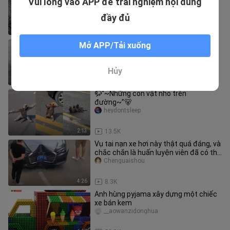
Vui lòng vào APP để trải nghiệm nội dung
nhiều quá rồi đấy.
dongdongwushuang
đầy đủ
3:11
33
huấn luyện viên! Bạn chưa bao giờ
Mở APP/Tải xuống
được dạy thủ thuật này!
dandingbudandingzhu
Hủy
4:45
15.9K
🦬“~Những con vật nhỏ trên
đường~”🐻
heydontsleep
2:13
13.5K
Vụ tai nạn xe hơi này thật quá đáng, và
chắc chắn là huấn luyện viên đã có thủ
đoạn!
Chenguaishou
4:26
8.3K
Anh hùng pyjama xây dựng một chiếc
xe bán kem
__aowanzidonghua