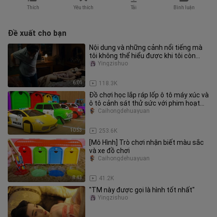
Thích
Yêu thích
Tải
Bình luận
Đề xuất cho bạn
Nội dung và những cảnh nổi tiếng mà
tôi không thể hiểu được khi tôi còn
nhỏ, nhưng hiểu được trong v
Yingzishuo
6:01
118.3K
Đồ chơi học lắp ráp lốp ô tô máy xúc và
ô tô cảnh sát thử sức với phim hoạt
hình
Caihongdehuayuan
10:53
253.6K
[Mô Hình] Trò chơi nhận biết màu sắc
và xe đồ chơi
Caihongdehuayuan
8:43
41.2K
"TM này được gọi là hình tốt nhất"
Yingzishuo