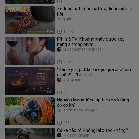
6:17
53.3K
Xe tông nát đống bật lửa, tiếng nổ liên
hồi
qiqutu
1:56
15.2K
[Phim&TV] Khoảnh khắc được xếp
hạng X trong phim 5
Guodongmengmengde
10:16
29.1K
“Bài này hợp đi lái xe dạo quá chứ còn
gì nữa!” || “Islands”
chengziqingti
3:54
48
Nguyên lý của tăng áp turbin và tăng
áp cơ khí
Jinzhengmeiyongde
6:49
265
Có xe nào tôi không lái được không?
F7xiaoyingyuan