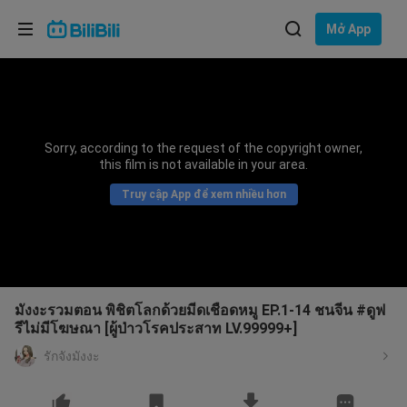
Lựa chọn ngôn ngữ
Mở App
English
Ngôn ngữ: Tiếng Việt
ภาษาไทย
Sorry, according to the request of the copyright owner,
Đăng
this film is not available in your area.
Tiếng Việt
nhập
Truy cập App để xem nhiều hơn
Bahasa Indonesia
Bahasa Melayu
มังงะรวมตอน พิชิตโลกด้วยมีดเชือดหมู EP.1-14 ชนจีน #ดูฟ
รีไม่มีโฆษณา [ผู้ป่าวโรคประสาท LV.99999+]
รักจังมังงะ