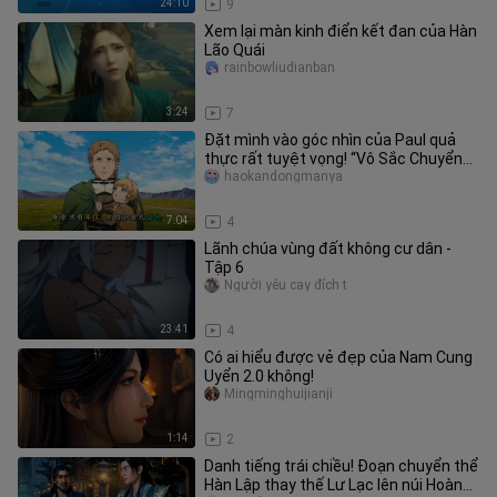
24:10
9
Xem lại màn kinh điển kết đan của Hàn
Lão Quái
rainbowliudianban
3:24
7
Đặt mình vào góc nhìn của Paul quả
thực rất tuyệt vọng! “Vô Sắc Chuyển
Sinh”
haokandongmanya
7:04
4
Lãnh chúa vùng đất không cư dân -
Tập 6
Người yêu cay đích t
23:41
4
Có ai hiểu được vẻ đẹp của Nam Cung
Uyển 2.0 không!
Mingminghuijianji
1:14
2
Danh tiếng trái chiều! Đoạn chuyển thể
Hàn Lập thay thế Lư Lạc lên núi Hoàng