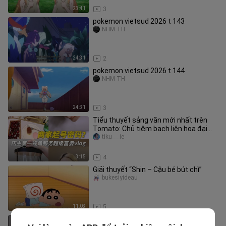
23:41
3
pokemon vietsud 2026 t 143
NHM TH
24:31
2
pokemon vietsud 2026 t 144
NHM TH
24:31
3
Tiểu thuyết sảng văn mới nhất trên
Tomato: Chủ tiệm bạch liên hoa đại
chiến phú bà
tiku___ie
3:15
4
Giải thuyết “Shin – Cậu bé bút chì”
bukesiyideau
11:03
5
Bakugan Battle Brawlers - New