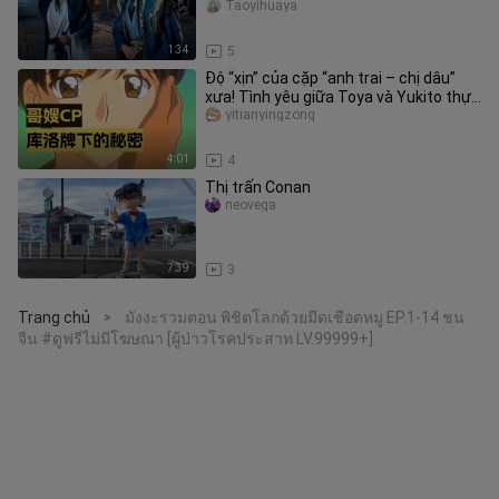
Long vì sao lại gây tra
Taoyihuaya
1:34
5
Độ “xịn” của cặp “anh trai – chị dâu”
xưa! Tình yêu giữa Toya và Yukito thực
ra từ lâu đã là chuyện
yitianyingzong
4:01
4
Thị trấn Conan
neovega
7:39
3
Trang chủ
มังงะรวมตอน พิชิตโลกด้วยมีดเชือดหมู EP.1-14 ชน
>
จีน #ดูฟรีไม่มีโฆษณา [ผู้ป่าวโรคประสาท LV.99999+]