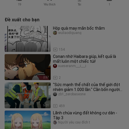
19
Yêu thích
Tải
1
Đề xuất cho bạn
Hộp quà may mắn bốc thăm
wuliaodiguang
3:16
154
Conan nhờ Haibara giúp, kết quả là
mất luôn một chiếc túi!
xueseranm___i___i
2:57
2
"Sức mạnh thể chất của thế giới đột
nhiên giảm 1.000 lần." Cần bốn người
mới nâng được một viên gạch
zb1_zerobaseone
9:01
459
Lãnh chúa vùng đất không cư dân -
Tập 3
Người yêu cay đích t