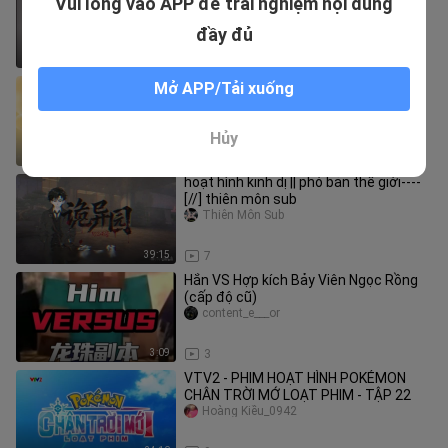
Vui lòng vào APP để trải nghiệm nội dung
Vestroia [Japanese] Vietsub -Tập 7 |
Chiến Binh Bakugan SS2
Dũng Belial
đầy đủ
24:37
6
Cùng nhau phì phèo điếu thuốc ở sau
Mở APP/Tải xuống
siêu thị - Tập 1
Người yêu cay đích t
Hủy
24:13
5
hoạt hình kinh dị || phó bản thế giới----
[//] thiên môn sub
Thiên Môn Sub
39:15
7
Hắn VS Hợp kích Bảy Viên Ngọc Rồng
(cấp độ cũ)
content_e___or
3:09
3
VTV2 - PHIM HOẠT HÌNH POKÉMON
CHÂN TRỜI MỚ LOẠT PHIM - TẬP 22
Hoàng Kiều_0942