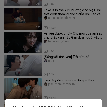
2:38
3.0K
Love is in the Air Chương đặc biệt Chi
tiết điện thoại di động của Chị Tao và
Gouzi (1)
aimaibaobaodezaizai
0:27
44.2K
Ai hiểu được chứ~ Clip mới của anh ấy
cho thấy cảnh Su Gan dựa người vào
bàn một cách thản nhiên!!
tianniangゾtaozi
2:19
5.5K
[Sống với tình yêu] Trà sữa đá
nitian
5:08
5.3K
Tập đầy đủ của Green Grape Kiss
jess_monkahmm_02
2:02
56.4K
[KK ｜ Anh đã yêu em sau khi say] Xiao