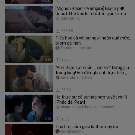
0:30
6.2K
[Mignon Boxer × Vampire] Blu-ray 4K
Uncut The Doctor chỉ đơn giản là một
bản nhạc disco theo sở thíc
zangxin1q8__
0:36
865.8K
Tiểu học gà với sự ngọt ngào quá mức,
bị em gái hôn ...
Fatangzhuanyuan
6:39
19.1K
"Anh thực sự muốn _ với em" Đừng giữ
trong lòng! Em đề nghị anh trực tiếp _
(?) [Dự đoán giác quan]
lawanda_singleton
1:24
88.8K
Họ thực sự có sự hòa hợp tuyệt vời! ||
[Pháo đài Peat]
ningmengweizhongershaonianv
0:19
1.0K
Thật tệ, cảm giác là thai máy đó
taoyijihuazhu