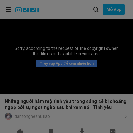
Lựa chọn ngôn ngữ
Mở App
English
Ngôn ngữ: Tiếng Việt
ภาษาไทย
Sorry, according to the request of the copyright owner,
Đăng
this film is not available in your area.
Tiếng Việt
nhập
Truy cập App để xem nhiều hơn
Bahasa Indonesia
Bahasa Melayu
Những người hâm mộ tình yêu trong sáng sẽ bị choáng
ngợp bởi sự ngọt ngào sau khi xem nó | Tình yêu
tiantongheshutiao