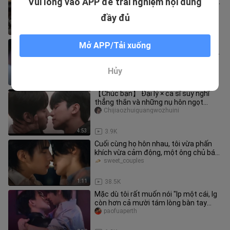
Vui lòng vào APP để trải nghiệm nội dung
K sẽ tán tỉnh khi anh ấy uống rượu, và
Da K sẽ tát môi khi anh
18suiyishangkeguankan
đầy đủ
3:04
10.7K
【Gia sư｜Trần Trạch Dương】Đây
Mở APP/Tải xuống
quả thực là một củ khoai tây mềm! Để
tôi cắn một miếng nhé.
lee_heart
Hủy
0:30
35.8K
【Chúc bạn】 Đại lý × ca sĩ suy nghĩ
thẳng thắn và những nụ hôn ngọt
ngào! ! ! !
Chijiaozhuiguangwozhuini
4:53
3.9K
Cuối cùng họ hôn nhau, tôi vừa phấn
khích vừa cảm động, một ông chủ bá
đạo sao có thể tình cảm và đá
sweet_couples
1:11
38.5K
Mặc dù tôi rất muốn nói "lp một cái, lg
còn hơn cả mười tám lòng bàn tay
rồng" để đánh thức bộ não t
paofuaperth