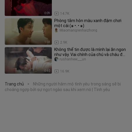
0:09
14.7K
Phòng tắm hôn màu xanh đậm chơi
một cái (๑ •. • ๑)
Miaomangrenhaizhong
1:58
2.9K
Không thể tin được là mình lại ăn ngon
như vậy. Vai chính của chú và cháu đều
ở đây, vậy trận đấu ch
rushanhew___un
0:40
16.9K
Trang chủ
Những người hâm mộ tình yêu trong sáng sẽ bị
>
choáng ngợp bởi sự ngọt ngào sau khi xem nó | Tình yêu