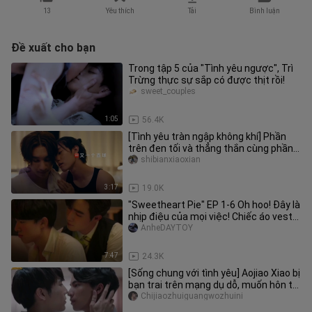
13
Yêu thích
Tải
Bình luận
Đề xuất cho bạn
Trong tập 5 của "Tình yêu ngược", Trì
Trừng thực sự sắp có được thịt rồi!
sweet_couples
1:05
56.4K
[Tình yêu tràn ngập không khí] Phần
trên đen tối và thẳng thắn cùng phần
dưới mềm mại và ngây thơ.
shibianxiaoxian
3:17
19.0K
"Sweetheart Pie" EP 1-6 Oh hoo! Đây là
nhịp điệu của mọi việc! Chiếc áo vest
của thỏ trắng nhỏ đã bị
AnheDAYTOY
7:47
24.3K
[Sống chung với tình yêu] Aojiao Xiao bị
bạn trai trên mạng dụ dỗ, muốn hôn thì
cứ đưa cho! ! !
Chijiaozhuiguangwozhuini